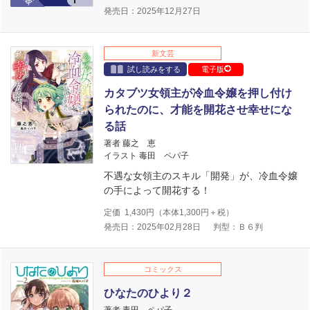
発売日：2025年12月27日
新文芸
試し読みをする
電子版
カタブツ女領主が冷血令嬢を押し付け
られたのに、才能を開花させ幸せにな
る話
著者 藤之 恵
イラスト 毒田 ペパ子
不遇な女領主のスキル「開発」が、冷血令嬢
の手によって開花する！
定価
1,430
円（本体
1,300
円＋税）
発売日：2025年02月28日
判型：Ｂ６判
コミックス
ひなたのひより２