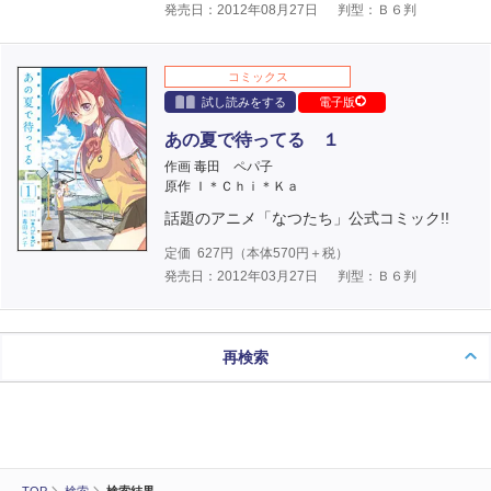
発売日：2012年08月27日
判型：Ｂ６判
コミックス
試し読みをする
電子版
あの夏で待ってる １
作画 毒田 ペパ子
原作 Ｉ＊Ｃｈｉ＊Ｋａ
話題のアニメ「なつたち」公式コミック!!
定価
627
円（本体
570
円＋税）
発売日：2012年03月27日
判型：Ｂ６判
再検索