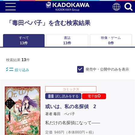
「毒田ペパ子」を含む検索結果
すべて
書誌
映像・ゲーム
13
件
13
件
0
件
13
検索結果
件
発売中・公開中のみを表示
絞り込み
コミックス
試し読みをする
電子版
或いは、私の名探偵 2
著者 毒田 ペパ子
私だけの名探偵になって――
定価
946
円（本体
860
円＋税）