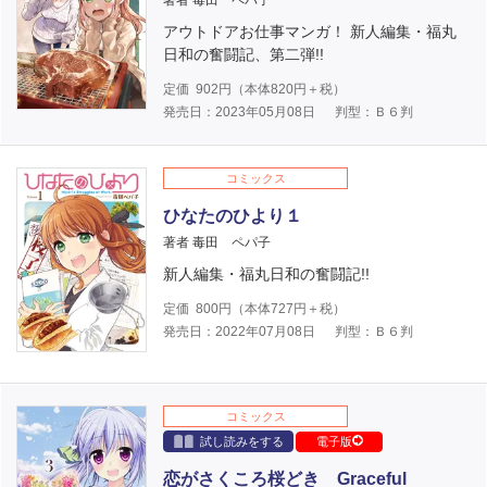
著者 毒田 ペパ子
アウトドアお仕事マンガ！ 新人編集・福丸
日和の奮闘記、第二弾!!
定価
902
円（本体
820
円＋税）
発売日：2023年05月08日
判型：Ｂ６判
コミックス
ひなたのひより１
著者 毒田 ペパ子
新人編集・福丸日和の奮闘記!!
定価
800
円（本体
727
円＋税）
発売日：2022年07月08日
判型：Ｂ６判
コミックス
試し読みをする
電子版
恋がさくころ桜どき Graceful