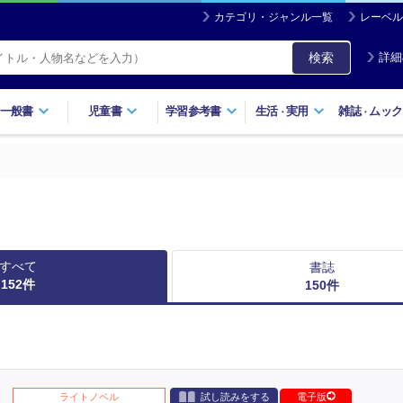
カテゴリ・ジャンル一覧
レーベル
検索
詳細
一般書
児童書
学習参考書
生活
実用
雑誌
ムック
・
・
すべて
書誌
152
件
150
件
ライトノベル
試し読みをする
電子版