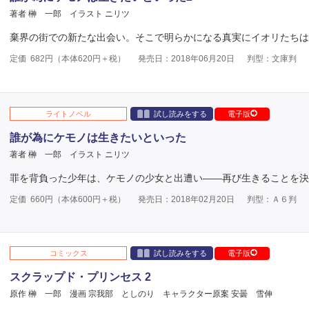
著者 榊 一郎
イラスト ニリツ
棄界の街での新たな出会い。そこで明らかになる真実にイオリたちは―
定価
682
円（本体
620
円＋税）
発売日：2018年06月20日
判型：文庫判
ライトノベル
試し読みをする
電子版
誰が為にケモノは生きたいといった
著者 榊 一郎
イラスト ニリツ
罪を背負った少年は、ケモノの少女と出遭い――再び生きることを決
定価
660
円（本体
600
円＋税）
発売日：2018年02月20日
判型：Ａ６判
コミックス
試し読みをする
電子版
スクラップド・プリンセス 2
原作 榊 一郎
漫画 宗我部 としのり
キャラクター原案 安曇 雪伸