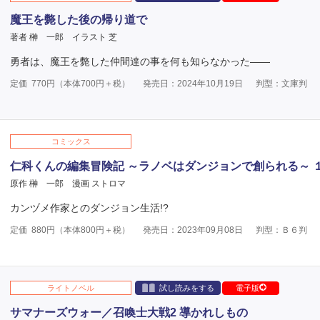
魔王を斃した後の帰り道で
著者 榊 一郎
イラスト 芝
勇者は、魔王を斃した仲間達の事を何も知らなかった――
定価
770
円（本体
700
円＋税）
発売日：2024年10月19日
判型：文庫判
コミックス
仁科くんの編集冒険記 ～ラノベはダンジョンで創られる～ 
原作 榊 一郎
漫画 ストロマ
カンヅメ作家とのダンジョン生活!?
定価
880
円（本体
800
円＋税）
発売日：2023年09月08日
判型：Ｂ６判
ライトノベル
試し読みをする
電子版
サマナーズウォー／召喚士大戦2 導かれしもの