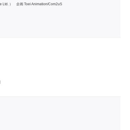
Ltd. ）
企画 Toei Animation/Com2uS
判