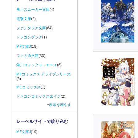
角川スニーカー文庫
(4)
電撃文庫
(2)
ファンタジア文庫
(64)
ドラゴンブック
(1)
MF文庫J
(19)
ファミ通文庫
(33)
角川コミックス・エース
(6)
MFコミックス アライブシリーズ
(3)
MCコミックス
(1)
ドラゴンコミックスエイジ
(2)
+表示を増やす
レーベルサイトで絞り込む
MF文庫J
(19)