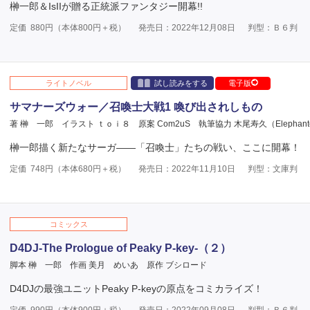
榊一郎＆IsIIが贈る正統派ファンタジー開幕!!
定価
880
円（本体
800
円＋税）
発売日：2022年12月08日
判型：Ｂ６判
ライトノベル
試し読みをする
電子版
サマナーズウォー／召喚士大戦1 喚び出されしもの
著 榊 一郎
イラスト ｔｏｉ８
原案 Com2uS
執筆協力 木尾寿久（Elephante 
榊一郎描く新たなサーガ――「召喚士」たちの戦い、ここに開幕！
定価
748
円（本体
680
円＋税）
発売日：2022年11月10日
判型：文庫判
コミックス
D4DJ-The Prologue of Peaky P-key-（２）
脚本 榊 一郎
作画 美月 めいあ
原作 ブシロード
D4DJの最強ユニットPeaky P-keyの原点をコミカライズ！