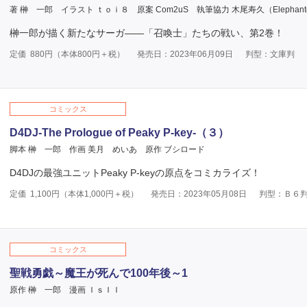
著 榊 一郎
イラスト ｔｏｉ８
原案 Com2uS
執筆協力 木尾寿久（Elephante 
榊一郎が描く新たなサーガ――「召喚士」たちの戦い、第2巻！
定価
880
円（本体
800
円＋税）
発売日：2023年06月09日
判型：文庫判
コミックス
D4DJ-The Prologue of Peaky P-key-（３）
脚本 榊 一郎
作画 美月 めいあ
原作 ブシロード
D4DJの最強ユニットPeaky P-keyの原点をコミカライズ！
定価
1,100
円（本体
1,000
円＋税）
発売日：2023年05月08日
判型：Ｂ６
コミックス
聖戦勇戯～魔王が死んで100年後～1
原作 榊 一郎
漫画 ＩｓＩＩ