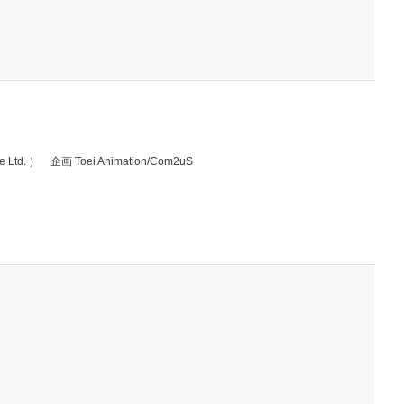
Ltd. ）
企画 Toei Animation/Com2uS