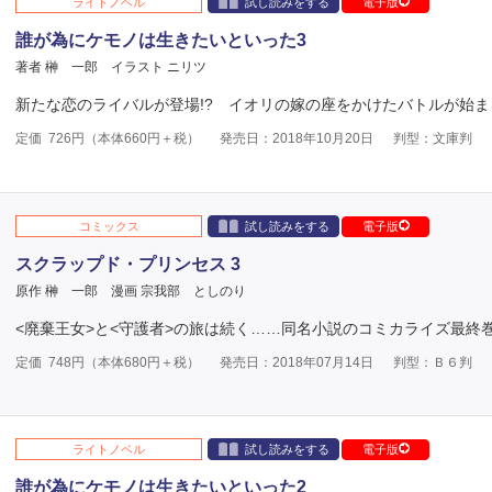
ライトノベル
試し読みをする
電子版
誰が為にケモノは生きたいといった3
著者 榊 一郎
イラスト ニリツ
新たな恋のライバルが登場!? イオリの嫁の座をかけたバトルが始ま
定価
726
円（本体
660
円＋税）
発売日：2018年10月20日
判型：文庫判
コミックス
試し読みをする
電子版
スクラップド・プリンセス 3
原作 榊 一郎
漫画 宗我部 としのり
<廃棄王女>と<守護者>の旅は続く……同名小説のコミカライズ最終巻!
定価
748
円（本体
680
円＋税）
発売日：2018年07月14日
判型：Ｂ６判
ライトノベル
試し読みをする
電子版
誰が為にケモノは生きたいといった2