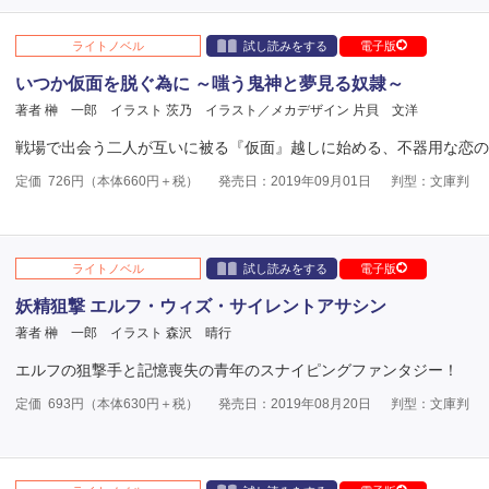
ライトノベル
試し読みをする
電子版
いつか仮面を脱ぐ為に ～嗤う鬼神と夢見る奴隷～
著者 榊 一郎
イラスト 茨乃
イラスト／メカデザイン 片貝 文洋
戦場で出会う二人が互いに被る『仮面』越しに始める、不器用な恋の
定価
726
円（本体
660
円＋税）
発売日：2019年09月01日
判型：文庫判
ライトノベル
試し読みをする
電子版
妖精狙撃 エルフ・ウィズ・サイレントアサシン
著者 榊 一郎
イラスト 森沢 晴行
エルフの狙撃手と記憶喪失の青年のスナイピングファンタジー！
定価
693
円（本体
630
円＋税）
発売日：2019年08月20日
判型：文庫判