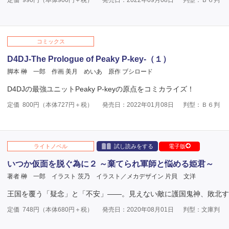
定価
990
円（本体
900
円＋税）
発売日：2022年09月08日
判型：Ｂ６判
コミックス
D4DJ-The Prologue of Peaky P-key-（１）
脚本 榊 一郎
作画 美月 めいあ
原作 ブシロード
D4DJの最強ユニットPeaky P-keyの原点をコミカライズ！
定価
800
円（本体
727
円＋税）
発売日：2022年01月08日
判型：Ｂ６判
ライトノベル
試し読みをする
電子版
いつか仮面を脱ぐ為に２ ～棄てられ軍師と悩める姫君～
著者 榊 一郎
イラスト 茨乃
イラスト／メカデザイン 片貝 文洋
王国を覆う「疑念」と「不安」――。見えない敵に護国鬼神、敗北す―
定価
748
円（本体
680
円＋税）
発売日：2020年08月01日
判型：文庫判