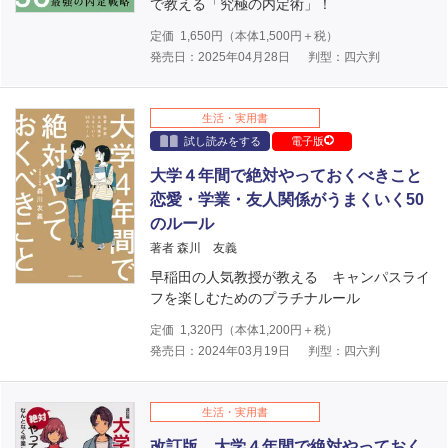
で教える「究極の内定術」！
定価
1,650
円（本体
1,500
円＋税）
発売日：2025年04月28日
判型：四六判
生活・実用書
試し読みをする
電子版
大学４年間で絶対やっておくべきこと
恋愛・学業・友人関係がうまくいく50
のルール
著者 森川 友義
早稲田の人気教授が教える キャンパスライ
フを楽しむためのプラチナルール
定価
1,320
円（本体
1,200
円＋税）
発売日：2024年03月19日
判型：四六判
生活・実用書
改訂版 大学４年間で絶対やっておく