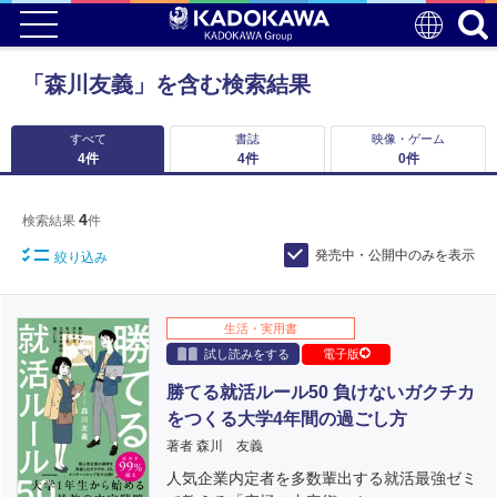
「森川友義」を含む検索結果
すべて
書誌
映像・ゲーム
4
件
4
件
0
件
4
検索結果
件
発売中・公開中のみを表示
絞り込み
生活・実用書
試し読みをする
電子版
勝てる就活ルール50 負けないガクチカ
をつくる大学4年間の過ごし方
著者 森川 友義
人気企業内定者を多数輩出する就活最強ゼミ