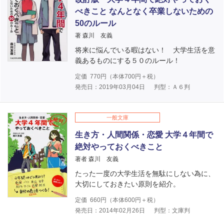
べきこと なんとなく卒業しないための
50のルール
著 森川 友義
将来に悩んでいる暇はない！ 大学生活を意
義あるものにする５０のルール！
定価
770
円（本体
700
円＋税）
発売日：2019年03月04日
判型：Ａ６判
一般文庫
生き方・人間関係・恋愛 大学４年間で
絶対やっておくべきこと
著者 森川 友義
たった一度の大学生活を無駄にしない為に、
大切にしておきたい原則を紹介。
定価
660
円（本体
600
円＋税）
発売日：2014年02月26日
判型：文庫判