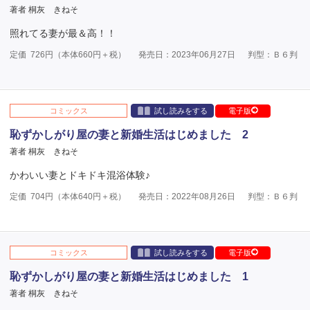
著者 桐灰 きねそ
照れてる妻が最＆高！！
定価
726
円（本体
660
円＋税）
発売日：2023年06月27日
判型：Ｂ６判
コミックス
試し読みをする
電子版
恥ずかしがり屋の妻と新婚生活はじめました 2
著者 桐灰 きねそ
かわいい妻とドキドキ混浴体験♪
定価
704
円（本体
640
円＋税）
発売日：2022年08月26日
判型：Ｂ６判
コミックス
試し読みをする
電子版
恥ずかしがり屋の妻と新婚生活はじめました 1
著者 桐灰 きねそ