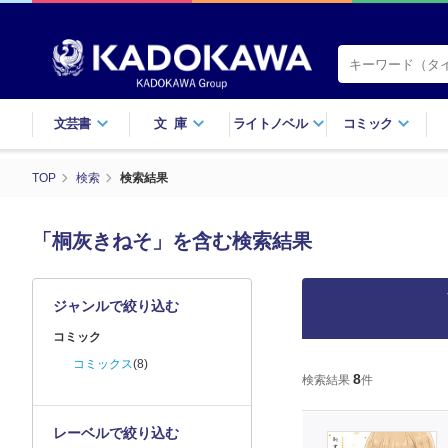
文芸書
文庫
ライトノベル
コミック
TOP
検索
検索結果
「桐灰きねそ」を含む検索結果
ジャンルで絞り込む
コミック
コミックス
(8)
8
検索結果
件
レーベルで絞り込む