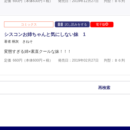
定価
693
円（本体
630
円＋税）
発売日：2019年12月27日
判型：Ｂ６判
コミックス
試し読みをする
電子版
シスコンお姉ちゃんと気にしない妹 1
著者 桐灰 きねそ
変態すぎる姉×素直クールな妹！！！
定価
660
円（本体
600
円＋税）
発売日：2019年02月27日
判型：Ｂ６判
再検索