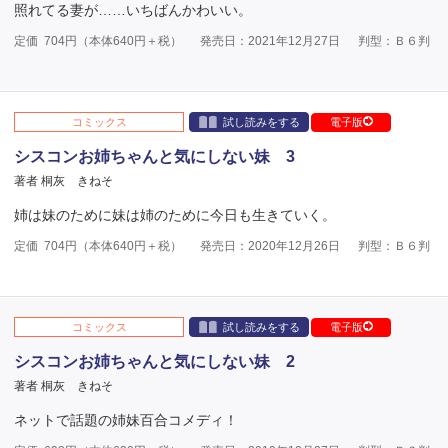
照れてる妻が……いちばんかわいい。
定価
704
円（本体
640
円＋税）
発売日：2021年12月27日
判型：Ｂ６判
コミックス
試し読みをする
電子版
シスコンお姉ちゃんと気にしない妹 3
著者 桐灰 きねそ
姉は妹のために妹は姉のために今日も生きていく。
定価
704
円（本体
640
円＋税）
発売日：2020年12月26日
判型：Ｂ６判
コミックス
試し読みをする
電子版
シスコンお姉ちゃんと気にしない妹 2
著者 桐灰 きねそ
ネットで話題の姉妹百合コメディ！