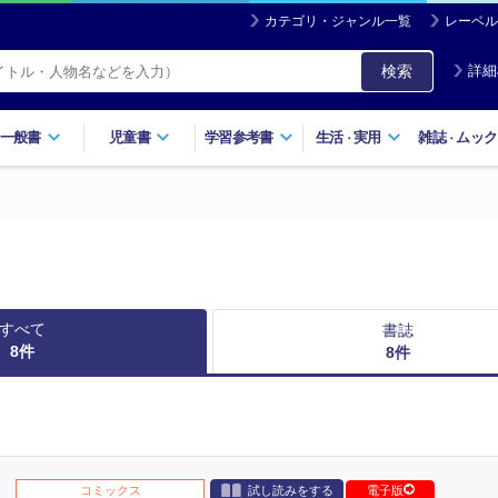
カテゴリ・ジャンル一覧
レーベル
検索
詳細
一般書
児童書
学習参考書
生活
実用
雑誌
ムック
・
・
すべて
書誌
8
件
8
件
コミックス
試し読みをする
電子版