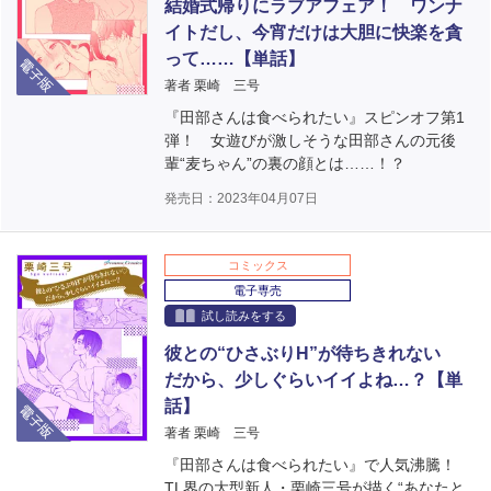
結婚式帰りにラブアフェア！ ワンナ
イトだし、今宵だけは大胆に快楽を貪
電子版
って……【単話】
著者 栗崎 三号
『田部さんは食べられたい』スピンオフ第1
弾！ 女遊びが激しそうな田部さんの元後
輩“麦ちゃん”の裏の顔とは……！？
発売日：2023年04月07日
コミックス
電子専売
試し読みをする
彼との“ひさぶりH”が待ちきれない
だから、少しぐらいイイよね…？【単
電子版
話】
著者 栗崎 三号
『田部さんは食べられたい』で人気沸騰！
TL界の大型新人・栗崎三号が描く“あなたと