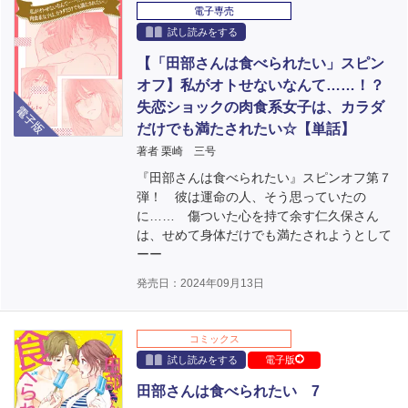
電子専売
試し読みをする
【「田部さんは食べられたい」スピン
オフ】私がオトせないなんて……！？
電子版
失恋ショックの肉食系女子は、カラダ
だけでも満たされたい☆【単話】
著者 栗崎 三号
『田部さんは食べられたい』スピンオフ第７
弾！ 彼は運命の人、そう思っていたの
に…… 傷ついた心を持て余す仁久保さん
は、せめて身体だけでも満たされようとして
ーー
発売日：2024年09月13日
コミックス
試し読みをする
電子版
田部さんは食べられたい 7