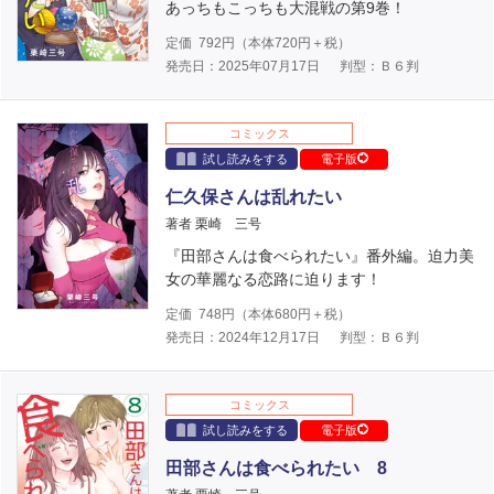
あっちもこっちも大混戦の第9巻！
定価
792
円（本体
720
円＋税）
発売日：2025年07月17日
判型：Ｂ６判
コミックス
試し読みをする
電子版
仁久保さんは乱れたい
著者 栗崎 三号
『田部さんは食べられたい』番外編。迫力美
女の華麗なる恋路に迫ります！
定価
748
円（本体
680
円＋税）
発売日：2024年12月17日
判型：Ｂ６判
コミックス
試し読みをする
電子版
田部さんは食べられたい 8