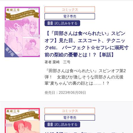
コミックス
電子専売
試し読みをする
【「田部さんは食べられたい」スピン
オフ】見た目、エスコート、テクニッ
電子版
クetc. パーフェクト☆セフレに溺死寸
前の梨絵の憂鬱とは！？【単話】
著者 栗崎 三号
『田部さんは食べられたい』スピンオフ第2
弾！ 女遊びが激しそうな田部さんの元後
輩“麦ちゃん”の裏の顔とは……！？
発売日：2023年06月09日
コミックス
電子専売
試し読みをする