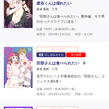
麦谷くんは溺れたい
著者 栗崎 三号
『田部さんは食べられたい』番外編。モテ男
のセックスライフに迫る！
定価
748
円（本体
680
円＋税）
発売日：2023年12月15日
判型：Ｂ６判
コミックス
試し読みをする
電子版
田部さんは食べられたい 6
著者 栗崎 三号
見守りたい！と中毒者続出の『田部さん』コ
ミックス第6巻！
定価
836
円（本体
760
円＋税）
発売日：2023年12月15日
判型：Ｂ６判