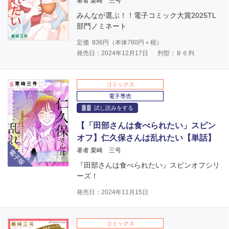
著者 栗崎 三号
みんなが選ぶ！！電子コミック大賞2025TL
部門ノミネート
定価
836
円（本体
760
円＋税）
発売日：2024年12月17日
判型：Ｂ６判
コミックス
電子専売
試し読みをする
【「田部さんは食べられたい」スピン
オフ】仁久保さんは乱れたい【単話】
電子版
著者 栗崎 三号
『田部さんは食べられたい』スピンオフシリ
ーズ！
発売日：2024年11月15日
コミックス