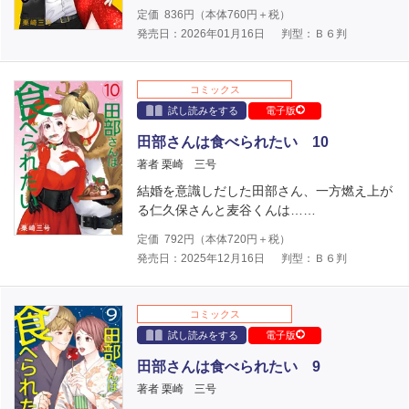
定価
836
円（本体
760
円＋税）
発売日：2026年01月16日
判型：Ｂ６判
コミックス
試し読みをする
電子版
田部さんは食べられたい 10
著者 栗崎 三号
結婚を意識しだした田部さん、一方燃え上が
る仁久保さんと麦谷くんは……
定価
792
円（本体
720
円＋税）
発売日：2025年12月16日
判型：Ｂ６判
コミックス
試し読みをする
電子版
田部さんは食べられたい 9
著者 栗崎 三号