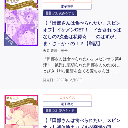
コミックス
電子専売
試し読みをする
【「田部さんは食べられたい」スピン
オフ】イケメンGET！ イかされっぱ
電子版
なしの2次会は私得☆……のはずが、
ま・さ・か・の！？【単話】
著者 栗崎 三号
『田部さんは食べられたい』スピンオフ第4
弾！ 彼氏に裏切られた田部さんのために、
とびきりHな復讐を企てる麦ちゃんは……
発売日：2023年12月08日
コミックス
電子専売
試し読みをする
【「田部さんは食べられたい」スピン
オフ】初体験カップルが突然の再