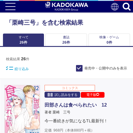
「栗崎三号」を含む検索結果
すべて
書誌
映像・ゲーム
26
件
26
件
0
件
26
検索結果
件
発売中・公開中のみを表示
絞り込み
コミックス
試し読みをする
電子版
田部さんは食べられたい 12
著者 栗崎 三号
今一番続きが気になるTL最新刊！
定価
968
円（本体
880
円＋税）