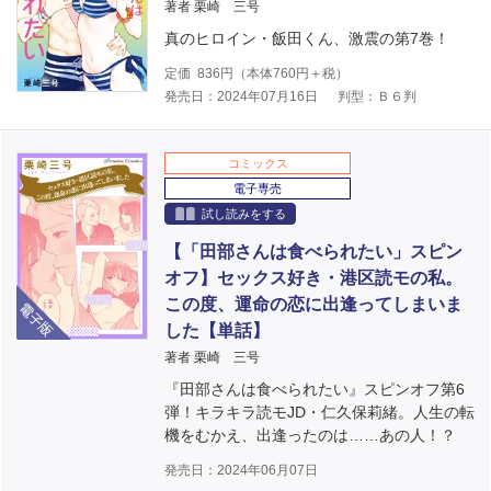
著者 栗崎 三号
真のヒロイン・飯田くん、激震の第7巻！
定価
836
円（本体
760
円＋税）
発売日：2024年07月16日
判型：Ｂ６判
コミックス
電子専売
試し読みをする
【「田部さんは食べられたい」スピン
オフ】セックス好き・港区読モの私。
電子版
この度、運命の恋に出逢ってしまいま
した【単話】
著者 栗崎 三号
『田部さんは食べられたい』スピンオフ第6
弾！キラキラ読モJD・仁久保莉緒。人生の転
機をむかえ、出逢ったのは……あの人！？
発売日：2024年06月07日