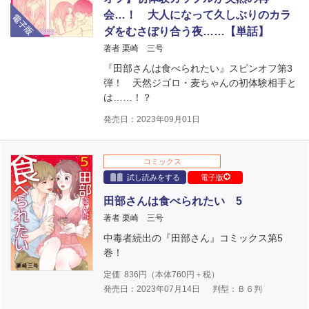
電子版
会…！ 大人になって久しぶりのカラ
ダをむさぼり合う夜……【単話】
著者 栗崎 三号
『田部さんは食べられたい』スピンオフ第3
弾！ 天然ジゴロ・麦ちゃんの初体験相手と
は……！？
発売日：2023年09月01日
コミックス
試し読みをする
電子版
田部さんは食べられたい 5
著者 栗崎 三号
中毒者続出の『田部さん』コミックス第5
巻！
定価
836
円（本体
760
円＋税）
発売日：2023年07月14日
判型：Ｂ６判