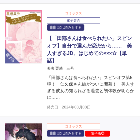
コミックス
電子専売
試し読みをする
【「田部さんは食べられたい」スピン
オフ】自分で選んだ恋だから…… 美
電子版
人すぎるJD、はじめての×××☆【単
話】
著者 栗崎 三号
『田部さんは食べられたい』スピンオフ第5
弾！ 仁久保さん編がついに開幕！ 美人す
ぎる彼女の知られざる過去と初体験が明らか
に……
発売日：2024年03月08日
コミックス
試し読みをする
電子版