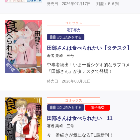
発売日：2026年07月17日
判型：Ｂ６判
コミックス
電子専売
試し読みをする
田部さんは食べられたい【タテスク】
著者 栗崎 三号
電子版
中毒者続出！いま一番シゲキ的なラブコメ
『田部さん』がタテスクで登場！
発売日：2026年03月31日
コミックス
試し読みをする
電子版
田部さんは食べられたい 11
著者 栗崎 三号
今一番続きが気になるTL最新刊！