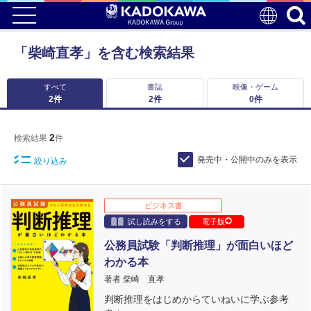
「柴崎直孝」を含む検索結果
すべて
書誌
映像・ゲーム
2
件
2
件
0
件
2
検索結果
件
発売中・公開中のみを表示
絞り込み
ビジネス書
試し読みをする
電子版
公務員試験「判断推理」が面白いほど
わかる本
著者 柴崎 直孝
判断推理をはじめからていねいに学ぶ参考