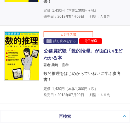
書！
定価
1,430
円（本体
1,300
円＋税）
発売日：2018年07月09日
判型：Ａ５判
ビジネス書
試し読みをする
電子版
公務員試験「数的推理」が面白いほど
わかる本
著者 柴崎 直孝
数的推理をはじめからていねいに学ぶ参考
書！
定価
1,430
円（本体
1,300
円＋税）
発売日：2018年07月09日
判型：Ａ５判
再検索