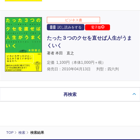
ビジネス書
試し読みをする
電子版
たった３つのクセを直せば人生がうま
くいく
著者 本田 直之
定価
1,100
円（本体
1,000
円＋税）
発売日：2010年04月13日
判型：四六判
再検索
TOP
検索
検索結果