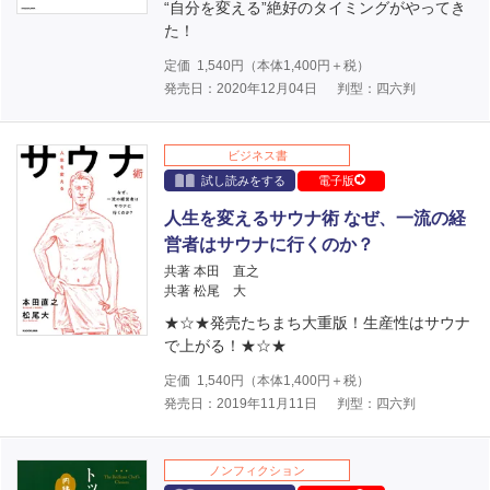
“自分を変える”絶好のタイミングがやってき
た！
定価
1,540
円（本体
1,400
円＋税）
発売日：2020年12月04日
判型：四六判
ビジネス書
試し読みをする
電子版
人生を変えるサウナ術 なぜ、一流の経
営者はサウナに行くのか？
共著 本田 直之
共著 松尾 大
★☆★発売たちまち大重版！生産性はサウナ
で上がる！★☆★
定価
1,540
円（本体
1,400
円＋税）
発売日：2019年11月11日
判型：四六判
ノンフィクション