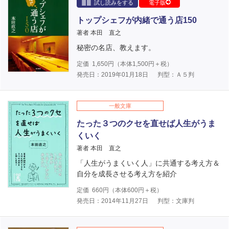
試し読みをする
電子版
トップシェフが内緒で通う店150
著者 本田 直之
秘密の名店、教えます。
定価
1,650
円（本体
1,500
円＋税）
発売日：2019年01月18日
判型：Ａ５判
一般文庫
たった３つのクセを直せば人生がうま
くいく
著者 本田 直之
「人生がうまくいく人」に共通する考え方＆
自分を成長させる考え方を紹介
定価
660
円（本体
600
円＋税）
発売日：2014年11月27日
判型：文庫判