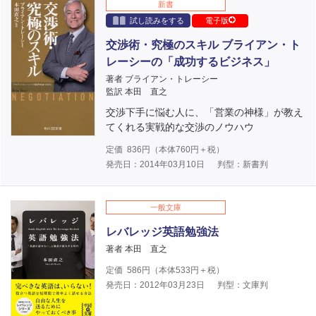
新書
試し読みをする
電子版
交渉術・究極のスキル ブライアン・ト
レーシーの「成功するビジネス」
著者 ブライアン・トレーシー
監訳 本田 直之
交渉下手に悩む人に、「営業の神様」が教え
てくれる実戦的な交渉のノウハウ
定価
836
円（本体
760
円＋税）
発売日：2014年03月10日
判型：新書判
一般文庫
レバレッジ英語勉強法
著者 本田 直之
定価
586
円（本体
533
円＋税）
発売日：2012年03月23日
判型：文庫判