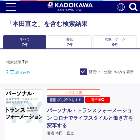
「本田直之」を含む検索結果
すべて
書誌
映像・ゲーム
7
件
7
件
0
件
7
検索結果
件
発売中・公開中のみを表示
絞り込み
ビジネス書
試し読みをする
電子版
パーソナル・トランスフォーメーショ
ン コロナでライフスタイルと働き方を
変革する
著者 本田 直之