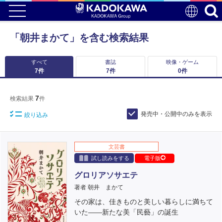
「朝井まかて」を含む検索結果
すべて
書誌
映像・ゲーム
7
件
7
件
0
件
7
検索結果
件
発売中・公開中のみを表示
絞り込み
文芸書
試し読みをする
電子版
グロリアソサエテ
著者 朝井 まかて
その家は、佳きものと美しい暮らしに満ちて
いた――新たな美「民藝」の誕生