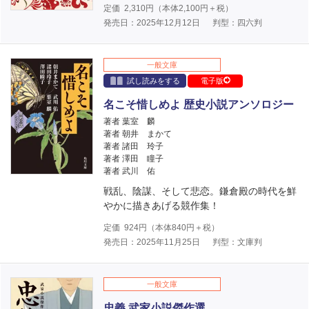
定価
2,310
円（本体
2,100
円＋税）
発売日：2025年12月12日
判型：四六判
一般文庫
試し読みをする
電子版
名こそ惜しめよ 歴史小説アンソロジー
著者 葉室 麟
著者 朝井 まかて
著者 諸田 玲子
著者 澤田 瞳子
著者 武川 佑
戦乱、陰謀、そして悲恋。鎌倉殿の時代を鮮
やかに描きあげる競作集！
定価
924
円（本体
840
円＋税）
発売日：2025年11月25日
判型：文庫判
一般文庫
忠義 武家小説傑作選