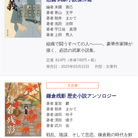
編者 末國 善己
著者 青山 文平
著者 朝井 まかて
著者 浅田 次郎
著者 宇江佐 真理
著者 上田 秀人
組織で闘うすべての人へ――。豪華作家陣が
描く、必読の武家小説集。
定価
814
円（本体
740
円＋税）
発売日：2025年03月22日
判型：文庫判
文芸書
鎌倉残影 歴史小説アンソロジー
著者 葉室 麟
著者 朝井 まかて
著者 諸田 玲子
著者 澤田 瞳子
著者 武川 佑
戦乱、陰謀、そして悲恋。鎌倉殿の時代を鮮