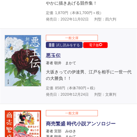
やかに描きあげる競作集！
定価
1,870
円（本体
1,700
円＋税）
発売日：2022年11月02日
判型：四六判
一般文庫
試し読みをする
電子版
悪玉伝
著者 朝井 まかて
大坂きっての伊達男、江戸を相手に一世一代
の大勝負！！
定価
858
円（本体
780
円＋税）
発売日：2020年12月24日
判型：文庫判
一般文庫
商売繁盛 時代小説アンソロジー
著者 宮部 みゆき
著者 朝井 まかて