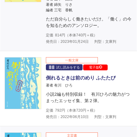
著者 綿矢 りさ
編者 三宅 香帆
ただ自分らしく働きたいだけ。「働く」の今
を知るためのアンソロジー。
定価
814
円（本体
740
円＋税）
発売日：2023年01月24日
判型：文庫判
一般文庫
試し読みをする
電子版
倒れるときは前のめり ふたたび
著者 有川 ひろ
小説2編も特別収録！ 有川ひろの魅力がつ
まったエッセイ集、第２弾。
定価
792
円（本体
720
円＋税）
発売日：2022年06月10日
判型：文庫判
文芸書