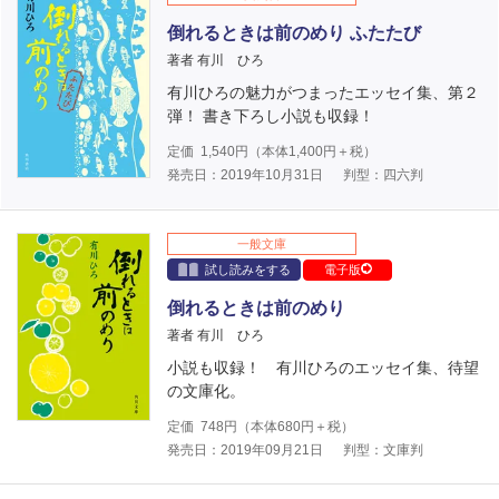
倒れるときは前のめり ふたたび
著者 有川 ひろ
有川ひろの魅力がつまったエッセイ集、第２
弾！ 書き下ろし小説も収録！
定価
1,540
円（本体
1,400
円＋税）
発売日：2019年10月31日
判型：四六判
一般文庫
試し読みをする
電子版
倒れるときは前のめり
著者 有川 ひろ
小説も収録！ 有川ひろのエッセイ集、待望
の文庫化。
定価
748
円（本体
680
円＋税）
発売日：2019年09月21日
判型：文庫判