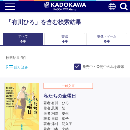
「有川ひろ」を含む検索結果
すべて
書誌
映像・ゲーム
4
件
4
件
0
件
4
検索結果
件
発売中・公開中のみを表示
絞り込み
一般文庫
私たちの金曜日
著者 有川 ひろ
著者 恩田 陸
著者 桐野 夏生
著者 田辺 聖子
著者 津村 記久子
著者 山本 文緒