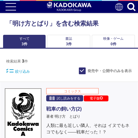
「明け方とばり」を含む検索結果
すべて
書誌
映像・ゲーム
3
件
3
件
0
件
3
検索結果
件
発売中・公開中のみを表示
絞り込み
コミックス
試し読みをする
電子版
戦車の飼い方(2)
著者 明け方 とばり
人類に最も近しい隣人、それは イヌでもネ
コでもなく――戦車だった！？