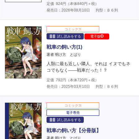
定価
924
円（本体
840
円＋税）
発売日：2026年08月10日
判型：Ｂ６判
コミックス
試し読みをする
電子版
戦車の飼い方(1)
著者 明け方 とばり
人類に最も近しい隣人、それは イヌでもネ
コでもなく――戦車だった！？
定価
792
円（本体
720
円＋税）
発売日：2025年03月10日
判型：Ｂ６判
コミックス
電子専売
試し読みをする
戦車の飼い方【分冊版】
著者 明け方 とばり