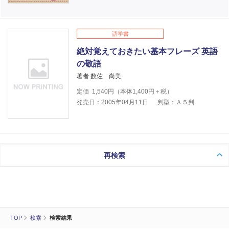
語学書
絶対覚えておきたい基本フレーズ 英語
の敬語
著者 数佐 尚美
定価
1,540
円（本体
1,400
円＋税）
発売日：2005年04月11日
判型：Ａ５判
再検索
TOP
検索
検索結果