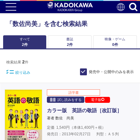
「数佐尚美」を含む検索結果
すべて
書誌
映像・ゲーム
2
件
2
件
0
件
2
検索結果
件
発売中・公開中のみを表示
絞り込み
語学書
試し読みをする
電子版
カラー版 英語の敬語［改訂版］
著者 数佐 尚美
定価
1,540
円（本体
1,400
円＋税）
発売日：2013年02月27日
判型：Ａ５判