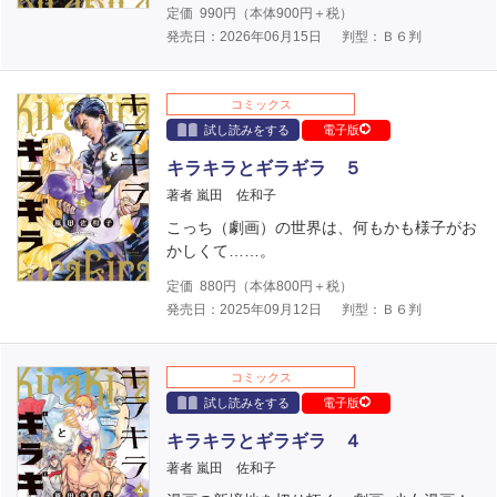
定価
990
円（本体
900
円＋税）
発売日：2026年06月15日
判型：Ｂ６判
コミックス
試し読みをする
電子版
キラキラとギラギラ ５
著者 嵐田 佐和子
こっち（劇画）の世界は、何もかも様子がお
かしくて……。
定価
880
円（本体
800
円＋税）
発売日：2025年09月12日
判型：Ｂ６判
コミックス
試し読みをする
電子版
キラキラとギラギラ ４
著者 嵐田 佐和子