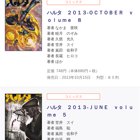
コミックス
ハルタ ２０１３‐ＯＣＴＯＢＥＲ ｖ
ｏｌｕｍｅ ８
著者 なかま 亜咲
著者 睦月 のぞみ
著者 久慈 光久
著者 笠井 スイ
著者 嵐田 佐和子
著者 長蔵 ヒロコ
著者 ほか
定価
748
円（本体
680
円＋税）
発売日：2013年10月15日
判型：Ｂ５判
コミックス
ハルタ ２０１３‐ＪＵＮＥ ｖｏｌｕ
ｍｅ ５
著者 笠井 スイ
著者 福島 聡
著者 嵐田 佐和子
著者 白浜 鴎