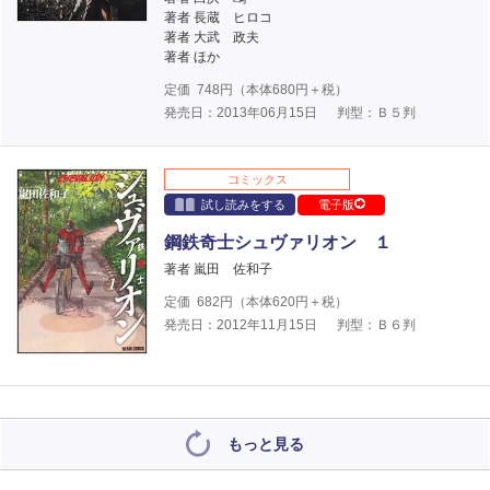
著者 長蔵 ヒロコ
著者 大武 政夫
著者 ほか
定価
748
円（本体
680
円＋税）
発売日：2013年06月15日
判型：Ｂ５判
コミックス
試し読みをする
電子版
鋼鉄奇士シュヴァリオン １
著者 嵐田 佐和子
定価
682
円（本体
620
円＋税）
発売日：2012年11月15日
判型：Ｂ６判
もっと見る