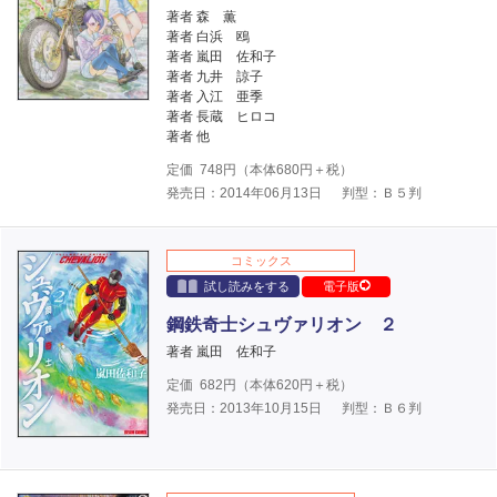
著者 森 薫
著者 白浜 鴎
著者 嵐田 佐和子
著者 九井 諒子
著者 入江 亜季
著者 長蔵 ヒロコ
著者 他
定価
748
円（本体
680
円＋税）
発売日：2014年06月13日
判型：Ｂ５判
コミックス
試し読みをする
電子版
鋼鉄奇士シュヴァリオン ２
著者 嵐田 佐和子
定価
682
円（本体
620
円＋税）
発売日：2013年10月15日
判型：Ｂ６判