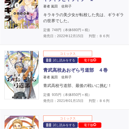
著者 嵐田 佐和子
キラキラの美少女が転校した先は、ギラギラ
の世界でした。
定価
748
円（本体
680
円＋税）
発売日：2022年12月15日
判型：Ｂ６判
コミックス
試し読みをする
電子版
青武高校あおぞら弓道部 ４巻
著者 嵐田 佐和子
青武高校弓道部、最後の戦いに挑む！
定価
935
円（本体
850
円＋税）
発売日：2021年01月15日
判型：Ｂ６判
コミックス
試し読みをする
電子版