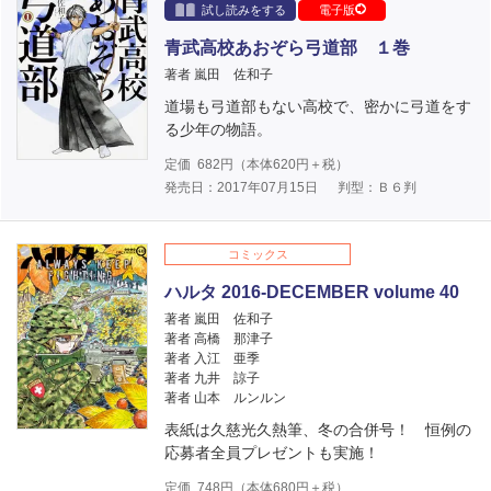
試し読みをする
電子版
青武高校あおぞら弓道部 １巻
著者 嵐田 佐和子
道場も弓道部もない高校で、密かに弓道をす
る少年の物語。
定価
682
円（本体
620
円＋税）
発売日：2017年07月15日
判型：Ｂ６判
コミックス
ハルタ 2016-DECEMBER volume 40
著者 嵐田 佐和子
著者 高橋 那津子
著者 入江 亜季
著者 九井 諒子
著者 山本 ルンルン
表紙は久慈光久熱筆、冬の合併号！ 恒例の
応募者全員プレゼントも実施！
定価
748
円（本体
680
円＋税）