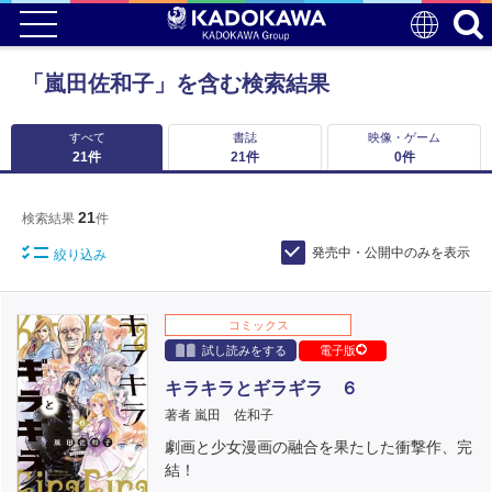
「嵐田佐和子」を含む検索結果
すべて
書誌
映像・ゲーム
21
件
21
件
0
件
21
検索結果
件
発売中・公開中のみを表示
絞り込み
コミックス
試し読みをする
電子版
キラキラとギラギラ ６
著者 嵐田 佐和子
劇画と少女漫画の融合を果たした衝撃作、完
結！