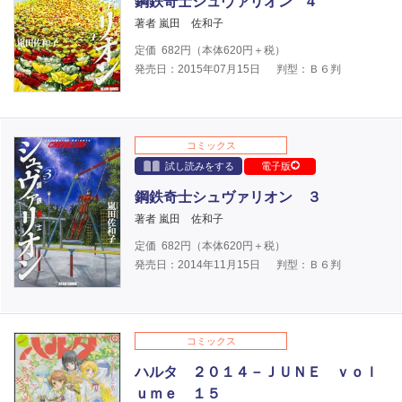
鋼鉄奇士シュヴァリオン 4
著者 嵐田 佐和子
定価
682
円（本体
620
円＋税）
発売日：2015年07月15日
判型：Ｂ６判
コミックス
試し読みをする
電子版
鋼鉄奇士シュヴァリオン ３
著者 嵐田 佐和子
定価
682
円（本体
620
円＋税）
発売日：2014年11月15日
判型：Ｂ６判
コミックス
ハルタ ２０１４－ＪＵＮＥ ｖｏｌ
ｕｍｅ １５