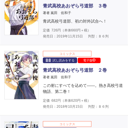
青武高校あおぞら弓道部 ３巻
著者 嵐田 佐和子
青武高校弓道部、初の対外試合へ！
定価
726
円（本体
660
円＋税）
発売日：2019年11月15日
判型：Ｂ６判
コミックス
試し読みをする
電子版
青武高校あおぞら弓道部 ２巻
著者 嵐田 佐和子
この射にすべてを込めて――。熱き高校弓道
物語、第二巻！
定価
682
円（本体
620
円＋税）
発売日：2018年10月15日
判型：Ｂ６判
コミックス