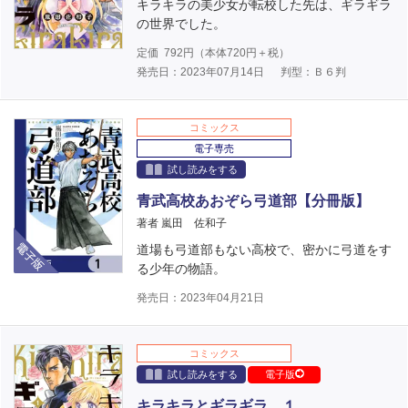
キラキラの美少女が転校した先は、ギラギラ
の世界でした。
定価
792
円（本体
720
円＋税）
発売日：2023年07月14日
判型：Ｂ６判
コミックス
電子専売
試し読みをする
青武高校あおぞら弓道部【分冊版】
著者 嵐田 佐和子
電子版
道場も弓道部もない高校で、密かに弓道をす
る少年の物語。
発売日：2023年04月21日
コミックス
試し読みをする
電子版
キラキラとギラギラ １