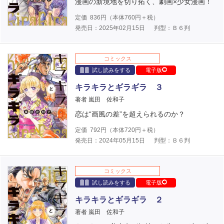
漫画の新境地を切り拓く、劇画×少女漫画！
定価
836
円（本体
760
円＋税）
発売日：2025年02月15日
判型：Ｂ６判
コミックス
試し読みをする
電子版
キラキラとギラギラ ３
著者 嵐田 佐和子
恋は“画風の差”を超えられるのか？
定価
792
円（本体
720
円＋税）
発売日：2024年05月15日
判型：Ｂ６判
コミックス
試し読みをする
電子版
キラキラとギラギラ ２
著者 嵐田 佐和子