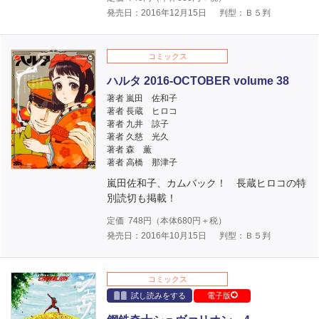
発売日：2016年12月15日
判型：Ｂ５判
コミックス
ハルタ 2016-OCTOBER volume 38
著者 嵐田 佐和子
著者 長蔵 ヒロコ
著者 九井 諒子
著者 久慈 光久
著者 森 薫
著者 高橋 那津子
嵐田佐和子、カムバック！ 長蔵ヒロコの特
別読切も掲載！
定価
748
円（本体
680
円＋税）
発売日：2016年10月15日
判型：Ｂ５判
コミックス
試し読みをする
電子版