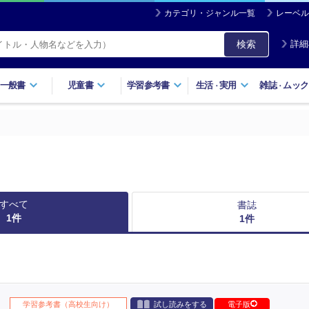
カテゴリ・ジャンル一覧
レーベル
検索
詳細
一般書
児童書
学習参考書
生活
実用
雑誌
ムック
・
・
すべて
書誌
1
件
1
件
学習参考書（高校生向け）
試し読みをする
電子版