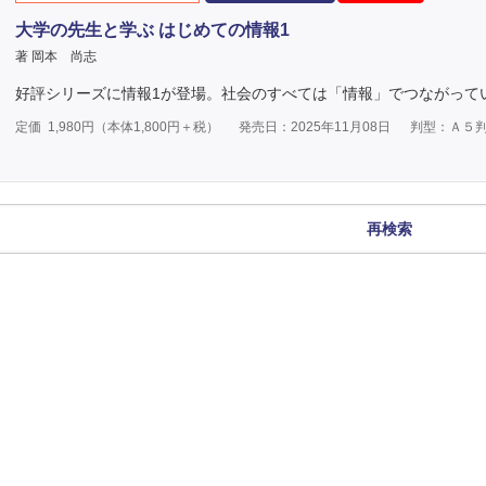
大学の先生と学ぶ はじめての情報1
著 岡本 尚志
好評シリーズに情報1が登場。社会のすべては「情報」でつながって
定価
1,980
円（本体
1,800
円＋税）
発売日：2025年11月08日
判型：Ａ５
再検索