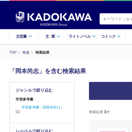
文芸書
文庫
ライトノベル
コミック
TOP
検索
検索結果
「岡本尚志」を含む検索結果
ジャンルで絞り込む
学習参考書
学習参考書（高校生向け）
1
(1)
検索結果
件
レーベルで絞り込む