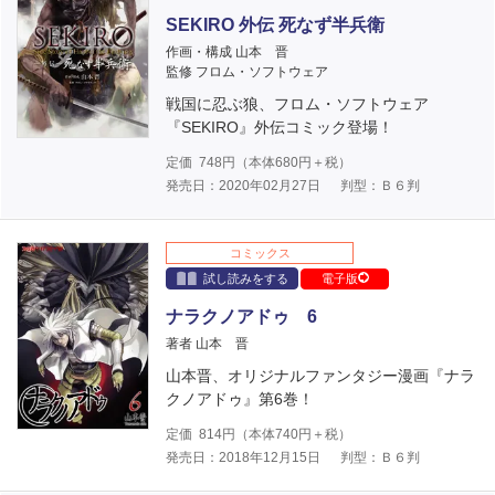
SEKIRO 外伝 死なず半兵衛
作画・構成 山本 晋
監修 フロム・ソフトウェア
戦国に忍ぶ狼、フロム・ソフトウェア
『SEKIRO』外伝コミック登場！
定価
748
円（本体
680
円＋税）
発売日：2020年02月27日
判型：Ｂ６判
コミックス
試し読みをする
電子版
ナラクノアドゥ 6
著者 山本 晋
山本晋、オリジナルファンタジー漫画『ナラ
クノアドゥ』第6巻！
定価
814
円（本体
740
円＋税）
発売日：2018年12月15日
判型：Ｂ６判