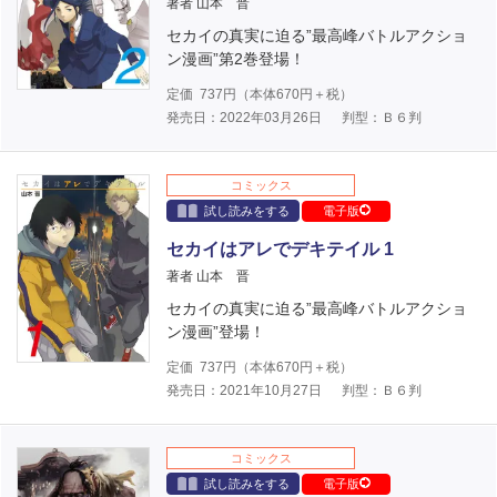
著者 山本 晋
セカイの真実に迫る”最高峰バトルアクショ
ン漫画”第2巻登場！
定価
737
円（本体
670
円＋税）
発売日：2022年03月26日
判型：Ｂ６判
コミックス
試し読みをする
電子版
セカイはアレでデキテイル 1
著者 山本 晋
セカイの真実に迫る”最高峰バトルアクショ
ン漫画”登場！
定価
737
円（本体
670
円＋税）
発売日：2021年10月27日
判型：Ｂ６判
コミックス
試し読みをする
電子版