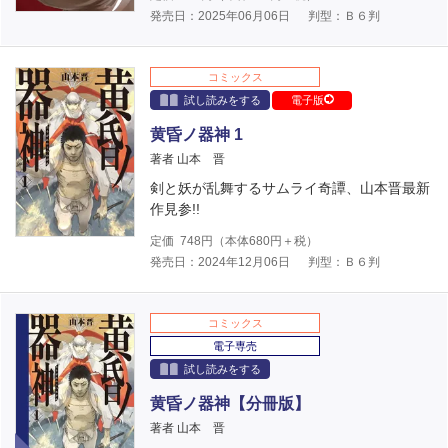
発売日：2025年06月06日
判型：Ｂ６判
コミックス
試し読みをする
電子版
黄昏ノ器神 1
著者 山本 晋
剣と妖が乱舞するサムライ奇譚、山本晋最新
作見参!!
定価
748
円（本体
680
円＋税）
発売日：2024年12月06日
判型：Ｂ６判
コミックス
電子専売
試し読みをする
黄昏ノ器神【分冊版】
著者 山本 晋
電子版