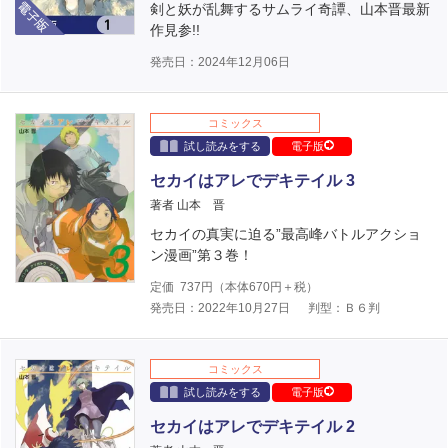
剣と妖が乱舞するサムライ奇譚、山本晋最新
作見参!!
発売日：2024年12月06日
コミックス
試し読みをする
電子版
セカイはアレでデキテイル 3
著者 山本 晋
セカイの真実に迫る”最高峰バトルアクショ
ン漫画”第３巻！
定価
737
円（本体
670
円＋税）
発売日：2022年10月27日
判型：Ｂ６判
コミックス
試し読みをする
電子版
セカイはアレでデキテイル 2