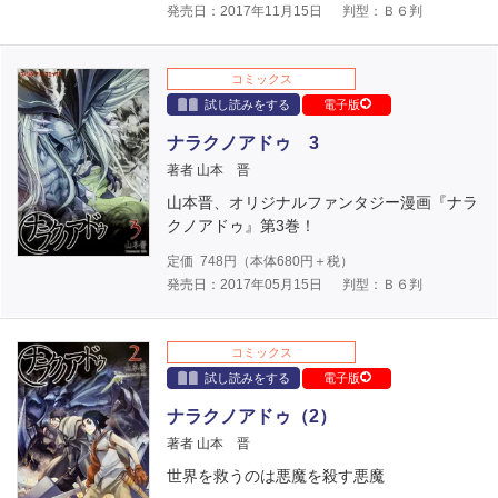
発売日：2017年11月15日
判型：Ｂ６判
コミックス
試し読みをする
電子版
ナラクノアドゥ 3
著者 山本 晋
山本晋、オリジナルファンタジー漫画『ナラ
クノアドゥ』第3巻！
定価
748
円（本体
680
円＋税）
発売日：2017年05月15日
判型：Ｂ６判
コミックス
試し読みをする
電子版
ナラクノアドゥ（2）
著者 山本 晋
世界を救うのは悪魔を殺す悪魔