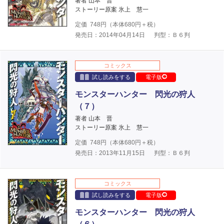
著者 山本 晋
ストーリー原案 氷上 慧一
定価
748
円（本体
680
円＋税）
発売日：2014年04月14日
判型：Ｂ６判
コミックス
試し読みをする
電子版
モンスターハンター 閃光の狩人
（７）
著者 山本 晋
ストーリー原案 氷上 慧一
定価
748
円（本体
680
円＋税）
発売日：2013年11月15日
判型：Ｂ６判
コミックス
試し読みをする
電子版
モンスターハンター 閃光の狩人