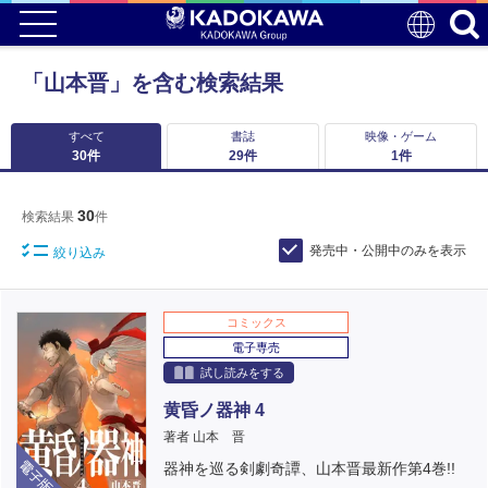
「山本晋」を含む検索結果
すべて
書誌
映像・ゲーム
30
件
29
件
1
件
30
検索結果
件
発売中・公開中のみを表示
絞り込み
コミックス
電子専売
試し読みをする
黄昏ノ器神 4
著者 山本 晋
電子版
器神を巡る剣劇奇譚、山本晋最新作第4巻!!