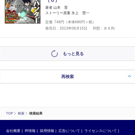
（６）
著者 山本 晋
ストーリー原案 氷上 慧一
定価
748
円（本体
680
円＋税）
発売日：2013年06月15日
判型：Ｂ６判
もっと見る
再検索
TOP
検索
検索結果
会社概要
IR情報
採用情報
広告について
ライセンスについて