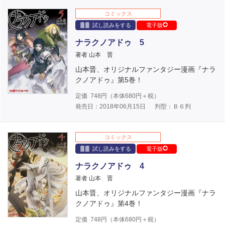
コミックス
試し読みをする
電子版
ナラクノアドゥ 5
著者 山本 晋
山本晋、オリジナルファンタジー漫画『ナラ
クノアドゥ』第5巻！
定価
748
円（本体
680
円＋税）
発売日：2018年06月15日
判型：Ｂ６判
コミックス
試し読みをする
電子版
ナラクノアドゥ 4
著者 山本 晋
山本晋、オリジナルファンタジー漫画『ナラ
クノアドゥ』第4巻！
定価
748
円（本体
680
円＋税）