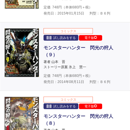
定価
748
円（本体
680
円＋税）
発売日：2015年01月15日
判型：Ｂ６判
コミックス
試し読みをする
電子版
モンスターハンター 閃光の狩人
（９）
著者 山本 晋
ストーリー原案 氷上 慧一
定価
748
円（本体
680
円＋税）
発売日：2014年08月11日
判型：Ｂ６判
コミックス
試し読みをする
電子版
モンスターハンター 閃光の狩人
（８）