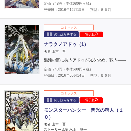
定価
748
円（本体
680
円＋税）
発売日：2016年12月15日
判型：Ｂ６判
コミックス
試し読みをする
電子版
ナラクノアドゥ（1）
著者 山本 晋
混沌の闇に抗うアドゥが光を求め、戦う――
定価
748
円（本体
680
円＋税）
発売日：2016年05月14日
判型：Ｂ６判
コミックス
試し読みをする
電子版
モンスターハンター 閃光の狩人（１
０）
著者 山本 晋
ストーリー原案 氷上 慧一