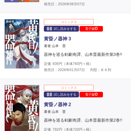
発売日：2026年08月07日
コミックス
試し読みをする
電子版
黄昏ノ器神 3
著者 山本 晋
器神を巡る剣劇奇譚、山本晋最新作第3巻!!
定価
836
円（本体
760
円＋税）
発売日：2026年01月07日
判型：Ｂ６判
コミックス
試し読みをする
電子版
黄昏ノ器神 2
著者 山本 晋
器神を巡る剣劇奇譚、山本晋最新作第2巻!!
定価
792
円（本体
720
円＋税）