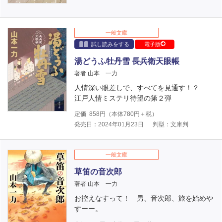
一般文庫
試し読みをする
電子版
湯どうふ牡丹雪 長兵衛天眼帳
著者 山本 一力
人情深い眼差しで、すべてを見通す！？
江戸人情ミステリ待望の第２弾
定価
858
円（本体
780
円＋税）
発売日：2024年01月23日
判型：文庫判
一般文庫
草笛の音次郎
著者 山本 一力
お控えなすって！ 男、音次郎、旅を始めや
すーー。