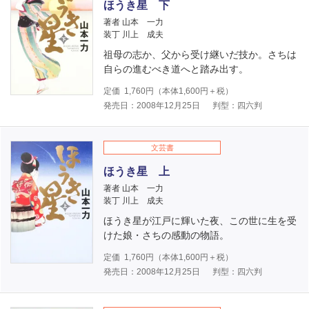
ほうき星 下
著者 山本 一力
装丁 川上 成夫
祖母の志か、父から受け継いだ技か。さちは
自らの進むべき道へと踏み出す。
定価
1,760
円（本体
1,600
円＋税）
発売日：2008年12月25日
判型：四六判
文芸書
ほうき星 上
著者 山本 一力
装丁 川上 成夫
ほうき星が江戸に輝いた夜、この世に生を受
けた娘・さちの感動の物語。
定価
1,760
円（本体
1,600
円＋税）
発売日：2008年12月25日
判型：四六判