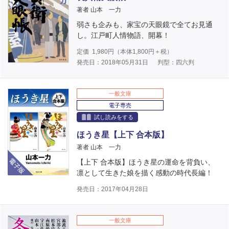
著者 山本 一力
弱さも企みも、家宝の天眼鏡で全てお見通
し。江戸町人情物語、開幕！
定価
1,980
円（本体
1,800
円＋税）
発売日：2018年05月31日
判型：四六判
一般文庫
電子専売
試し読みをする
ほうき星【上下 合本版】
著者 山本 一力
電子版
【上下 合本版】ほうき星の運命を背負い、
凛として生きた娘を描く感動の時代長編！
発売日：2017年04月28日
一般文庫