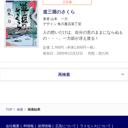
文芸書
道三堀のさくら
著者 山本 一力
デザイン 角川書店装丁室
人の想いだけは、自分の意のままにならぬも
の・・・。一力節が冴え渡る！
定価
1,760
円（本体
1,600
円＋税）
発売日：2005年12月22日
判型：四六判
再検索
TOP
検索
検索結果
会社概要
IR情報
採用情報
広告について
ライセンスについて