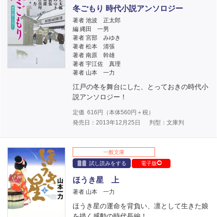
冬ごもり 時代小説アンソロジー
著者 池波 正太郎
編 縄田 一男
著者 宮部 みゆき
著者 松本 清張
著者 南原 幹雄
著者 宇江佐 真理
著者 山本 一力
江戸の冬を舞台にした、とっておきの時代小
説アンソロジー！
定価
616
円（本体
560
円＋税）
発売日：2013年12月25日
判型：文庫判
一般文庫
試し読みをする
電子版
ほうき星 上
著者 山本 一力
ほうき星の運命を背負い、凛として生きた娘
を描く感動の時代長編！