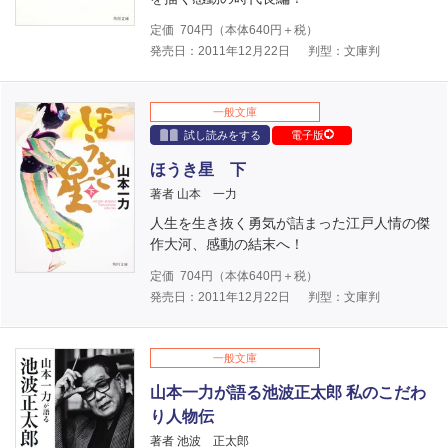
定価
704
円（本体
640
円＋税）
発売日：2011年12月22日
判型：文庫判
一般文庫
試し読みをする
電子版
ほうき星 下
著者 山本 一力
人生を生き抜く勇気が詰まった江戸人情の傑
作大河、感動の結末へ！
定価
704
円（本体
640
円＋税）
発売日：2011年12月22日
判型：文庫判
一般文庫
山本一力が語る池波正太郎 私のこだわ
り人物伝
著者 池波 正太郎