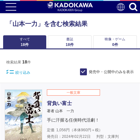
「山本一力」を含む検索結果
すべて
書誌
映像・ゲーム
18
件
18
件
0
件
18
検索結果
件
発売中・公開中のみを表示
絞り込み
一般文庫
背負い富士
著者 山本 一力
手に汗握る任侠時代活劇！
定価
1,056
円（本体
960
円＋税）
発売日：2024年02月22日
判型：文庫判