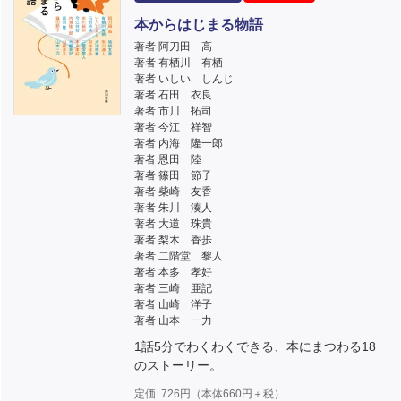
本からはじまる物語
著者 阿刀田 高
著者 有栖川 有栖
著者 いしい しんじ
著者 石田 衣良
著者 市川 拓司
著者 今江 祥智
著者 内海 隆一郎
著者 恩田 陸
著者 篠田 節子
著者 柴崎 友香
著者 朱川 湊人
著者 大道 珠貴
著者 梨木 香歩
著者 二階堂 黎人
著者 本多 孝好
著者 三崎 亜記
著者 山崎 洋子
著者 山本 一力
1話5分でわくわくできる、本にまつわる18
のストーリー。
定価
726
円（本体
660
円＋税）