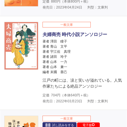
定価
880
円（本体
800
円＋税）
発売日：2023年04月24日
判型：文庫判
一般文庫
夫婦商売 時代小説アンソロジー
著者 澤田 瞳子
著者 青山 文平
著者 宇江佐 真理
著者 諸田 玲子
著者 山本 一力
著者 山本 兼一
編者 末國 善己
江戸の町には、涙と笑いが溢れている。人気
作家たちによる絶品アンソロジー
定価
704
円（本体
640
円＋税）
発売日：2022年03月23日
判型：文庫判
一般文庫
試し読みをする
電子版