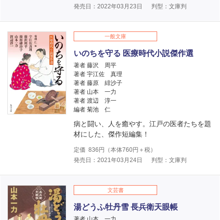
発売日：2022年03月23日
判型：文庫判
一般文庫
いのちを守る 医療時代小説傑作選
著者 藤沢 周平
著者 宇江佐 真理
著者 藤原 緋沙子
著者 山本 一力
著者 渡辺 淳一
編者 菊池 仁
病と闘い、人を癒やす。江戸の医者たちを題
材にした、傑作短編集！
定価
836
円（本体
760
円＋税）
発売日：2021年03月24日
判型：文庫判
文芸書
湯どうふ牡丹雪 長兵衛天眼帳
著者 山本 一力