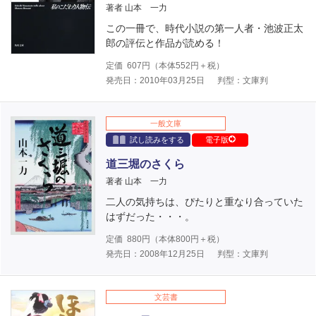
著者 山本 一力
この一冊で、時代小説の第一人者・池波正太
郎の評伝と作品が読める！
定価
607
円（本体
552
円＋税）
発売日：2010年03月25日
判型：文庫判
一般文庫
試し読みをする
電子版
道三堀のさくら
著者 山本 一力
二人の気持ちは、ぴたりと重なり合っていた
はずだった・・・。
定価
880
円（本体
800
円＋税）
発売日：2008年12月25日
判型：文庫判
文芸書