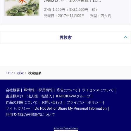
が囚われた「山のお屋敷」は…
定価
1,650
円（本体
1,500
円＋税）
発売日：2017年11月09日
判型：四六判
再検索
TOP
検索
検索結果
会社概要
IR情報
採用情報
広告について
ライセンスについて
書店様向け
法人様一括購入
KADOKAWAグループ
作品の利用について
お問い合わせ
プライバシーポリシー
サイトポリシー
Do Not Sell or Share My Personal Information
利用者情報の外部送信について