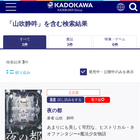
「山吹静吽」を含む検索結果
すべて
書誌
映像・ゲーム
3
件
3
件
0
件
3
検索結果
件
発売中・公開中のみを表示
絞り込み
文芸書
試し読みをする
電子版
夜の都
著者 山吹 静吽
あまりにも美しく苛烈な、ヒストリカル・ネ
オファンタジー×魔法少女物語