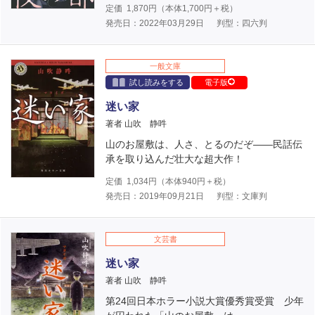
定価
1,870
円（本体
1,700
円＋税）
発売日：2022年03月29日
判型：四六判
一般文庫
試し読みをする
電子版
迷い家
著者 山吹 静吽
山のお屋敷は、人さ、とるのだぞ――民話伝
承を取り込んだ壮大な超大作！
定価
1,034
円（本体
940
円＋税）
発売日：2019年09月21日
判型：文庫判
文芸書
迷い家
著者 山吹 静吽
第24回日本ホラー小説大賞優秀賞受賞 少年