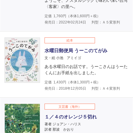
ようこそ、ノスタルジックで味わい深い台湾
〈客家〉の里へ。
定価
1,760
円（本体
1,600
円＋税）
発売日：2022年02月24日
判型：Ａ５変形判
絵本
水曜日郵便局 うーこのてがみ
文・絵 小池 アミイゴ
ある水曜日のお話です。うーこさんはうーた
くんにお手紙を出しました。
定価
1,430
円（本体
1,300
円＋税）
発売日：2018年12月05日
判型：Ａ４変形判
文芸書（海外）
１／４のオレンジ５切れ
著者 ジョアン・ハリス
訳者 那波 かおり