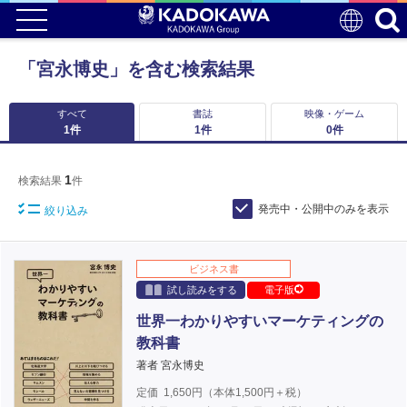
「宮永博史」を含む検索結果
すべて
書誌
映像・ゲーム
1
件
1
件
0
件
1
検索結果
件
発売中・公開中のみを表示
絞り込み
ビジネス書
試し読みをする
電子版
世界一わかりやすいマーケティングの
教科書
著者 宮永博史
定価
1,650
円（本体
1,500
円＋税）