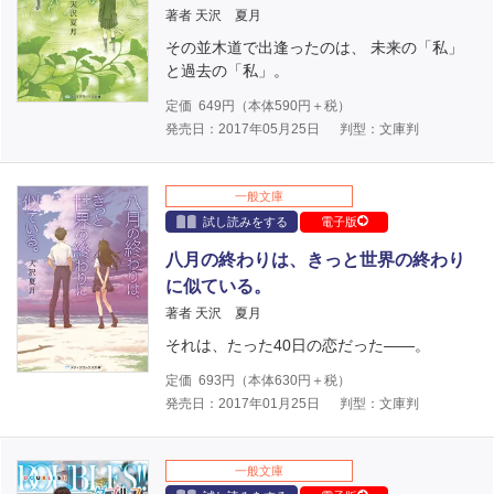
著者 天沢 夏月
その並木道で出逢ったのは、 未来の「私」
と過去の「私」。
定価
649
円（本体
590
円＋税）
発売日：2017年05月25日
判型：文庫判
一般文庫
試し読みをする
電子版
八月の終わりは、きっと世界の終わり
に似ている。
著者 天沢 夏月
それは、たった40日の恋だった――。
定価
693
円（本体
630
円＋税）
発売日：2017年01月25日
判型：文庫判
一般文庫