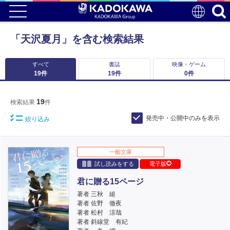
「天沢夏月」を含む検索結果
すべて
書誌
映像・ゲーム
19
件
19
件
0
件
19
検索結果
件
発売中・公開中のみを表示
絞り込み
一般文庫
試し読みをする
電子版
君に贈る15ページ
著者 三秋 縋
著者 佐野 徹夜
著者 松村 涼哉
著者 斜線堂 有紀