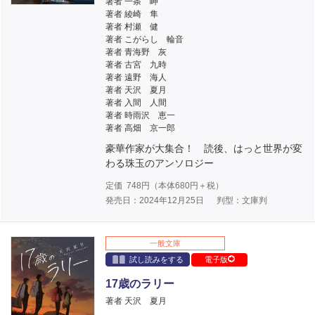
著者 一条 岬
著者 綾崎 隼
著者 村瀬 健
著者 こがらし 輪音
著者 青海野 灰
著者 古宮 九時
著者 遠野 海人
著者 天沢 夏月
著者 入間 人間
著者 時雨沢 恵一
著者 高畑 京一郎
豪華作家が大集合！ 読後、はっと世界が変
わる珠玉のアンソロジー
定価
748
円（本体
680
円＋税）
発売日：2024年12月25日
判型：文庫判
一般文庫
試し読みをする
電子版
17歳のラリー
著者 天沢 夏月