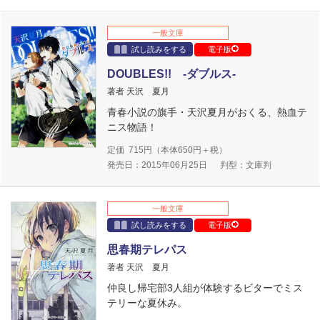
一般文庫
試し読みをする
電子版
DOUBLES!! -ダブルス-
著者 天沢 夏月
青春小説の旗手・天沢夏月がおくる、熱血テ
ニス物語！
定価
715
円（本体
650
円＋税）
発売日：2015年06月25日
判型：文庫判
一般文庫
試し読みをする
電子版
思春期テレパス
著者 天沢 夏月
仲良し帰宅部3人組が体験するビターでミス
テリーな夏休み。