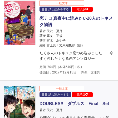
一般文庫
試し読みをする
電子版
恋テロ 真夜中に読みたい20人のトキメ
ク物語
著者 天沢 夏月
著者 霧友 正規
著者 宮木 あや子
編者 富士見Ｌ文庫編集部（編）
たくさんのトキメク恋つめ込みました！ 今
すぐ恋したくなる恋アンソロジー
定価
704
円（本体
640
円＋税）
発売日：2017年12月15日
判型：文庫判
一般文庫
試し読みをする
電子版
DOUBLES!!―ダブルス―Final Set
著者 天沢 夏月
凸凹ダブルスの成長を描く青春テニス小説、