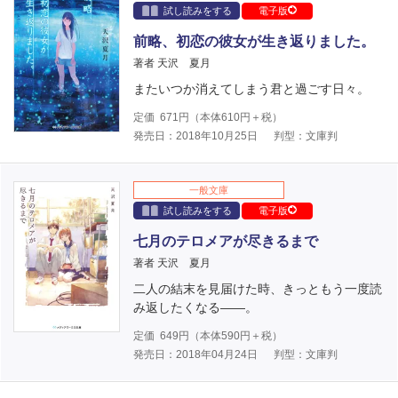
試し読みをする
電子版
前略、初恋の彼女が生き返りました。
著者 天沢 夏月
またいつか消えてしまう君と過ごす日々。
定価
671
円（本体
610
円＋税）
発売日：2018年10月25日
判型：文庫判
一般文庫
試し読みをする
電子版
七月のテロメアが尽きるまで
著者 天沢 夏月
二人の結末を見届けた時、きっともう一度読
み返したくなる――。
定価
649
円（本体
590
円＋税）
発売日：2018年04月24日
判型：文庫判