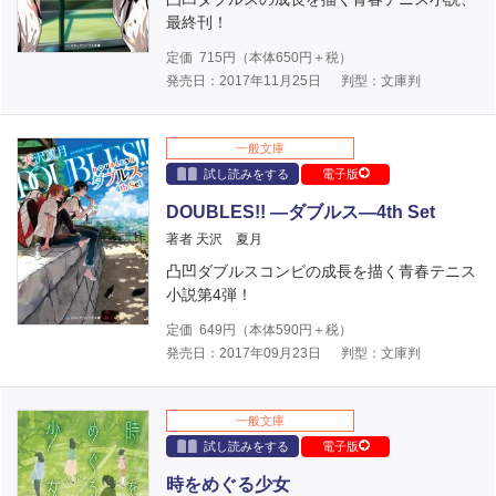
最終刊！
定価
715
円（本体
650
円＋税）
発売日：2017年11月25日
判型：文庫判
一般文庫
試し読みをする
電子版
DOUBLES!! ―ダブルス―4th Set
著者 天沢 夏月
凸凹ダブルスコンビの成長を描く青春テニス
小説第4弾！
定価
649
円（本体
590
円＋税）
発売日：2017年09月23日
判型：文庫判
一般文庫
試し読みをする
電子版
時をめぐる少女