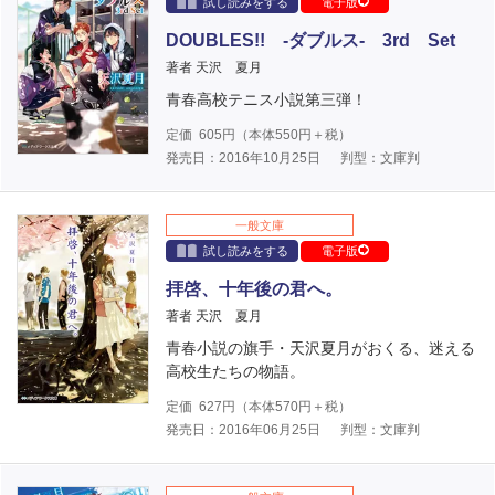
試し読みをする
電子版
DOUBLES!! -ダブルス- 3rd Set
著者 天沢 夏月
青春高校テニス小説第三弾！
定価
605
円（本体
550
円＋税）
発売日：2016年10月25日
判型：文庫判
一般文庫
試し読みをする
電子版
拝啓、十年後の君へ。
著者 天沢 夏月
青春小説の旗手・天沢夏月がおくる、迷える
高校生たちの物語。
定価
627
円（本体
570
円＋税）
発売日：2016年06月25日
判型：文庫判