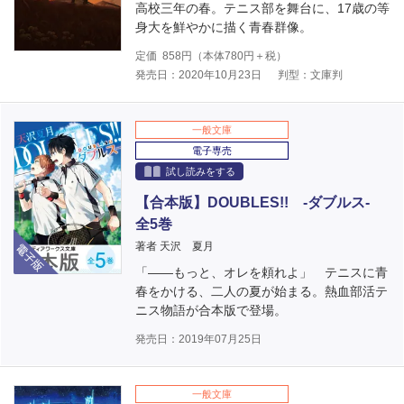
高校三年の春。テニス部を舞台に、17歳の等
身大を鮮やかに描く青春群像。
定価
858
円（本体
780
円＋税）
発売日：2020年10月23日
判型：文庫判
一般文庫
電子専売
試し読みをする
【合本版】DOUBLES!! ‐ダブルス‐
全5巻
電子版
著者 天沢 夏月
「――もっと、オレを頼れよ」 テニスに青
春をかける、二人の夏が始まる。熱血部活テ
ニス物語が合本版で登場。
発売日：2019年07月25日
一般文庫