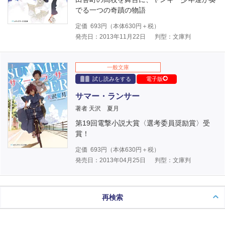
でる一つの奇蹟の物語
定価
693
円（本体
630
円＋税）
発売日：2013年11月22日
判型：文庫判
一般文庫
試し読みをする
電子版
サマー・ランサー
著者 天沢 夏月
第19回電撃小説大賞〈選考委員奨励賞〉受
賞！
定価
693
円（本体
630
円＋税）
発売日：2013年04月25日
判型：文庫判
再検索