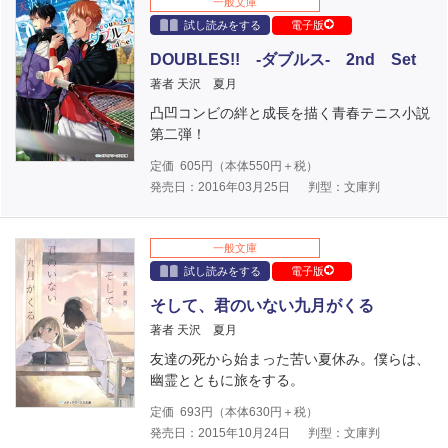
一般文庫
試し読みをする
電子版
DOUBLES!! -ダブルス- 2nd Set
著者 天沢 夏月
凸凹コンビの絆と成長を描く青春テニス小説
第二弾！
定価
605
円（本体
550
円＋税）
発売日：2016年03月25日
判型：文庫判
一般文庫
試し読みをする
電子版
そして、君のいない九月がくる
著者 天沢 夏月
友達の死から始まった苦い夏休み。僕らは、
幽霊とともに旅をする。
定価
693
円（本体
630
円＋税）
発売日：2015年10月24日
判型：文庫判