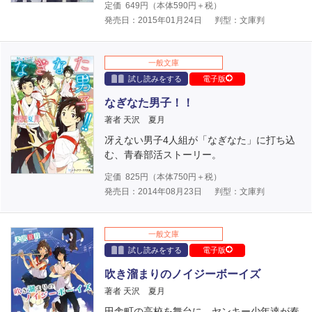
定価
649
円（本体
590
円＋税）
発売日：2015年01月24日
判型：文庫判
一般文庫
試し読みをする
電子版
なぎなた男子！！
著者 天沢 夏月
冴えない男子4人組が「なぎなた」に打ち込
む、青春部活ストーリー。
定価
825
円（本体
750
円＋税）
発売日：2014年08月23日
判型：文庫判
一般文庫
試し読みをする
電子版
吹き溜まりのノイジーボーイズ
著者 天沢 夏月
田舎町の高校を舞台に、ヤンキー少年達が奏