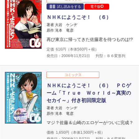
試し読みをする
電子版
ＮＨＫにようこそ！ （６）
著者 大岩 ケンヂ
原作 滝本 竜彦
再び東京に帰ってきた佐藤君を待つものは!?
定価
616
円（本体
560
円＋税）
発売日：2006年11月21日
判型：Ｂ６変形判
コミックス
ＮＨＫにようこそ！ （６） ＰＣゲ
ーム「Ｔｒｕｅ Ｗｏｒｌｄ～真実の
セカイ～」付き初回限定版
著者 大岩 ケンヂ
原作 滝本 竜彦
マジ？佐藤＆山崎のエロゲーがついに完成？
価格
1,650
円（本体
1,500
円＋税）
発売日：2006年11月07日
判型：Ｂ６変形判