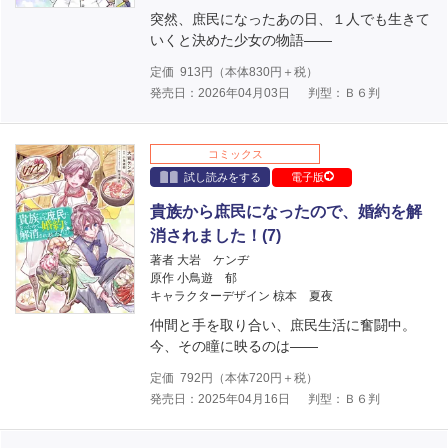
突然、庶民になったあの日、１人でも生きて
いくと決めた少女の物語――
定価
913
円（本体
830
円＋税）
発売日：2026年04月03日
判型：Ｂ６判
コミックス
試し読みをする
電子版
貴族から庶民になったので、婚約を解
消されました！(7)
著者 大岩 ケンヂ
原作 小鳥遊 郁
キャラクターデザイン 椋本 夏夜
仲間と手を取り合い、庶民生活に奮闘中。
今、その瞳に映るのは――
定価
792
円（本体
720
円＋税）
発売日：2025年04月16日
判型：Ｂ６判