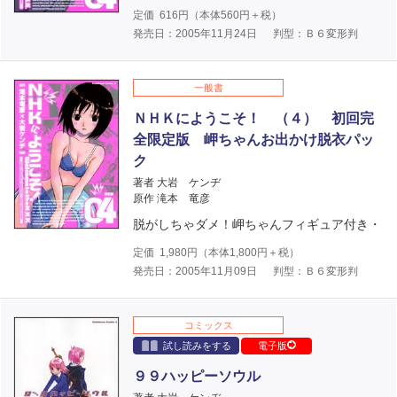
定価
616
円（本体
560
円＋税）
発売日：2005年11月24日
判型：Ｂ６変形判
一般書
ＮＨＫにようこそ！ （４） 初回完
全限定版 岬ちゃんお出かけ脱衣パッ
ク
著者 大岩 ケンヂ
原作 滝本 竜彦
脱がしちゃダメ！岬ちゃんフィギュア付き・
定価
1,980
円（本体
1,800
円＋税）
発売日：2005年11月09日
判型：Ｂ６変形判
コミックス
試し読みをする
電子版
９９ハッピーソウル