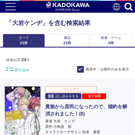
「大岩ケンヂ」を含む検索結果
すべて
書誌
映像・ゲーム
23
件
23
件
0
件
23
検索結果
件
発売中・公開中のみを表示
絞り込み
コミックス
試し読みをする
電子版
貴族から庶民になったので、婚約を解
消されました！(8)
著者 大岩 ケンヂ
原作 小鳥遊 郁
キャラクターデザイン 椋本 夏夜