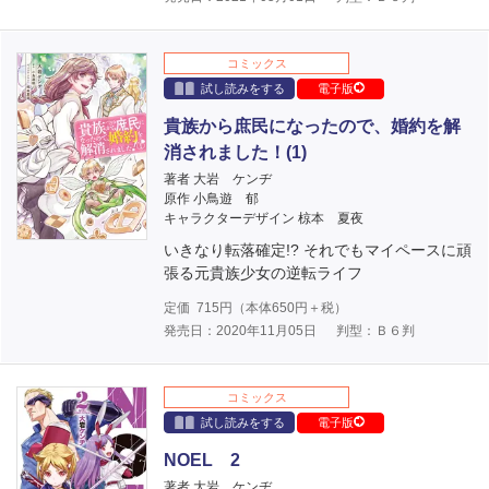
コミックス
試し読みをする
電子版
貴族から庶民になったので、婚約を解
消されました！(1)
著者 大岩 ケンヂ
原作 小鳥遊 郁
キャラクターデザイン 椋本 夏夜
いきなり転落確定!? それでもマイペースに頑
張る元貴族少女の逆転ライフ
定価
715
円（本体
650
円＋税）
発売日：2020年11月05日
判型：Ｂ６判
コミックス
試し読みをする
電子版
NOEL 2
著者 大岩 ケンヂ