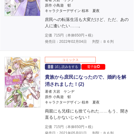
著者 大岩 ケンヂ
原作 小鳥遊 郁
キャラクターデザイン 椋本 夏夜
庶民への転落生活も大変だけど、ただ、あの
人に逢いたい……。
定価
715
円（本体
650
円＋税）
発売日：2022年02月04日
判型：Ｂ６判
コミックス
試し読みをする
電子版
貴族から庶民になったので、婚約を解
消されました！(2)
著者 大岩 ケンヂ
原作 小鳥遊 郁
キャラクターデザイン 椋本 夏夜
両親にも兄様にも捨てられた……もう、開き
直るしかないじゃない！
定価
715
円（本体
650
円＋税）
発売日：2021年05月01日
判型：Ｂ６判