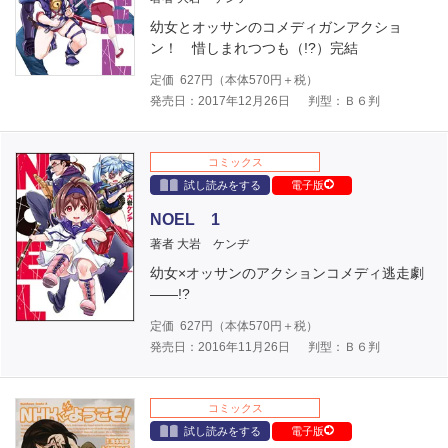
幼女とオッサンのコメディガンアクショ
ン！ 惜しまれつつも（!?）完結
定価
627
円（本体
570
円＋税）
発売日：2017年12月26日
判型：Ｂ６判
コミックス
試し読みをする
電子版
NOEL 1
著者 大岩 ケンヂ
幼女×オッサンのアクションコメディ逃走劇
――!?
定価
627
円（本体
570
円＋税）
発売日：2016年11月26日
判型：Ｂ６判
コミックス
試し読みをする
電子版