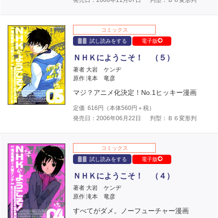
コミックス
試し読みをする
電子版
ＮＨＫにようこそ！ （５）
著者 大岩 ケンヂ
原作 滝本 竜彦
マジ？アニメ化決定！No.1ヒッキー漫画
定価
616
円（本体
560
円＋税）
発売日：2006年06月22日
判型：Ｂ６変形判
コミックス
試し読みをする
電子版
ＮＨＫにようこそ！ （４）
著者 大岩 ケンヂ
原作 滝本 竜彦
すべてがダメ。ノーフューチャー漫画