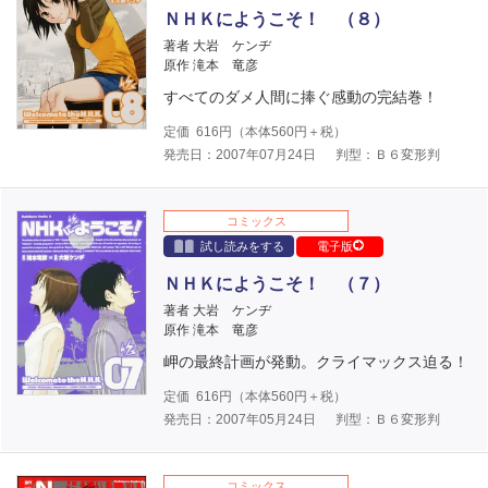
ＮＨＫにようこそ！ （８）
著者 大岩 ケンヂ
原作 滝本 竜彦
すべてのダメ人間に捧ぐ感動の完結巻！
定価
616
円（本体
560
円＋税）
発売日：2007年07月24日
判型：Ｂ６変形判
コミックス
試し読みをする
電子版
ＮＨＫにようこそ！ （７）
著者 大岩 ケンヂ
原作 滝本 竜彦
岬の最終計画が発動。クライマックス迫る！
定価
616
円（本体
560
円＋税）
発売日：2007年05月24日
判型：Ｂ６変形判
コミックス