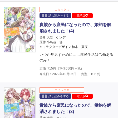
コミックス
試し読みをする
電子版
貴族から庶民になったので、婚約を解
消されました！(4)
著者 大岩 ケンヂ
原作 小鳥遊 郁
キャラクターデザイン 椋本 夏夜
いつか見返すために……庶民生活は労働ある
のみ！
定価
715
円（本体
650
円＋税）
発売日：2022年10月05日
判型：Ｂ６判
コミックス
試し読みをする
電子版
貴族から庶民になったので、婚約を解
消されました！(3)