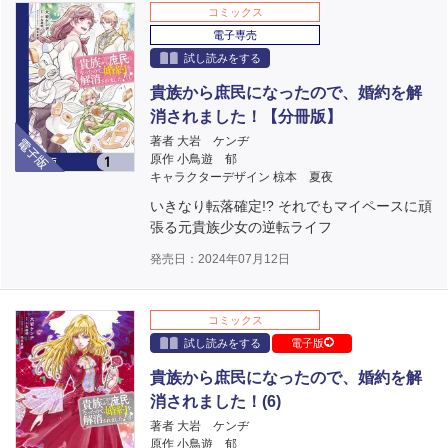
コミックス
電子専売
試し読みをする
貴族から庶民になったので、婚約を解
消されました！【分冊版】
電子版
著者 大岩 ケンヂ
原作 小鳥遊 郁
キャラクターデザイン 椋本 夏夜
いきなり転落確定!? それでもマイペースに頑
張る元貴族少女の逆転ライフ
発売日：2024年07月12日
コミックス
試し読みをする
電子版
貴族から庶民になったので、婚約を解
消されました！(6)
著者 大岩 ケンヂ
原作 小鳥遊 郁