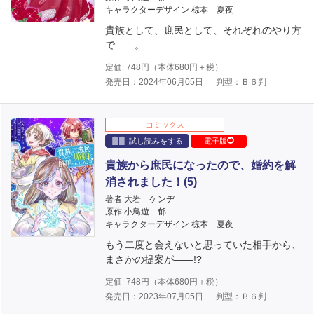
キャラクターデザイン 椋本 夏夜
貴族として、庶民として、それぞれのやり方
で――。
定価
748
円（本体
680
円＋税）
発売日：2024年06月05日
判型：Ｂ６判
コミックス
試し読みをする
電子版
貴族から庶民になったので、婚約を解
消されました！(5)
著者 大岩 ケンヂ
原作 小鳥遊 郁
キャラクターデザイン 椋本 夏夜
もう二度と会えないと思っていた相手から、
まさかの提案が――!?
定価
748
円（本体
680
円＋税）
発売日：2023年07月05日
判型：Ｂ６判