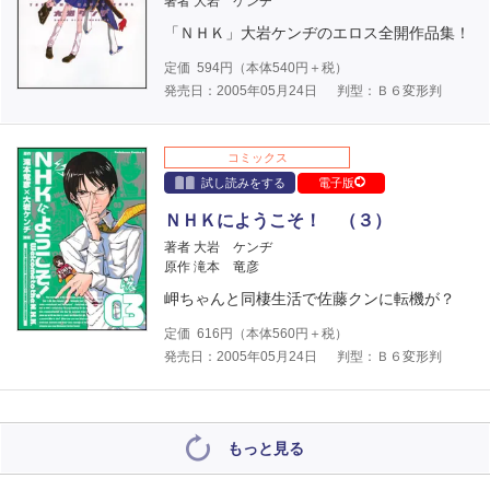
著者 大岩 ケンヂ
「ＮＨＫ」大岩ケンヂのエロス全開作品集！
定価
594
円（本体
540
円＋税）
発売日：2005年05月24日
判型：Ｂ６変形判
コミックス
試し読みをする
電子版
ＮＨＫにようこそ！ （３）
著者 大岩 ケンヂ
原作 滝本 竜彦
岬ちゃんと同棲生活で佐藤クンに転機が？
定価
616
円（本体
560
円＋税）
発売日：2005年05月24日
判型：Ｂ６変形判
もっと見る