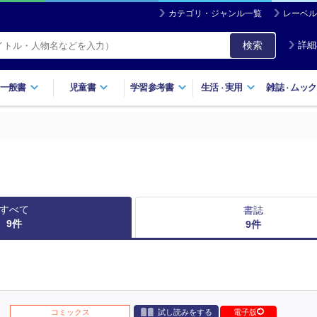
カテゴリ・ジャンル一覧
レーベル
検索
詳細
一般書
児童書
学習参考書
生活
実用
雑誌
ムック
・
・
すべて
書誌
9
件
9
件
コミックス
試し読みをする
電子版