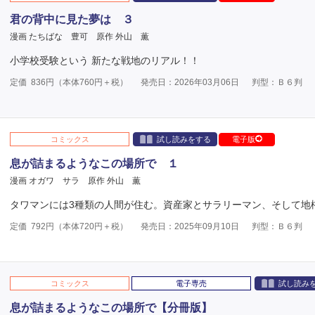
君の背中に見た夢は ３
漫画 たちばな 豊可
原作 外山 薫
小学校受験という 新たな戦地のリアル！！
定価
836
円（本体
760
円＋税）
発売日：2026年03月06日
判型：Ｂ６判
コミックス
試し読みをする
電子版
息が詰まるようなこの場所で １
漫画 オガワ サラ
原作 外山 薫
タワマンには3種類の人間が住む。資産家とサラリーマン、そして地
定価
792
円（本体
720
円＋税）
発売日：2025年09月10日
判型：Ｂ６判
コミックス
電子専売
試し読み
息が詰まるようなこの場所で【分冊版】