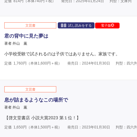
定価
814
円（本体
740
円＋税）
発売日：2025年01月24日
判型：文庫判
文芸書
試し読みをする
電子版
君の背中に見た夢は
著者 外山 薫
小学校受験で試されるのは子供ではありません。家族です。
定価
1,760
円（本体
1,600
円＋税）
発売日：2024年01月30日
判型：四六
文芸書
息が詰まるようなこの場所で
著者 外山 薫
【啓文堂書店 小説大賞2023 第１位！】
定価
1,650
円（本体
1,500
円＋税）
発売日：2023年01月30日
判型：四六