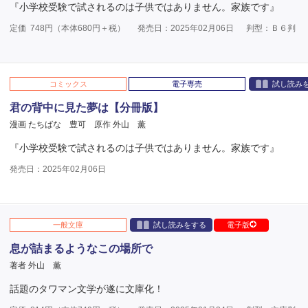
『小学校受験で試されるのは子供ではありません。家族です』
定価
748
円（本体
680
円＋税）
発売日：2025年02月06日
判型：Ｂ６判
コミックス
電子専売
試し読み
君の背中に見た夢は【分冊版】
漫画 たちばな 豊可
原作 外山 薫
『小学校受験で試されるのは子供ではありません。家族です』
発売日：2025年02月06日
一般文庫
試し読みをする
電子版
息が詰まるようなこの場所で
著者 外山 薫
話題のタワマン文学が遂に文庫化！