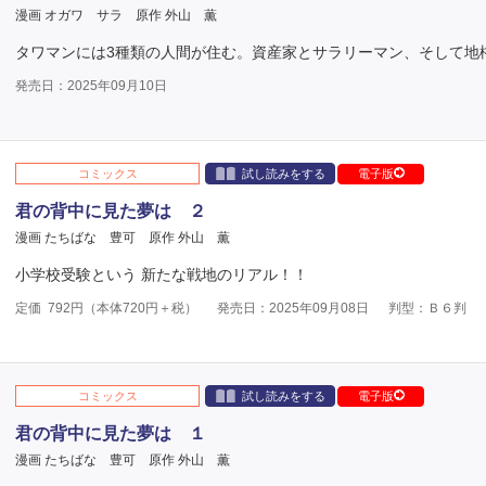
漫画 オガワ サラ
原作 外山 薫
タワマンには3種類の人間が住む。資産家とサラリーマン、そして地
発売日：2025年09月10日
コミックス
試し読みをする
電子版
君の背中に見た夢は ２
漫画 たちばな 豊可
原作 外山 薫
小学校受験という 新たな戦地のリアル！！
定価
792
円（本体
720
円＋税）
発売日：2025年09月08日
判型：Ｂ６判
コミックス
試し読みをする
電子版
君の背中に見た夢は １
漫画 たちばな 豊可
原作 外山 薫