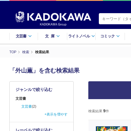
文芸書
文庫
ライトノベル
コミック
TOP
検索
検索結果
「外山薫」を含む検索結果
ジャンルで絞り込む
文芸書
文芸書
(2)
9
検索結果
件
+表示を増やす
レーベルで絞り込む