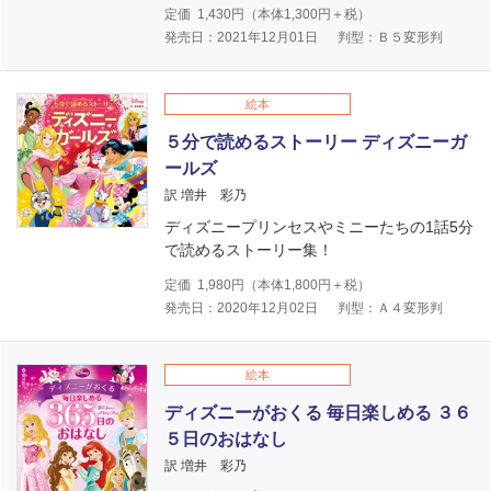
定価
1,430
円（本体
1,300
円＋税）
発売日：2021年12月01日
判型：Ｂ５変形判
絵本
５分で読めるストーリー ディズニーガ
ールズ
訳 増井 彩乃
ディズニープリンセスやミニーたちの1話5分
で読めるストーリー集！
定価
1,980
円（本体
1,800
円＋税）
発売日：2020年12月02日
判型：Ａ４変形判
絵本
ディズニーがおくる 毎日楽しめる ３６
５日のおはなし
訳 増井 彩乃