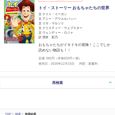
トイ・ストーリー おもちゃたちの世界
文 ケイト・イーガン
文 アニー・アウエルバッハ
文 リサ・マルソリ
文 クリスティー・ウェブスター
文 ウェンディー・ロジャ
訳 増井 彩乃
おもちゃたちがドキドキの冒険！ここでしか
読めない物語も！！
定価
682
円（本体
620
円＋税）
発売日：2016年12月15日
判型：新書判
再検索
TOP
検索
検索結果