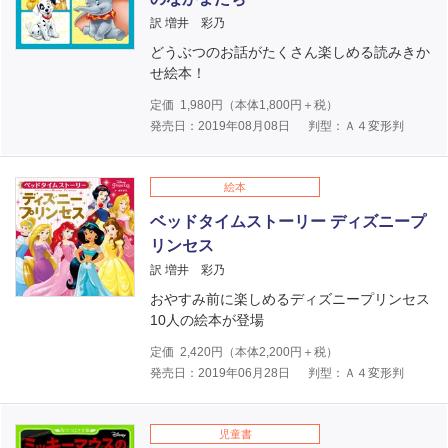
訳 増井 彩乃
どうぶつのお話がたくさん楽しめる読みきか
せ絵本！
定価
1,980
円（本体
1,800
円＋税）
発売日：2019年08月08日
判型：Ａ４変形判
絵本
ベッドタイムストーリー ディズニープ
リンセス
訳 増井 彩乃
おやすみ前に楽しめるディズニープリンセス
10人の絵本が登場
定価
2,420
円（本体
2,200
円＋税）
発売日：2019年06月28日
判型：Ａ４変形判
児童書