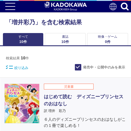
「増井彩乃」を含む検索結果
すべて
書誌
映像・ゲーム
10
件
10
件
0
件
10
検索結果
件
発売中・公開中のみを表示
絞り込み
児童書
はじめて読む ディズニープリンセス
のおはなし
訳 増井 彩乃
６人のディズニープリンセスのおはなしがこ
の１冊で楽しめる！