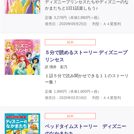
ディズニープリンセスたちやディズニーのな
かまたちと1日1話楽しもう♪
定価
3,278
円（本体
2,980
円＋税）
発売日：2020年09月25日
判型：Ａ４変形判
絵本
５分で読めるストーリー ディズニープ
リンセス
訳 増井 彩乃
１話５分で読み聞かせできる１１のストーリ
ー集！
定価
1,980
円（本体
1,800
円＋税）
発売日：2020年02月19日
判型：Ａ４変形判
絵本
ベッドタイムストーリー ディズニー
のなかまたち