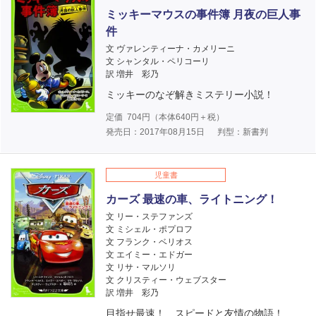
ミッキーマウスの事件簿 月夜の巨人事
件
文 ヴァレンティーナ・カメリーニ
文 シャンタル・ペリコーリ
訳 増井 彩乃
ミッキーのなぞ解きミステリー小説！
定価
704
円（本体
640
円＋税）
発売日：2017年08月15日
判型：新書判
児童書
カーズ 最速の車、ライトニング！
文 リー・ステファンズ
文 ミシェル・ポプロフ
文 フランク・ベリオス
文 エイミー・エドガー
文 リサ・マルソリ
文 クリスティー・ウェブスター
訳 増井 彩乃
目指せ最速！ スピードと友情の物語！