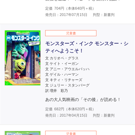
定価
704
円（本体
640
円＋税）
発売日：2017年07月15日
判型：新書判
児童書
モンスターズ・インク モンスター・シ
ティへようこそ！
文 カリオペ・グラス
文 ケイト・イーガン
文 アニー・アウエルバッハ
文 ゲイル・ハーマン
文 キティ・リチャーズ
文 ジュリー・スタンバーグ
訳 増井 彩乃
あの大人気映画の「その後」が読める！
定価
682
円（本体
620
円＋税）
発売日：2017年04月15日
判型：新書判
児童書