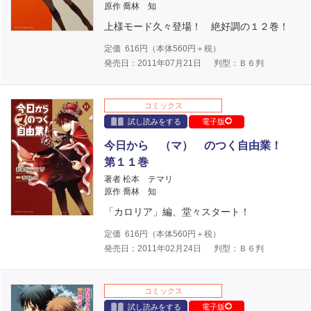
原作 喬林 知
上様モード久々登場！ 絶好調の１２巻！
定価
616
円（本体
560
円＋税）
発売日：2011年07月21日
判型：Ｂ６判
コミックス
試し読みをする
電子版
今日から （マ） のつく自由業！
第１１巻
著者 松本 テマリ
原作 喬林 知
「カロリア」編、堂々スタート！
定価
616
円（本体
560
円＋税）
発売日：2011年02月24日
判型：Ｂ６判
コミックス
試し読みをする
電子版