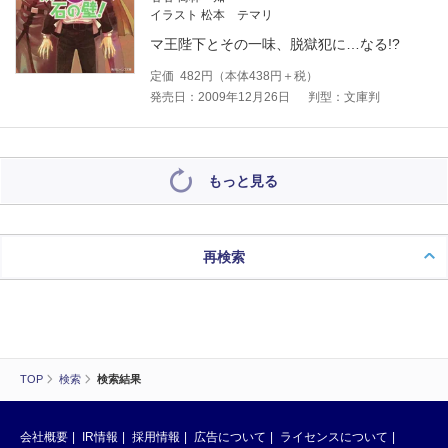
イラスト 松本 テマリ
マ王陛下とその一味、脱獄犯に…なる!?
定価
482
円（本体
438
円＋税）
発売日：2009年12月26日
判型：文庫判
もっと見る
再検索
TOP
検索
検索結果
会社概要
IR情報
採用情報
広告について
ライセンスについて