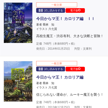
一般文庫
試し読みをする
電子版
今日からマ王！ カロリア編 ＩＩ
著者 喬林 知
イラスト 六七質
高校生魔王・渋谷有利、大きな決断と冒険！
定価
748
円（本体
680
円＋税）
発売日：2014年01月25日
判型：文庫判
一般文庫
試し読みをする
電子版
今日からマ王！ カロリア編
著者 喬林 知
イラスト 六七質
信じられない運命が、ルーキー魔王を襲う！
定価
748
円（本体
680
円＋税）
発売日：2013年12月25日
判型：文庫判