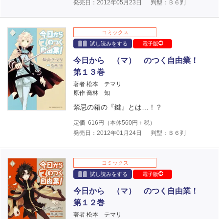
発売日：2012年05月23日
判型：Ｂ６判
コミックス
試し読みをする
電子版
今日から （マ） のつく自由業！
第１３巻
著者 松本 テマリ
原作 喬林 知
禁忌の箱の『鍵』とは…！？
定価
616
円（本体
560
円＋税）
発売日：2012年01月24日
判型：Ｂ６判
コミックス
試し読みをする
電子版
今日から （マ） のつく自由業！
第１２巻
著者 松本 テマリ