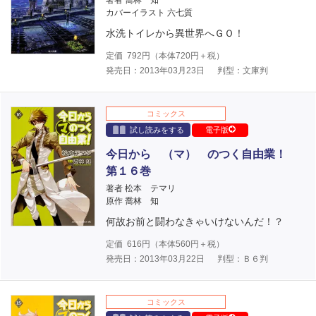
著者 喬林 知
カバーイラスト 六七質
水洗トイレから異世界へＧＯ！
定価
792
円（本体
720
円＋税）
発売日：2013年03月23日
判型：文庫判
コミックス
試し読みをする
電子版
今日から （マ） のつく自由業！
第１６巻
著者 松本 テマリ
原作 喬林 知
何故お前と闘わなきゃいけないんだ！？
定価
616
円（本体
560
円＋税）
発売日：2013年03月22日
判型：Ｂ６判
コミックス