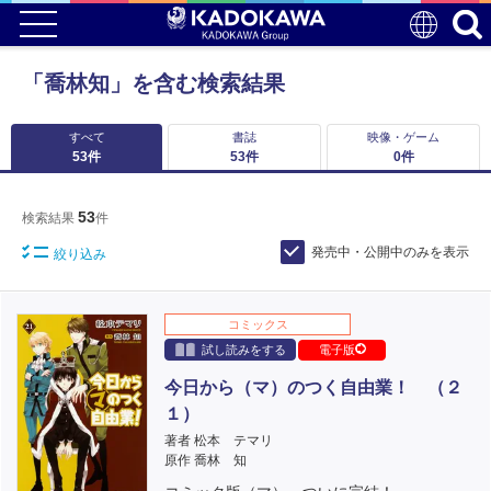
「喬林知」を含む検索結果
すべて
書誌
映像・ゲーム
53
件
53
件
0
件
53
検索結果
件
発売中・公開中のみを表示
絞り込み
コミックス
試し読みをする
電子版
今日から（マ）のつく自由業！ （２
１）
著者 松本 テマリ
原作 喬林 知