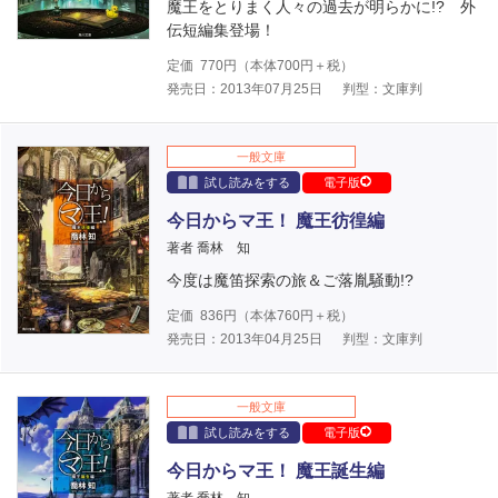
魔王をとりまく人々の過去が明らかに!? 外
伝短編集登場！
定価
770
円（本体
700
円＋税）
発売日：2013年07月25日
判型：文庫判
一般文庫
試し読みをする
電子版
今日からマ王！ 魔王彷徨編
著者 喬林 知
今度は魔笛探索の旅＆ご落胤騒動!?
定価
836
円（本体
760
円＋税）
発売日：2013年04月25日
判型：文庫判
一般文庫
試し読みをする
電子版
今日からマ王！ 魔王誕生編