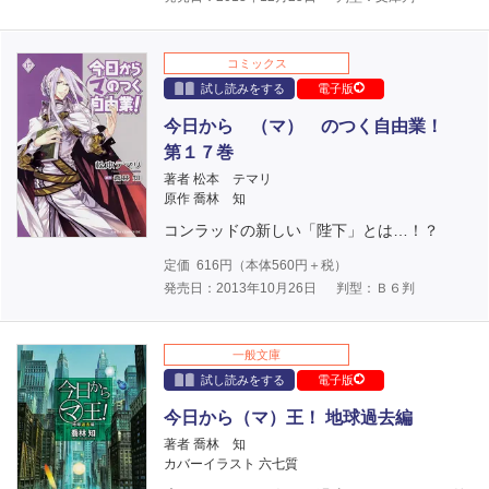
コミックス
試し読みをする
電子版
今日から （マ） のつく自由業！
第１７巻
著者 松本 テマリ
原作 喬林 知
コンラッドの新しい「陛下」とは…！？
定価
616
円（本体
560
円＋税）
発売日：2013年10月26日
判型：Ｂ６判
一般文庫
試し読みをする
電子版
今日から（マ）王！ 地球過去編
著者 喬林 知
カバーイラスト 六七質