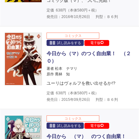
コミック版（マ）、ついに完結！
定価
638
円（本体
580
円＋税）
発売日：2016年10月26日
判型：Ｂ６判
コミックス
試し読みをする
電子版
今日から（マ）のつく自由業！ （２
０）
著者 松本 テマリ
原作 喬林 知
ユーリはヴォルフを救い出せるか!?
定価
638
円（本体
580
円＋税）
発売日：2015年09月26日
判型：Ｂ６判
コミックス
試し読みをする
電子版
今日から （マ） のつく自由業！