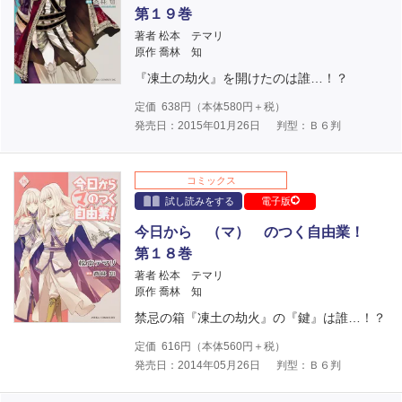
第１９巻
著者 松本 テマリ
原作 喬林 知
『凍土の劫火』を開けたのは誰…！？
定価
638
円（本体
580
円＋税）
発売日：2015年01月26日
判型：Ｂ６判
コミックス
試し読みをする
電子版
今日から （マ） のつく自由業！
第１８巻
著者 松本 テマリ
原作 喬林 知
禁忌の箱『凍土の劫火』の『鍵』は誰…！？
定価
616
円（本体
560
円＋税）
発売日：2014年05月26日
判型：Ｂ６判