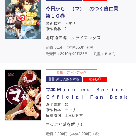
今日から （マ） のつく自由業！
第１０巻
著者 松本 テマリ
原作 喬林 知
地球過去編、クライマックス！
定価
616
円（本体
560
円＋税）
発売日：2010年09月22日
判型：Ｂ６判
画集・ファンブック
試し読みをする
電子版
マ本 Ｍａｒｕ－ｍａ Ｓｅｒｉｅｓ
Ｏｆｆｉｃｉａｌ Ｆａｎ Ｂｏｏｋ
原作 喬林 知
原作 松本 テマリ
編 眞魔国 王立研究室
マるごと謎を解け！
定価
1,100
円（本体
1,000
円＋税）