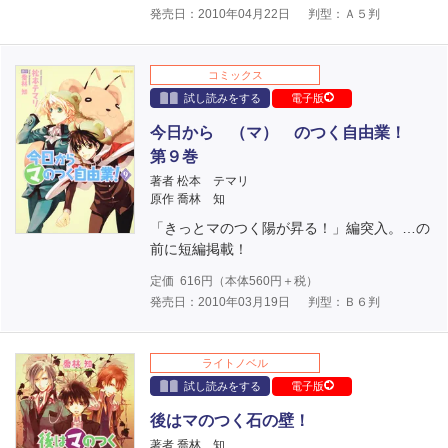
発売日：2010年04月22日
判型：Ａ５判
コミックス
試し読みをする
電子版
今日から （マ） のつく自由業！
第９巻
著者 松本 テマリ
原作 喬林 知
「きっとマのつく陽が昇る！」編突入。…の
前に短編掲載！
定価
616
円（本体
560
円＋税）
発売日：2010年03月19日
判型：Ｂ６判
ライトノベル
試し読みをする
電子版
後はマのつく石の壁！
著者 喬林 知