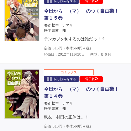
試し読みをする
電子版
今日から （マ） のつく自由業！
第１５巻
著者 松本 テマリ
原作 喬林 知
テンカブを制するのは誰だっ！？
定価
616
円（本体
560
円＋税）
発売日：2012年11月20日
判型：Ｂ６判
コミックス
試し読みをする
電子版
今日から （マ） のつく自由業！
第１４巻
著者 松本 テマリ
原作 喬林 知
親友・村田の正体は…！
定価
616
円（本体
560
円＋税）