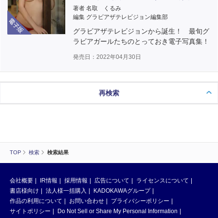
著者 名取 くるみ
電子版
編集 グラビアザテレビジョン編集部
グラビアザテレビジョンから誕生！ 最旬グ
ラビアガールたちのとっておき電子写真集！
発売日：2022年04月30日
再検索
TOP
検索
検索結果
会社概要
IR情報
採用情報
広告について
ライセンスについて
書店様向け
法人様一括購入
KADOKAWAグループ
作品の利用について
お問い合わせ
プライバシーポリシー
サイトポリシー
Do Not Sell or Share My Personal Information