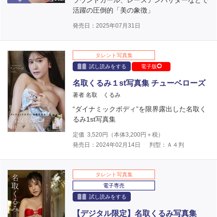
ラウンドガール、レースアンバサダーなどで
活躍の圧倒的「美の象徴」
発売日：2025年07月31日
タレント写真集
試し読みをする
電子版
名取くるみ１st写真集 チューベローズ
著者 名取 くるみ
“ダイナミックボディ”を限界露出した名取く
るみ1st写真集
定価
3,520
円（本体
3,200
円＋税）
発売日：2024年02月14日
判型：Ａ４判
タレント写真集
電子専売
試し読みをする
【デジタル限定】名取くるみ写真集