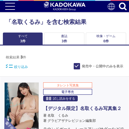
「名取くるみ」を含む検索結果
すべて
書誌
映像・ゲーム
3
件
3
件
0
件
3
検索結果
件
発売中・公開中のみを表示
絞り込み
タレント写真集
電子専売
試し読みをする
【デジタル限定】名取くるみ写真集２
著 名取 くるみ
電子版
著 グラビアザテレビジョン編集部