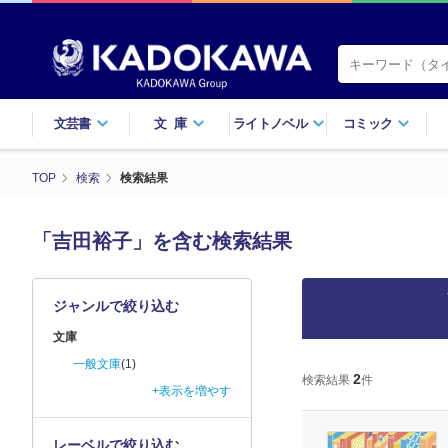
文芸書
文庫
ライトノベル
コミック
TOP
検索
検索結果
「吉田裕子」を含む検索結果
ジャンルで絞り込む
文庫
一般文庫
(1)
2
検索結果
件
+表示を増やす
レーベルで絞り込む