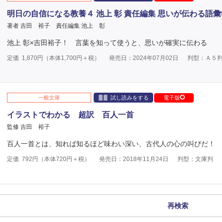
明日の自信になる教養４ 池上 彰 責任編集 思いが伝わる語彙
著者 吉田 裕子
責任編集 池上 彰
池上 彰×吉田裕子！ 言葉を知って使うと、思いが確実に伝わる
定価
1,870
円（本体
1,700
円＋税）
発売日：2024年07月02日
判型：Ａ５
一般文庫
試し読みをする
電子版
イラストでわかる 超訳 百人一首
監修 吉田 裕子
百人一首とは、知れば知るほど味わい深い、古代人の心の叫びだ！
定価
792
円（本体
720
円＋税）
発売日：2018年11月24日
判型：文庫判
再検索