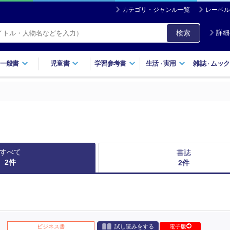
カテゴリ・ジャンル一覧
レーベル
検索
詳細
一般書
児童書
学習参考書
生活
実用
雑誌
ムック
・
・
すべて
書誌
2
件
2
件
ビジネス書
試し読みをする
電子版