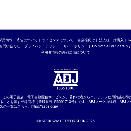
採用情報
広告について
ライセンスについて
書店様向け
法人様一括購入
K
お問い合わせ
プライバシーポリシー
サイトポリシー
Do Not Sell or Share My
利用者情報の外部送信について
は、この電子書店・電子書籍配信サービスが、著作権者からコンテンツ使用許諾を得
ることを示す登録商標（登録番号 第6091713号）です。ABJマークの詳細、ABJ
スの一覧はこちら。
https://aebs.or.jp/
©KADOKAWA CORPORATION 2026