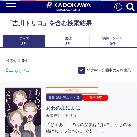
「吉川トリコ」を含む検索結果
すべて
書誌
映像・ゲーム
3
件
3
件
0
件
3
検索結果
件
発売中・公開中のみを表示
絞り込み
一般文庫
試し読みをする
電子版
あわのまにまに
著者 吉川 トリコ
「じゃあ、いのりの父親はだれ？」うちの家
族はちょっとヘン。でも――。