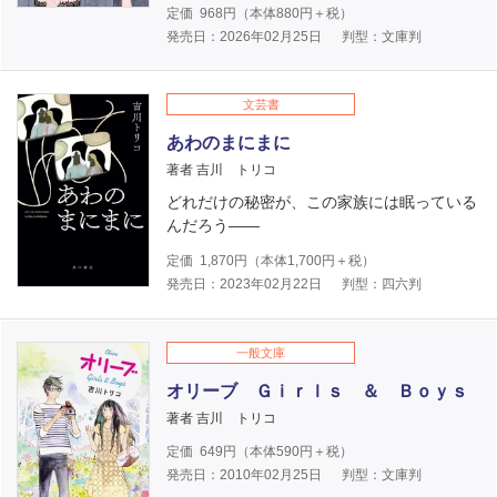
定価
968
円（本体
880
円＋税）
発売日：2026年02月25日
判型：文庫判
文芸書
あわのまにまに
著者 吉川 トリコ
どれだけの秘密が、この家族には眠っている
んだろう――
定価
1,870
円（本体
1,700
円＋税）
発売日：2023年02月22日
判型：四六判
一般文庫
オリーブ Ｇｉｒｌｓ ＆ Ｂｏｙｓ
著者 吉川 トリコ
定価
649
円（本体
590
円＋税）
発売日：2010年02月25日
判型：文庫判