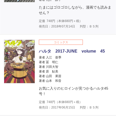
たまにはゴロゴロしながら、漫画でも読みま
せん？
定価
748
円（本体
680
円＋税）
発売日：2018年07月14日
判型：Ｂ５判
コミックス
ハルタ 2017-JUNE volume 45
著者 入江 亜季
著者 冨 明仁
著者 川田大智
著者 原 鮎美
著者 山田 果苗
著者 山本 和音
お気に入りのヒロインが見つかるハルタ45
号！
定価
748
円（本体
680
円＋税）
発売日：2017年06月15日
判型：Ｂ５判