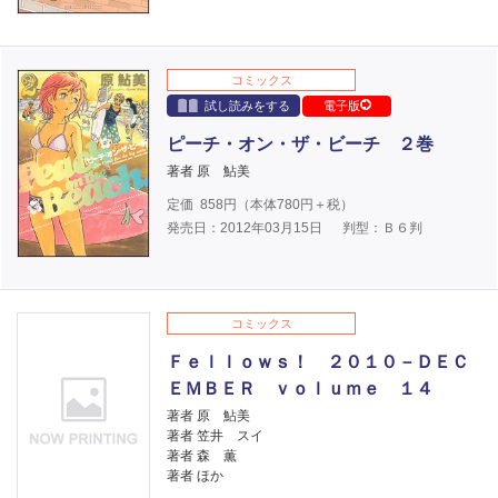
コミックス
試し読みをする
電子版
ピーチ・オン・ザ・ビーチ ２巻
著者 原 鮎美
定価
858
円（本体
780
円＋税）
発売日：2012年03月15日
判型：Ｂ６判
コミックス
Ｆｅｌｌｏｗｓ！ ２０１０－ＤＥＣ
ＥＭＢＥＲ ｖｏｌｕｍｅ １４
著者 原 鮎美
著者 笠井 スイ
著者 森 薫
著者 ほか