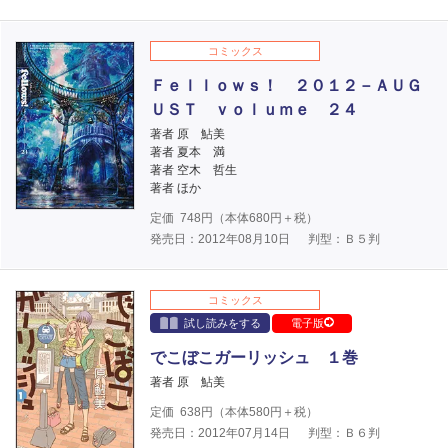
コミックス
Ｆｅｌｌｏｗｓ！ ２０１２－ＡＵＧ
ＵＳＴ ｖｏｌｕｍｅ ２４
著者 原 鮎美
著者 夏本 満
著者 空木 哲生
著者 ほか
定価
748
円（本体
680
円＋税）
発売日：2012年08月10日
判型：Ｂ５判
コミックス
試し読みをする
電子版
でこぼこガーリッシュ １巻
著者 原 鮎美
定価
638
円（本体
580
円＋税）
発売日：2012年07月14日
判型：Ｂ６判