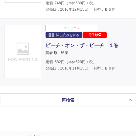
定価
748
円（本体
680
円＋税）
発売日：2010年12月15日
判型：Ｂ５判
コミックス
試し読みをする
電子版
ピーチ・オン・ザ・ビーチ １巻
著者 原 鮎美
定価
682
円（本体
620
円＋税）
発売日：2010年11月15日
判型：Ｂ６判
再検索