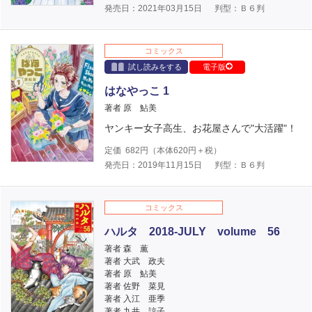
発売日：2021年03月15日
判型：Ｂ６判
コミックス
試し読みをする
電子版
はなやっこ 1
著者 原 鮎美
ヤンキー女子高生、お花屋さんで"大活躍"！
定価
682
円（本体
620
円＋税）
発売日：2019年11月15日
判型：Ｂ６判
コミックス
ハルタ 2018-JULY volume 56
著者 森 薫
著者 大武 政夫
著者 原 鮎美
著者 佐野 菜見
著者 入江 亜季
著者 九井 諒子