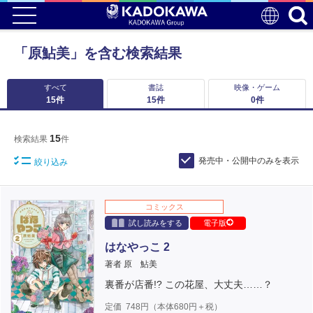
「原鮎美」を含む検索結果
すべて
書誌
映像・ゲーム
15
件
15
件
0
件
15
検索結果
件
発売中・公開中のみを表示
絞り込み
コミックス
試し読みをする
電子版
はなやっこ 2
著者 原 鮎美
裏番が店番!? この花屋、大丈夫……？
定価
748
円（本体
680
円＋税）