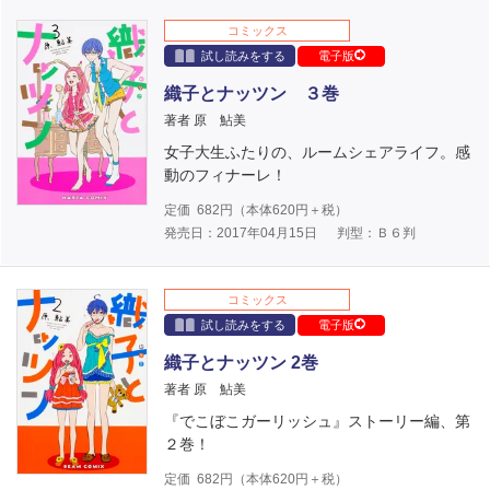
コミックス
試し読みをする
電子版
織子とナッツン ３巻
著者 原 鮎美
女子大生ふたりの、ルームシェアライフ。感
動のフィナーレ！
定価
682
円（本体
620
円＋税）
発売日：2017年04月15日
判型：Ｂ６判
コミックス
試し読みをする
電子版
織子とナッツン 2巻
著者 原 鮎美
『でこぼこガーリッシュ』ストーリー編、第
２巻！
定価
682
円（本体
620
円＋税）