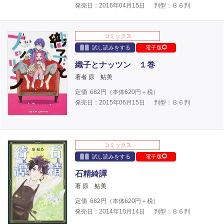
発売日：2016年04月15日
判型：Ｂ６判
コミックス
試し読みをする
電子版
織子とナッツン １巻
著者 原 鮎美
定価
682
円（本体
620
円＋税）
発売日：2015年06月15日
判型：Ｂ６判
コミックス
試し読みをする
電子版
石精綺譚
著 原 鮎美
定価
682
円（本体
620
円＋税）
発売日：2014年10月14日
判型：Ｂ６判