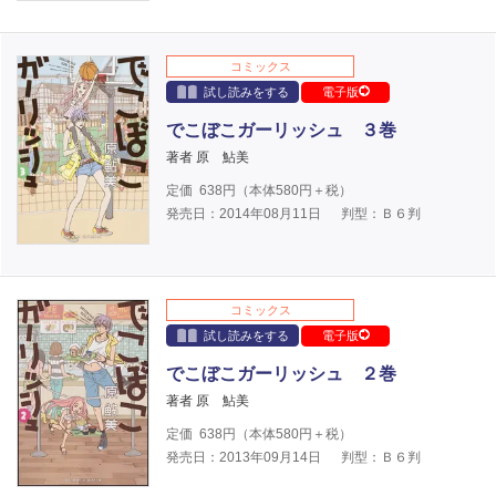
コミックス
試し読みをする
電子版
でこぼこガーリッシュ ３巻
著者 原 鮎美
定価
638
円（本体
580
円＋税）
発売日：2014年08月11日
判型：Ｂ６判
コミックス
試し読みをする
電子版
でこぼこガーリッシュ ２巻
著者 原 鮎美
定価
638
円（本体
580
円＋税）
発売日：2013年09月14日
判型：Ｂ６判