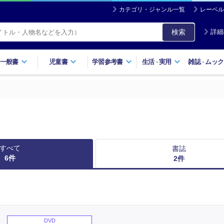
カテゴリ・ジャンル一覧
レーベル
検索
詳細
一般書
児童書
学習参考書
生活
実用
雑誌
ムック
・
・
すべて
書誌
6
件
2
件
DVD