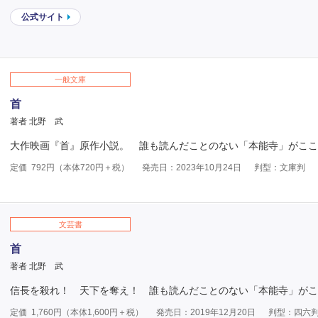
公式サイト
一般文庫
首
著者 北野 武
大作映画『首』原作小説。 誰も読んだことのない「本能寺」がここ
定価
792
円（本体
720
円＋税）
発売日：2023年10月24日
判型：文庫判
文芸書
首
著者 北野 武
信長を殺れ！ 天下を奪え！ 誰も読んだことのない「本能寺」がこ
定価
1,760
円（本体
1,600
円＋税）
発売日：2019年12月20日
判型：四六