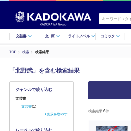
文芸書
文庫
ライトノベル
コミック
TOP
検索
検索結果
「北野武」を含む検索結果
ジャンルで絞り込む
文芸書
文芸書
(1)
6
検索結果
件
+表示を増やす
レーベルで絞り込む