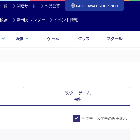
一覧
関連サイト
作品公募
KADOKAWA GROUP INFO
検索
新刊カレンダー
イベント情報
映像
ゲーム
グッズ
スクール
映像・ゲーム
4
件
発売中・公開中のみを表示