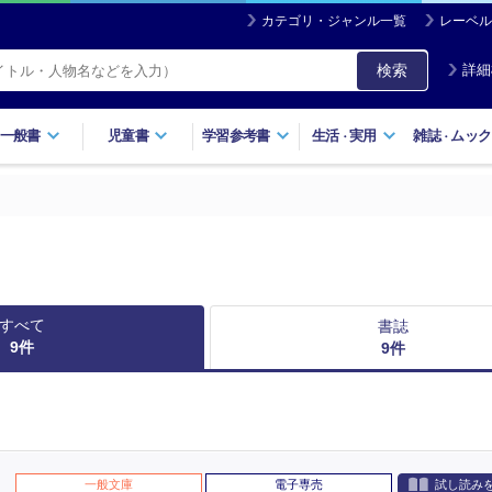
カテゴリ・ジャンル一覧
レーベル
検索
詳細
一般書
児童書
学習参考書
生活
実用
雑誌
ムック
・
・
すべて
書誌
9
件
9
件
一般文庫
電子専売
試し読み