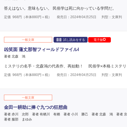
答えはない。意味もない。 民俗学は死に向かっている学問だ。
定価
968
円（本体
880
円＋税）
発売日：2024年04月25日
判型：文庫判
一般文庫
試し読みをする
電子版
凶笑面 蓮丈那智フィールドファイルI
著者 北森 鴻
ミステリの名手・北森鴻の代表作、再始動！ 民俗学×本格ミステリ
定価
968
円（本体
880
円＋税）
発売日：2024年04月25日
判型：文庫判
一般文庫
金田一耕助に捧ぐ九つの狂想曲
著者 赤川 次郎
著者 有栖川 有栖
著者 小川 勝己
著者 北森 鴻
著者 
著者 服部 まゆみ