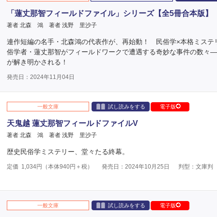
「蓮丈那智フィールドファイル」シリーズ【全5冊合本版】
著者 北森 鴻
著者 浅野 里沙子
連作短編の名手・北森鴻の代表作が、再始動！ 民俗学×本格ミステ
俗学者・蓮丈那智がフィールドワークで遭遇する奇妙な事件の数々
が解き明かされる！
発売日：2024年11月04日
一般文庫
試し読みをする
電子版
天鬼越 蓮丈那智フィールドファイルV
著者 北森 鴻
著者 浅野 里沙子
歴史民俗学ミステリー、堂々たる終幕。
定価
1,034
円（本体
940
円＋税）
発売日：2024年10月25日
判型：文庫判
一般文庫
試し読みをする
電子版