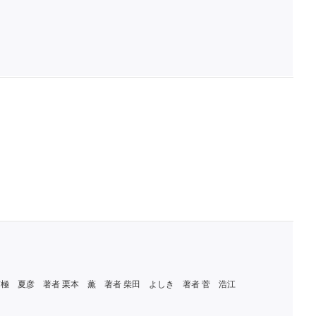
京極 夏彦
著者 栗本 薫
著者 柴田 よしき
著者 菅 浩江