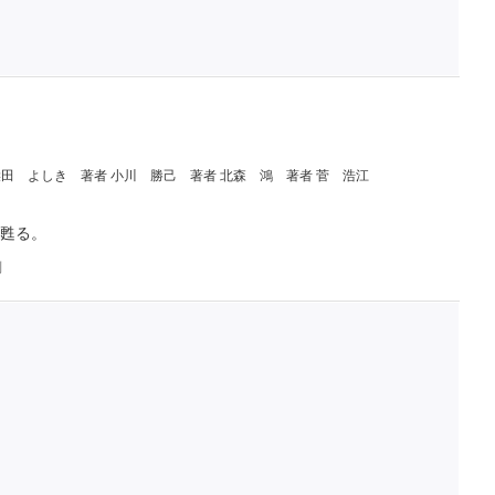
柴田 よしき
著者 小川 勝己
著者 北森 鴻
著者 菅 浩江
甦る。
判