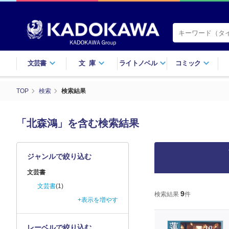
文芸書
文庫
ライトノベル
コミック
TOP
検索
検索結果
「北森鴻」を含む検索結果
ジャンルで絞り込む
文芸書
文芸書
(1)
9
検索結果
件
+表示を増やす
レーベルで絞り込む