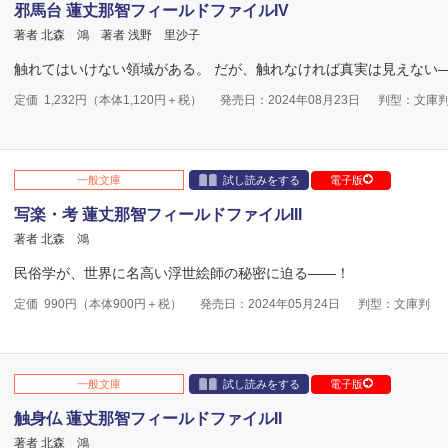
邪馬台 蓮丈那智フィールドファイルIV
著者 北森 鴻
著者 浅野 里沙子
触れてはいけない領域がある。 だが、触れなければ真実は見えない
定価
1,232
円（本体
1,120
円＋税）
発売日：2024年08月23日
判型：文庫
一般文庫
試し読みをする
電子版
写楽・考 蓮丈那智フィールドファイルIII
著者 北森 鴻
民俗学が、世界に名高い浮世絵師の秘密に迫る――！
定価
990
円（本体
900
円＋税）
発売日：2024年05月24日
判型：文庫判
一般文庫
試し読みをする
電子版
触身仏 蓮丈那智フィールドファイルII
著者 北森 鴻