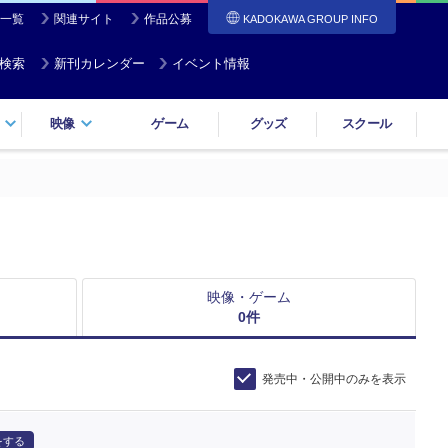
一覧
関連サイト
作品公募
KADOKAWA GROUP INFO
検索
新刊カレンダー
イベント情報
映像
ゲーム
グッズ
スクール
映像・ゲーム
0
件
発売中・公開中のみを表示
をする