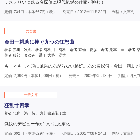
ミステリ史に残る名探偵に現代気鋭の作家が挑む！
定価
734
円（本体
667
円＋税）
発売日：2012年11月22日
判型：文庫判
文芸書
金田一耕助に捧ぐ九つの狂想曲
著者 赤川 次郎
著者 有栖川 有栖
著者 京極 夏彦
著者 栗本 薫
著者 
著者 服部 まゆみ
装丁 大路 浩実
もじゃもじゃ頭に風采のあがらない格好。あの名探偵・金田一耕助が
定価
2,090
円（本体
1,900
円＋税）
発売日：2002年05月30日
判型：四六
一般文庫
狂乱廿四孝
著者 北森 鴻
装丁 角川書店装丁室
気鋭のデビュー作がついに文庫化
定価
692
円（本体
629
円＋税）
発売日：2001年08月24日
判型：文庫判