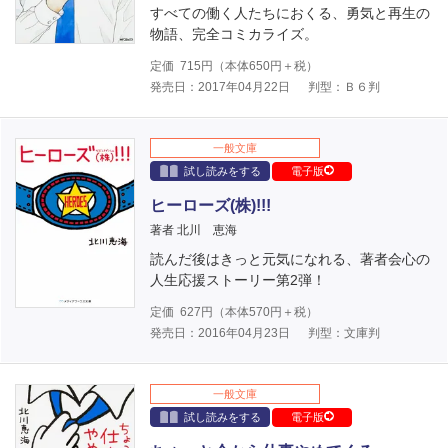
すべての働く人たちにおくる、勇気と再生の
物語、完全コミカライズ。
定価
715
円（本体
650
円＋税）
発売日：2017年04月22日
判型：Ｂ６判
一般文庫
試し読みをする
電子版
ヒーローズ(株)!!!
著者 北川 恵海
読んだ後はきっと元気になれる、著者会心の
人生応援ストーリー第2弾！
定価
627
円（本体
570
円＋税）
発売日：2016年04月23日
判型：文庫判
一般文庫
試し読みをする
電子版