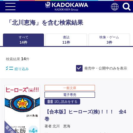
「北川恵海」を含む検索結果
すべて
書誌
映像・ゲーム
14
件
11
件
3
件
14
検索結果
件
発売中・公開中のみを表示
絞り込み
一般文庫
電子専売
試し読みをする
【合本版】ヒーローズ(株)！！！ 全4
巻
電子版
著者 北川 恵海