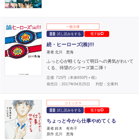
一般文庫
試し読みをする
電子版
続・ヒーローズ(株)!!!
著者 北川 恵海
ふっと心が軽くなって明日への勇気がわいて
くる、待望のシリーズ第二弾！
定価
715
円（本体
650
円＋税）
発売日：2017年04月25日
判型：文庫判
コミックス
試し読みをする
電子版
ちょっと今から仕事やめてくる
著者 鈴木 有布子
原作 北川 恵海