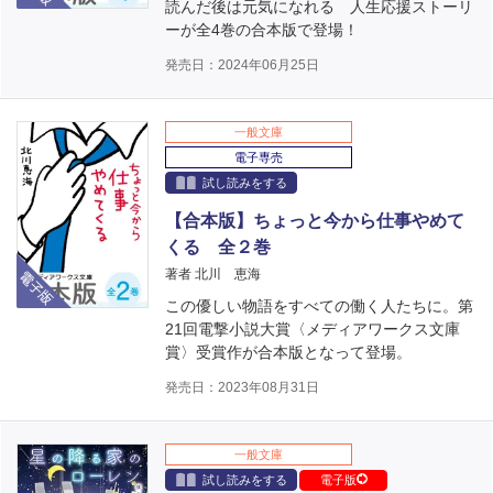
読んだ後は元気になれる 人生応援ストーリ
ーが全4巻の合本版で登場！
発売日：2024年06月25日
一般文庫
電子専売
試し読みをする
【合本版】ちょっと今から仕事やめて
くる 全２巻
電子版
著者 北川 恵海
この優しい物語をすべての働く人たちに。第
21回電撃小説大賞〈メディアワークス文庫
賞〉受賞作が合本版となって登場。
発売日：2023年08月31日
一般文庫
試し読みをする
電子版