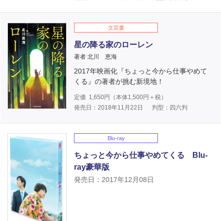
文芸書
星の降る家のローレン
著者 北川 恵海
2017年映画化『ちょっと今から仕事やめて
くる』の著者が挑む新境地！
定価
1,650
円（本体
1,500
円＋税）
発売日：2018年11月22日
判型：四六判
Blu-ray
ちょっと今から仕事やめてくる Blu-
ray豪華版
発売日：2017年12月08日