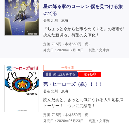
星の降る家のローレン 僕を見つける旅
にでる
著者 北川 恵海
『ちょっと今から仕事やめてくる』の著者が
挑んだ新境地、待望の文庫化！
定価
715
円（本体
650
円＋税）
発売日：2020年07月18日
判型：文庫判
一般文庫
試し読みをする
電子版
完・ヒーローズ（株）！！！
著者 北川 恵海
読んだあと、きっと元気になれる人生応援ス
トーリー！ ついに完結巻！
定価
715
円（本体
650
円＋税）
発売日：2020年05月23日
判型：文庫判