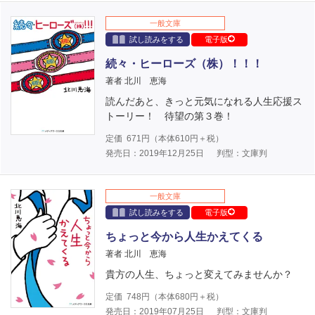
一般文庫
試し読みをする
電子版
続々・ヒーローズ（株）！！！
著者 北川 恵海
読んだあと、きっと元気になれる人生応援ス
トーリー！ 待望の第３巻！
定価
671
円（本体
610
円＋税）
発売日：2019年12月25日
判型：文庫判
一般文庫
試し読みをする
電子版
ちょっと今から人生かえてくる
著者 北川 恵海
貴方の人生、ちょっと変えてみませんか？
定価
748
円（本体
680
円＋税）
発売日：2019年07月25日
判型：文庫判