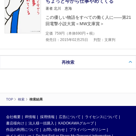
ちょっと今から仕事やめてくる
著者 北川 恵海
この優しい物語をすべての働く人に――第21
回電撃小説大賞＜MW文庫賞＞
定価
759
円（本体
690
円＋税）
発売日：2015年02月25日
判型：文庫判
再検索
TOP
検索
検索結果
会社概要
IR情報
採用情報
広告について
ライセンスについて
書店様向け
法人様一括購入
KADOKAWAグループ
作品の利用について
お問い合わせ
プライバシーポリシー