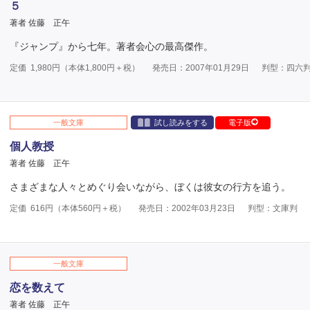
５
著者 佐藤 正午
『ジャンプ』から七年。著者会心の最高傑作。
定価
1,980
円（本体
1,800
円＋税）
発売日：2007年01月29日
判型：四六
一般文庫
試し読みをする
電子版
個人教授
著者 佐藤 正午
さまざまな人々とめぐり会いながら、ぼくは彼女の行方を追う。
定価
616
円（本体
560
円＋税）
発売日：2002年03月23日
判型：文庫判
一般文庫
恋を数えて
著者 佐藤 正午