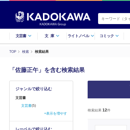
文芸書
文庫
ライトノベル
コミック
TOP
検索
検索結果
「佐藤正午」を含む検索結果
ジャンルで絞り込む
文芸書
文芸書
(5)
12
検索結果
件
+表示を増やす
レーベルで絞り込む