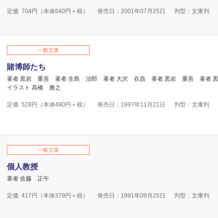
定価
704
円（本体
640
円＋税）
発売日：2001年07月25日
判型：文庫判
一般文庫
賭博師たち
著者 黒岩 重吾
著者 生島 治郎
著者 大沢 在昌
著者 黒岩 重吾
著者 
イラスト 高橋 雅之
定価
528
円（本体
480
円＋税）
発売日：1997年11月21日
判型：文庫判
一般文庫
個人教授
著者 佐藤 正午
定価
417
円（本体
379
円＋税）
発売日：1991年09月25日
判型：文庫判