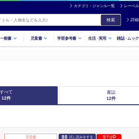
カテゴリ・ジャンル一覧
レーベル
検索
詳細
一般書
児童書
学習参考書
生活
実用
雑誌
ムック
・
・
すべて
書誌
12
件
12
件
文芸書
試し読みをする
電子版