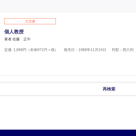
文芸書
個人教授
著者 佐藤 正午
定価
1,068
円（本体
971
円＋税）
発売日：1988年11月24日
判型：四六判
再検索