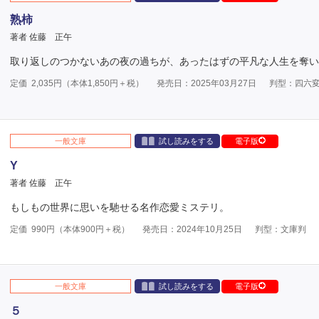
熟柿
著者 佐藤 正午
取り返しのつかないあの夜の過ちが、あったはずの平凡な人生を奪い
定価
2,035
円（本体
1,850
円＋税）
発売日：2025年03月27日
判型：四六
一般文庫
試し読みをする
電子版
Y
著者 佐藤 正午
もしもの世界に思いを馳せる名作恋愛ミステリ。
定価
990
円（本体
900
円＋税）
発売日：2024年10月25日
判型：文庫判
一般文庫
試し読みをする
電子版
５