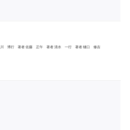
黒川 博行
著者 佐藤 正午
著者 清水 一行
著者 樋口 修吉