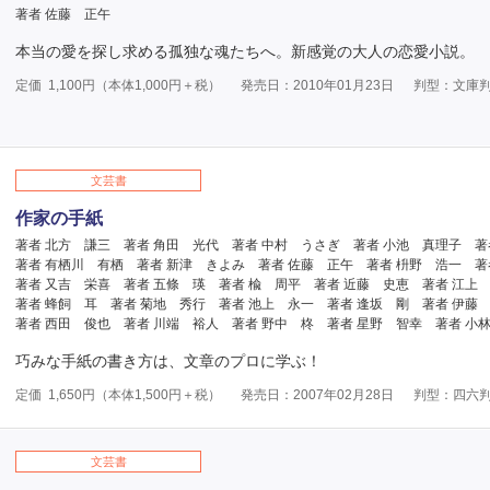
著者 佐藤 正午
本当の愛を探し求める孤独な魂たちへ。新感覚の大人の恋愛小説。
定価
1,100
円（本体
1,000
円＋税）
発売日：2010年01月23日
判型：文庫
文芸書
作家の手紙
著者 北方 謙三
著者 角田 光代
著者 中村 うさぎ
著者 小池 真理子
著
著者 有栖川 有栖
著者 新津 きよみ
著者 佐藤 正午
著者 枡野 浩一
著
著者 又吉 栄喜
著者 五條 瑛
著者 楡 周平
著者 近藤 史恵
著者 江上
著者 蜂飼 耳
著者 菊地 秀行
著者 池上 永一
著者 逢坂 剛
著者 伊藤
著者 西田 俊也
著者 川端 裕人
著者 野中 柊
著者 星野 智幸
著者 小
巧みな手紙の書き方は、文章のプロに学ぶ！
定価
1,650
円（本体
1,500
円＋税）
発売日：2007年02月28日
判型：四六
文芸書