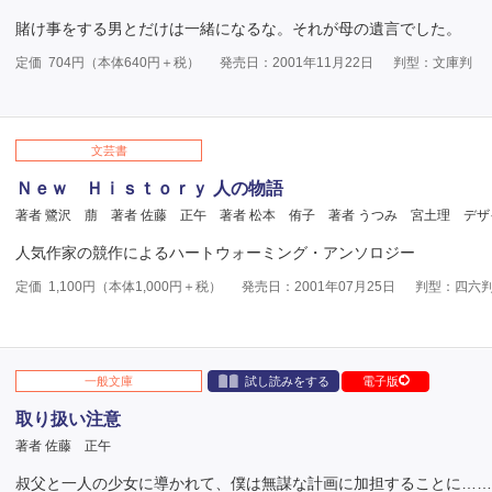
賭け事をする男とだけは一緒になるな。それが母の遺言でした。
定価
704
円（本体
640
円＋税）
発売日：2001年11月22日
判型：文庫判
文芸書
Ｎｅｗ Ｈｉｓｔｏｒｙ 人の物語
著者 鷺沢 萠
著者 佐藤 正午
著者 松本 侑子
著者 うつみ 宮土理
デザ
人気作家の競作によるハートウォーミング・アンソロジー
定価
1,100
円（本体
1,000
円＋税）
発売日：2001年07月25日
判型：四六
一般文庫
試し読みをする
電子版
取り扱い注意
著者 佐藤 正午
叔父と一人の少女に導かれて、僕は無謀な計画に加担することに……