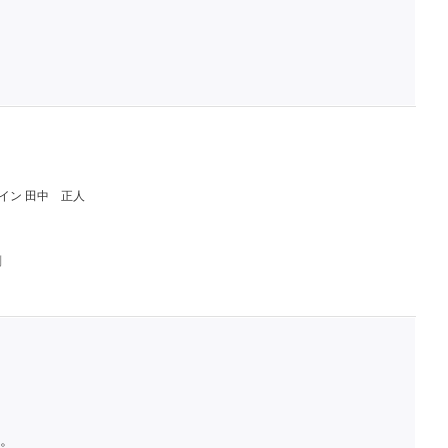
イン 田中 正人
判
。