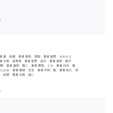
判
者 森 絵都
著者 奥田 英朗
著者 姫野 カオルコ
者 大島 真寿美
著者 歌野 晶午
著者 酒井 順子
 剛
著者 盛田 隆二
著者 豊島 ミホ
著者 日向 蓬
 たかみ
著者 素樹 文生
著者 中村 航
著者 松久 淳
林 紀晴
著者 古処 誠二
判