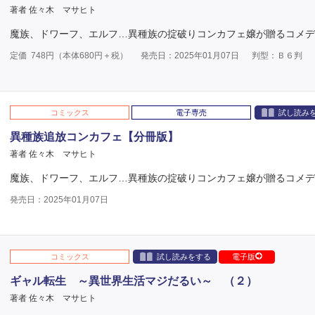
著者 佐々木 マサヒト
魔族、ドワーフ、エルフ…異種族の掟破りコンカフェ嬢が贈るコメデ
定価
748
円（本体
680
円＋税）
発売日：2025年01月07日
判型：Ｂ６判
コミックス
電子専売
試し読み
異種族追放コンカフェ【分冊版】
著者 佐々木 マサヒト
魔族、ドワーフ、エルフ…異種族の掟破りコンカフェ嬢が贈るコメデ
発売日：2025年01月07日
コミックス
試し読みをする
電子版
ギャル転生 ～異世界生活マジだるい～ （２）
著者 佐々木 マサヒト