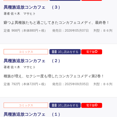
異種族追放コンカフェ （３）
著者 佐々木 マサヒト
癖つよ異種族たちと過ごしてきたコンカフェコメディ、最終巻！
定価
968
円（本体
880
円＋税）
発売日：2026年05月07日
判型：Ｂ６判
コミックス
試し読みをする
電子版
異種族追放コンカフェ （２）
著者 佐々木 マサヒト
種族が増え、セクシー度も増したコンカフェコメディ第2巻！
定価
792
円（本体
720
円＋税）
発売日：2025年09月05日
判型：Ｂ６判
コミックス
試し読みをする
電子版
異種族追放コンカフェ （１）