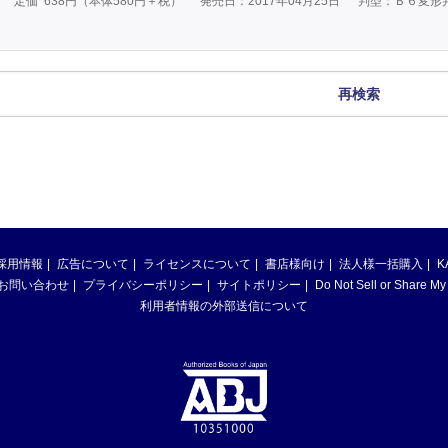
定価
638
円（本体
580
円＋税）
発売日：2017年04月25日
判型：Ｂ６変形
再検索
採用情報
広告について
ライセンスについて
書店様向け
法人様一括購入
K
お問い合わせ
プライバシーポリシー
サイトポリシー
Do Not Sell or Share My
利用者情報の外部送信について