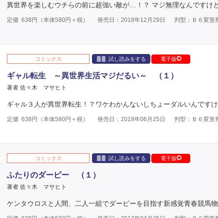
異世界を楽しむウチらの前に超強い敵が…！？ マジ無理なんですけ
定価
638
円（本体
580
円＋税）
発売日：2018年12月29日
判型：Ｂ６変形
コミックス
試し読みをする
電子版
ギャル転生 ～異世界生活マジだるい～ （１）
著者 佐々木 マサヒト
ギャル３人が異世界転生！？ワケわかんないしちょーダルいんですけ
定価
638
円（本体
580
円＋税）
発売日：2018年06月25日
判型：Ｂ６変形
コミックス
試し読みをする
電子版
ふたりのダービー （１）
著者 佐々木 マサヒト
ケンタウロスと人間、二人一組でダービーを目指す新感覚青春競馬物