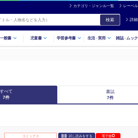
カテゴリ・ジャンル一覧
レーベル
検索
詳細
一般書
児童書
学習参考書
生活
実用
雑誌
ムック
・
・
すべて
書誌
7
件
7
件
コミックス
試し読みをする
電子版