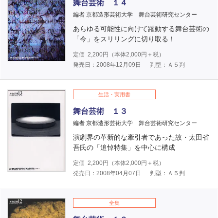
舞台芸術 １４
編者 京都造形芸術大学 舞台芸術研究センター
あらゆる可能性に向けて躍動する舞台芸術の
「今」をスリリングに切り取る！
定価
2,200
円（本体
2,000
円＋税）
発売日：2008年12月09日
判型：Ａ５判
生活・実用書
舞台芸術 １３
編者 京都造形芸術大学 舞台芸術研究センター
演劇界の革新的な牽引者であった故・太田省
吾氏の「追悼特集」を中心に構成
定価
2,200
円（本体
2,000
円＋税）
発売日：2008年04月07日
判型：Ａ５判
全集