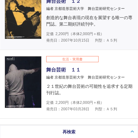
舞台芸術 １２
編者 京都造形芸術大学 舞台芸術研究センター
創造的な舞台表現の現在を展望する唯一の専
門誌。第二期好評続刊中。
定価
2,200
円（本体
2,000
円＋税）
発売日：2007年10月15日
判型：Ａ５判
生活・実用書
舞台芸術 １１
編者 京都造形芸術大学 舞台芸術研究センター
２１世紀の舞台芸術の可能性を追求する定期
刊行誌。
定価
2,200
円（本体
2,000
円＋税）
発売日：2007年03月28日
判型：Ａ５判
再検索