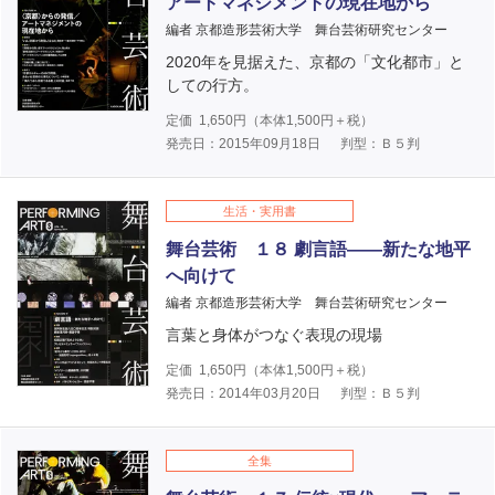
アートマネジメントの現在地から
編者 京都造形芸術大学 舞台芸術研究センター
2020年を見据えた、京都の「文化都市」と
しての行方。
定価
1,650
円（本体
1,500
円＋税）
発売日：2015年09月18日
判型：Ｂ５判
生活・実用書
舞台芸術 １８ 劇言語――新たな地平
へ向けて
編者 京都造形芸術大学 舞台芸術研究センター
言葉と身体がつなぐ表現の現場
定価
1,650
円（本体
1,500
円＋税）
発売日：2014年03月20日
判型：Ｂ５判
全集