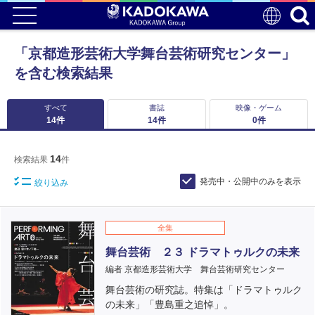
「京都造形芸術大学舞台芸術研究センター」
を含む検索結果
すべて
書誌
映像・ゲーム
14
件
14
件
0
件
14
検索結果
件
発売中・公開中のみを表示
絞り込み
全集
舞台芸術 ２３ ドラマトゥルクの未来
編者 京都造形芸術大学 舞台芸術研究センター
舞台芸術の研究誌。特集は「ドラマトゥルク
の未来」「豊島重之追悼」。