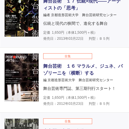
舞台芸術 １７ 伝統×現代――アーテ
ィストの「思考」
編者 京都造形芸術大学 舞台芸術研究センター
伝統と現代の狭間で、進化する舞台
定価
1,650
円（本体
1,500
円＋税）
発売日：2013年03月22日
判型：Ｂ５判
全集
舞台芸術 １６ マラルメ、ジュネ、パ
ゾリーニを〈横断〉する
編 京都造形芸術大学 舞台芸術研究センター
舞台芸術専門誌、第三期刊行スタート！
定価
1,650
円（本体
1,500
円＋税）
発売日：2012年03月23日
判型：Ｂ５判
全集