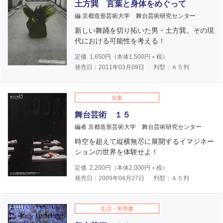
土方巽 言葉と身体をめぐって
編 京都造形芸術大学 舞台芸術研究センター
新しい舞踊を切り拓いた男・土方巽。その現
代における可能性を考える！
定価
1,650
円（本体
1,500
円＋税）
発売日：2011年03月09日
判型：Ａ５判
全集
舞台芸術 １５
編者 京都造形芸術大学 舞台芸術研究センター
時空を超えて縦横無尽に展開するイマジネー
ションの世界を体験せよ！
定価
2,200
円（本体
2,000
円＋税）
発売日：2009年04月27日
判型：Ａ５判
生活・実用書