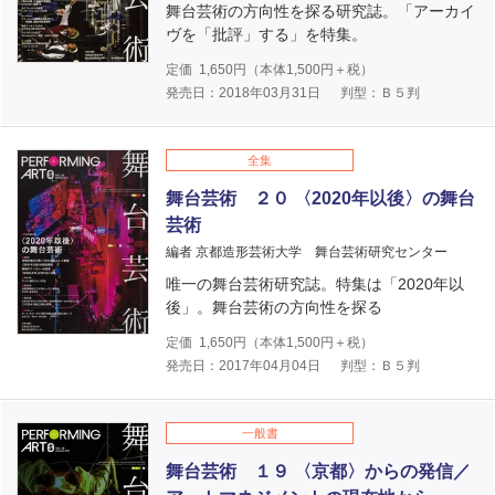
舞台芸術の方向性を探る研究誌。「アーカイ
ヴを「批評」する」を特集。
定価
1,650
円（本体
1,500
円＋税）
発売日：2018年03月31日
判型：Ｂ５判
全集
舞台芸術 ２０ 〈2020年以後〉の舞台
芸術
編者 京都造形芸術大学 舞台芸術研究センター
唯一の舞台芸術研究誌。特集は「2020年以
後」。舞台芸術の方向性を探る
定価
1,650
円（本体
1,500
円＋税）
発売日：2017年04月04日
判型：Ｂ５判
一般書
舞台芸術 １９ 〈京都〉からの発信／