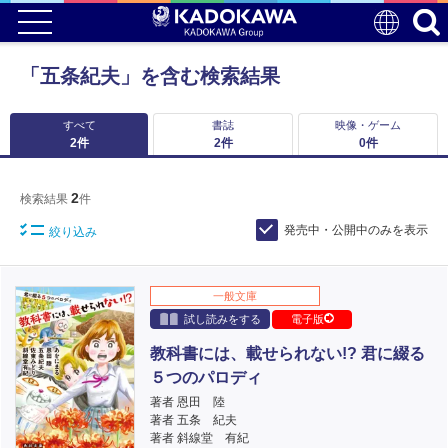
「五条紀夫」を含む検索結果
すべて
書誌
映像・ゲーム
2
件
2
件
0
件
2
検索結果
件
発売中・公開中のみを表示
絞り込み
一般文庫
試し読みをする
電子版
教科書には、載せられない!? 君に綴る
５つのパロディ
著者 恩田 陸
著者 五条 紀夫
著者 斜線堂 有紀