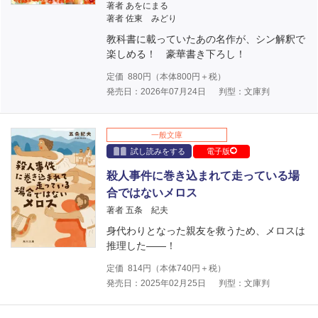
著者 あをにまる
著者 佐東 みどり
教科書に載っていたあの名作が、シン解釈で
楽しめる！ 豪華書き下ろし！
定価
880
円（本体
800
円＋税）
発売日：2026年07月24日
判型：文庫判
一般文庫
試し読みをする
電子版
殺人事件に巻き込まれて走っている場
合ではないメロス
著者 五条 紀夫
身代わりとなった親友を救うため、メロスは
推理した――！
定価
814
円（本体
740
円＋税）
発売日：2025年02月25日
判型：文庫判