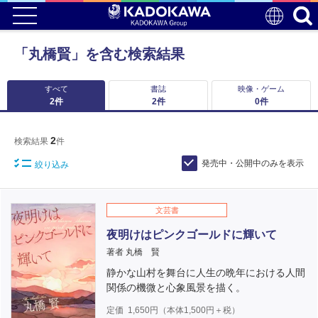
「丸橋賢」を含む検索結果
すべて
書誌
映像・ゲーム
2
件
2
件
0
件
2
検索結果
件
発売中・公開中のみを表示
絞り込み
文芸書
夜明けはピンクゴールドに輝いて
著者 丸橋 賢
静かな山村を舞台に人生の晩年における人間
関係の機微と心象風景を描く。
定価
1,650
円（本体
1,500
円＋税）