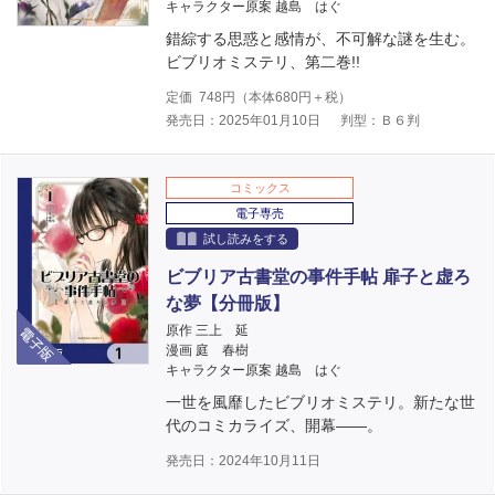
キャラクター原案 越島 はぐ
錯綜する思惑と感情が、不可解な謎を生む。
ビブリオミステリ、第二巻!!
定価
748
円（本体
680
円＋税）
発売日：2025年01月10日
判型：Ｂ６判
コミックス
電子専売
試し読みをする
ビブリア古書堂の事件手帖 扉子と虚ろ
な夢【分冊版】
電子版
原作 三上 延
漫画 庭 春樹
キャラクター原案 越島 はぐ
一世を風靡したビブリオミステリ。新たな世
代のコミカライズ、開幕――。
発売日：2024年10月11日