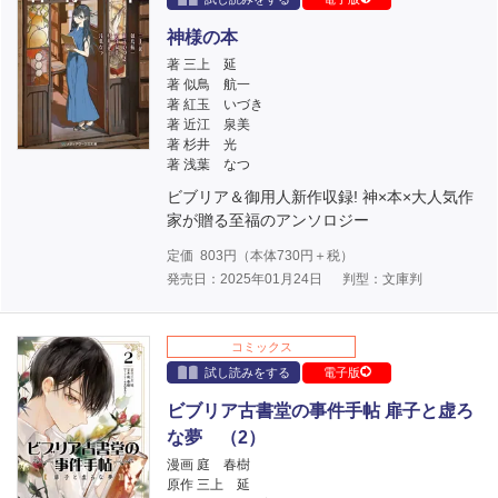
神様の本
著 三上 延
著 似鳥 航一
著 紅玉 いづき
著 近江 泉美
著 杉井 光
著 浅葉 なつ
ビブリア＆御用人新作収録! 神×本×大人気作
家が贈る至福のアンソロジー
定価
803
円（本体
730
円＋税）
発売日：2025年01月24日
判型：文庫判
コミックス
試し読みをする
電子版
ビブリア古書堂の事件手帖 扉子と虚ろ
な夢 （2）
漫画 庭 春樹
原作 三上 延