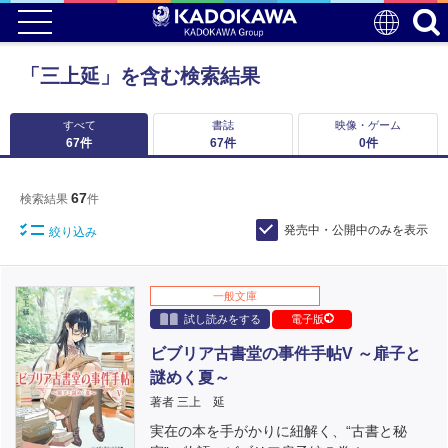
「三上延」を含む検索結果
すべて
書誌
映像・ゲーム
67
件
67
件
0
件
67
検索結果
件
発売中・公開中のみを表示
絞り込み
一般文庫
試し読みをする
電子版
ビブリア古書堂の事件手帖V ～扉子と
謎めく夏～
著者 三上 延
実在の本を手がかりに紐解く、“古書と秘