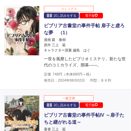
コミックス
試し読みをする
電子版
ビブリア古書堂の事件手帖 扉子と虚ろ
な夢 （1）
漫画 庭 春樹
原作 三上 延
キャラクター原案 越島 はぐ
一世を風靡したビブリオミステリ。新たな世
代のコミカライズ、開幕――。
定価
748
円（本体
680
円＋税）
発売日：2024年08月02日
判型：Ｂ６判
一般文庫
試し読みをする
電子版
ビブリア古書堂の事件手帖IV ～扉子た
ちと継がれる道～
著者 三上 延