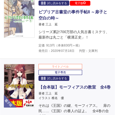
試し読みをする
電子版
ビブリア古書堂の事件手帖II ～扉子と
空白の時～
著者 三上 延
シリーズ累計700万部の人気古書ミステリ、
最新作は丸ごと「横溝正史」！
定価
913
円（本体
830
円＋税）
発売日：2020年07月18日
判型：文庫判
ライトノベル
電子専売
試し読みをする
【合本版】モーフィアスの教室 全4巻
著者 三上 延
電子版
イラスト 椎名 優
それは《王国》の鍵、モーフィアス。 扉の
民……《王国》の番人の証よ。 全4巻の合