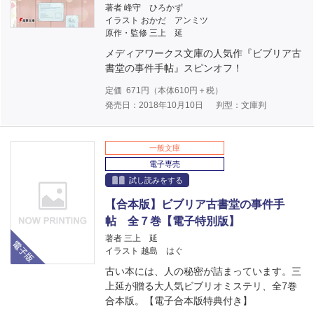
著者 峰守 ひろかず
イラスト おかだ アンミツ
原作・監修 三上 延
メディアワークス文庫の人気作『ビブリア古
書堂の事件手帖』スピンオフ！
定価
671
円（本体
610
円＋税）
発売日：2018年10月10日
判型：文庫判
一般文庫
電子専売
試し読みをする
【合本版】ビブリア古書堂の事件手
帖 全７巻【電子特別版】
電子版
著者 三上 延
イラスト 越島 はぐ
古い本には、人の秘密が詰まっています。三
上延が贈る大人気ビブリオミステリ、全7巻
合本版。【電子合本版特典付き】