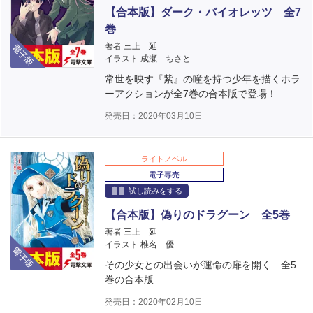
【合本版】ダーク・バイオレッツ 全7
巻
電子版
著者 三上 延
イラスト 成瀬 ちさと
常世を映す『紫』の瞳を持つ少年を描くホラ
ーアクションが全7巻の合本版で登場！
発売日：2020年03月10日
ライトノベル
電子専売
試し読みをする
【合本版】偽りのドラグーン 全5巻
著者 三上 延
電子版
イラスト 椎名 優
その少女との出会いが運命の扉を開く 全5
巻の合本版
発売日：2020年02月10日