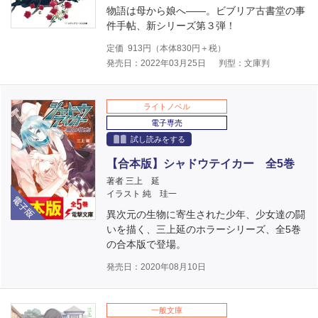
物語は母から娘へ――。ビブリア古書堂の事
件手帖、新シリーズ第３弾！
定価
913
円（本体
830
円＋税）
発売日：2022年03月25日
判型：文庫判
ライトノベル
電子専売
試し読みをする
【合本版】シャドウテイカー 全5巻
著者 三上 延
電子版
イラスト 純 珪一
異次元の生物に寄生された少年、少女達の闘
いを描く、三上延のホラーシリーズ、全5巻
の合本版で登場。
発売日：2020年08月10日
一般文庫