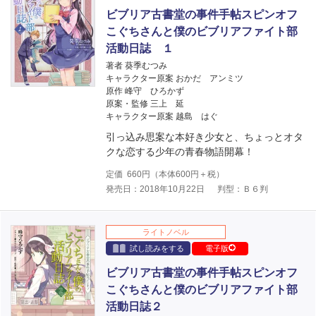
ビブリア古書堂の事件手帖スピンオフ
こぐちさんと僕のビブリアファイト部
活動日誌 １
著者 葵季むつみ
キャラクター原案 おかだ アンミツ
原作 峰守 ひろかず
原案・監修 三上 延
キャラクター原案 越島 はぐ
引っ込み思案な本好き少女と、ちょっとオタ
クな恋する少年の青春物語開幕！
定価
660
円（本体
600
円＋税）
発売日：2018年10月22日
判型：Ｂ６判
ライトノベル
試し読みをする
電子版
ビブリア古書堂の事件手帖スピンオフ
こぐちさんと僕のビブリアファイト部
活動日誌２