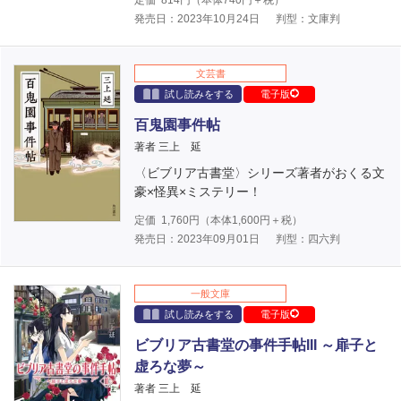
発売日：2023年10月24日
判型：文庫判
文芸書
試し読みをする
電子版
百鬼園事件帖
著者 三上 延
〈ビブリア古書堂〉シリーズ著者がおくる文
豪×怪異×ミステリー！
定価
1,760
円（本体
1,600
円＋税）
発売日：2023年09月01日
判型：四六判
一般文庫
試し読みをする
電子版
ビブリア古書堂の事件手帖III ～扉子と
虚ろな夢～
著者 三上 延