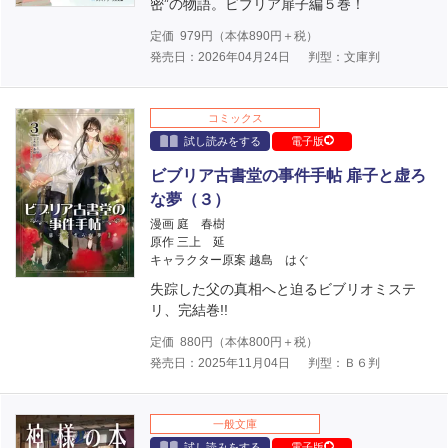
密”の物語。ビブリア扉子編５巻！
定価
979
円（本体
890
円＋税）
発売日：2026年04月24日
判型：文庫判
コミックス
試し読みをする
電子版
ビブリア古書堂の事件手帖 扉子と虚ろ
な夢（３）
漫画 庭 春樹
原作 三上 延
キャラクター原案 越島 はぐ
失踪した父の真相へと迫るビブリオミステ
リ、完結巻!!
定価
880
円（本体
800
円＋税）
発売日：2025年11月04日
判型：Ｂ６判
一般文庫
試し読みをする
電子版