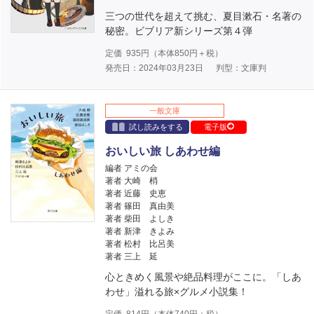
三つの世代を超えて挑む、夏目漱石・名著の
秘密。ビブリア新シリーズ第４弾
定価
935
円（本体
850
円＋税）
発売日：2024年03月23日
判型：文庫判
一般文庫
試し読みをする
電子版
おいしい旅 しあわせ編
編者 アミの会
著者 大崎 梢
著者 近藤 史恵
著者 篠田 真由美
著者 柴田 よしき
著者 新津 きよみ
著者 松村 比呂美
著者 三上 延
心ときめく風景や絶品料理がここに。「しあ
わせ」溢れる旅×グルメ小説集！
定価
814
円（本体
740
円＋税）