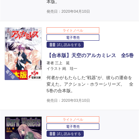
本版。
発売日：2020年04月10日
ライトノベル
電子専売
試し読みをする
【合本版】天空のアルカミレス 全5巻
著者 三上 延
電子版
イラスト 純 珪一
何者かがもたらした“戦器”が、彼らの運命を
変えた。アクション・ホラーシリーズ。 全
5巻の合本版。
発売日：2020年03月10日
ライトノベル
電子専売
試し読みをする