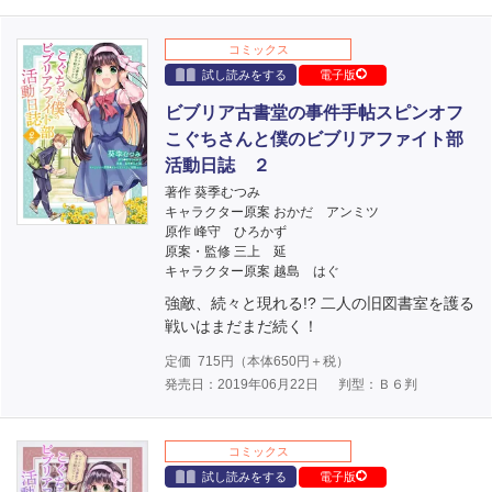
コミックス
試し読みをする
電子版
ビブリア古書堂の事件手帖スピンオフ
こぐちさんと僕のビブリアファイト部
活動日誌 ２
著作 葵季むつみ
キャラクター原案 おかだ アンミツ
原作 峰守 ひろかず
原案・監修 三上 延
キャラクター原案 越島 はぐ
強敵、続々と現れる!? 二人の旧図書室を護る
戦いはまだまだ続く！
定価
715
円（本体
650
円＋税）
発売日：2019年06月22日
判型：Ｂ６判
コミックス
試し読みをする
電子版