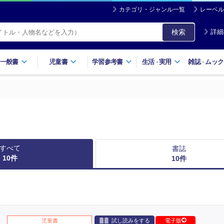
カテゴリ・ジャンル一覧
レーベル
検索
詳細
一般書
児童書
学習参考書
生活
実用
雑誌
ムック
・
・
すべて
書誌
10
件
10
件
児童書
試し読みをする
電子版