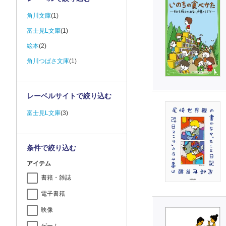
角川文庫
(1)
富士見L文庫
(1)
絵本
(2)
角川つばさ文庫
(1)
レーベルサイトで絞り込む
富士見L文庫
(3)
条件で絞り込む
アイテム
書籍・雑誌
電子書籍
映像
ゲーム