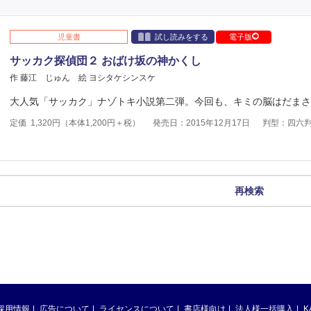
児童書
試し読みをする
電子版
サッカク探偵団２ おばけ坂の神かくし
作 藤江 じゅん
絵 ヨシタケシンスケ
大人気「サッカク」ナゾトキ小説第二弾。今回も、キミの脳はだまさ
定価
1,320
円（本体
1,200
円＋税）
発売日：2015年12月17日
判型：四六
再検索
採用情報
広告について
ライセンスについて
書店様向け
法人様一括購入
K