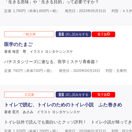
「生きる意味」や「生きる目的」って必要ですか？
定価
1,760
円（本体
1,600
円＋税）
発売日：2023年05月31日
判型：Ａ５
一般文庫
試し読みをする
電子版
医学のたまご
著者 海堂 尊
イラスト ヨシタケシンスケ
バチスタシリーズに連なる、医学ミステリ青春篇！
定価
792
円（本体
720
円＋税）
発売日：2020年04月24日
判型：文庫判
文芸書
試し読みをする
電子版
トイレで読む、トイレのためのトイレ小説 ふた巻きめ
著者 雹月 あさみ
イラスト ヨシタケシンスケ
トイレ以外で読んでも面白いとクッソ評判！ トイレ小説が帰ってき
定価
1,320
円（本体
1,200
円＋税）
発売日：2020年01月31日
判型：四六