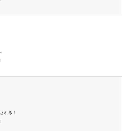
。
判
される！
判