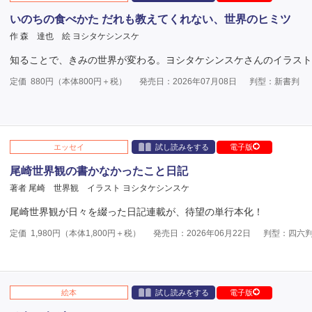
いのちの食べかた だれも教えてくれない、世界のヒミツ
作 森 達也
絵 ヨシタケシンスケ
知ることで、きみの世界が変わる。ヨシタケシンスケさんのイラスト
定価
880
円（本体
800
円＋税）
発売日：2026年07月08日
判型：新書判
エッセイ
試し読みをする
電子版
尾崎世界観の書かなかったこと日記
著者 尾崎 世界観
イラスト ヨシタケシンスケ
尾崎世界観が日々を綴った日記連載が、待望の単行本化！
定価
1,980
円（本体
1,800
円＋税）
発売日：2026年06月22日
判型：四六
絵本
試し読みをする
電子版