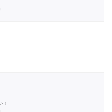
判
た！
判