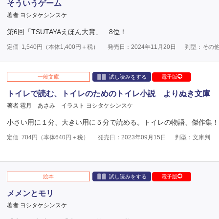
そういうゲーム
著者 ヨシタケシンスケ
第6回「TSUTAYAえほん大賞」 8位！
定価
1,540
円（本体
1,400
円＋税）
発売日：2024年11月20日
判型：その
一般文庫
試し読みをする
電子版
トイレで読む、トイレのためのトイレ小説 よりぬき文庫
著者 雹月 あさみ
イラスト ヨシタケシンスケ
小さい用に１分、大きい用に５分で読める。トイレの物語、傑作集！
定価
704
円（本体
640
円＋税）
発売日：2023年09月15日
判型：文庫判
絵本
試し読みをする
電子版
メメンとモリ
著者 ヨシタケシンスケ