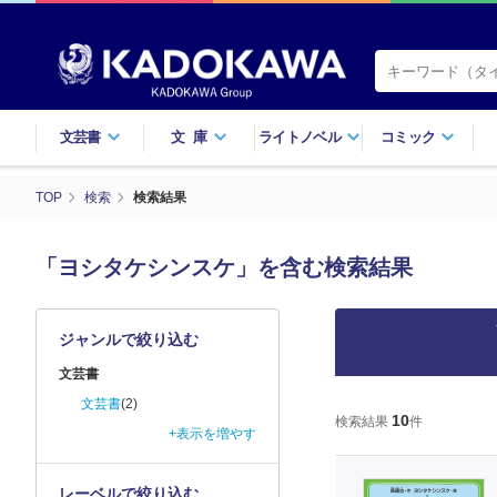
文芸書
文庫
ライトノベル
コミック
TOP
検索
検索結果
「ヨシタケシンスケ」を含む検索結果
ジャンルで絞り込む
文芸書
文芸書
(2)
10
検索結果
件
+表示を増やす
レーベルで絞り込む