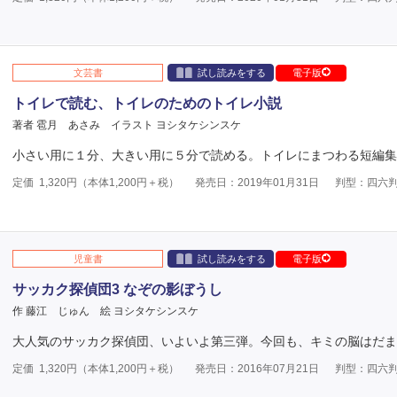
文芸書
試し読みをする
電子版
トイレで読む、トイレのためのトイレ小説
著者 雹月 あさみ
イラスト ヨシタケシンスケ
小さい用に１分、大きい用に５分で読める。トイレにまつわる短編集
定価
1,320
円（本体
1,200
円＋税）
発売日：2019年01月31日
判型：四六
児童書
試し読みをする
電子版
サッカク探偵団3 なぞの影ぼうし
作 藤江 じゅん
絵 ヨシタケシンスケ
大人気のサッカク探偵団、いよいよ第三弾。今回も、キミの脳はだま
定価
1,320
円（本体
1,200
円＋税）
発売日：2016年07月21日
判型：四六