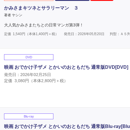
かみさまキツネとサラリーマン ３
著者 ヤシン
大人気かみさまたちとの日常マンガ第3弾！
定価
1,540
円（本体
1,400
円＋税）
発売日：2026年05月20日
判型：Ａ５
DVD
映画 おでかけ子ザメ とかいのおともだち 通常版DVD[DVD]
発売日：2026年02月25日
定価
3,080
円（本体
2,800
円＋税）
Blu-ray
映画 おでかけ子ザメ とかいのおともだち 通常版Blu-ray[Blu-r