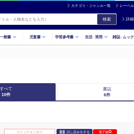
カテゴリ・ジャンル一覧
レーベル
検索
詳細
一般書
児童書
学習参考書
生活
実用
雑誌
ムック
・
・
すべて
書誌
10
件
6
件
コミックエッセイ
試し読みをする
電子版