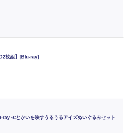
組】[Blu-ray]
u-ray ≪とかいを映すうるうるアイズぬいぐるみセット