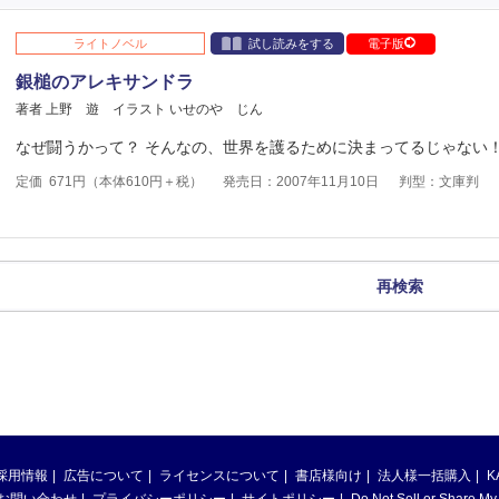
ライトノベル
試し読みをする
電子版
銀槌のアレキサンドラ
著者 上野 遊
イラスト いせのや じん
なぜ闘うかって？ そんなの、世界を護るために決まってるじゃない
定価
671
円（本体
610
円＋税）
発売日：2007年11月10日
判型：文庫判
再検索
採用情報
広告について
ライセンスについて
書店様向け
法人様一括購入
K