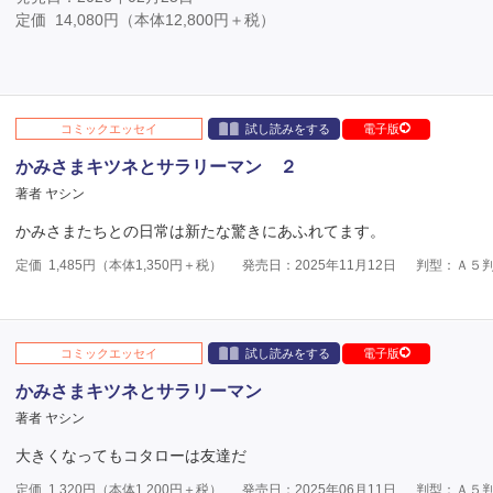
定価
14,080
円（本体
12,800
円＋税）
コミックエッセイ
試し読みをする
電子版
かみさまキツネとサラリーマン ２
著者 ヤシン
かみさまたちとの日常は新たな驚きにあふれてます。
定価
1,485
円（本体
1,350
円＋税）
発売日：2025年11月12日
判型：Ａ５
コミックエッセイ
試し読みをする
電子版
かみさまキツネとサラリーマン
著者 ヤシン
大きくなってもコタローは友達だ
定価
1,320
円（本体
1,200
円＋税）
発売日：2025年06月11日
判型：Ａ５