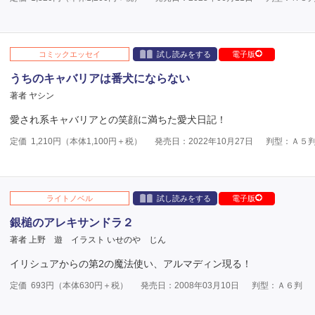
コミックエッセイ
試し読みをする
電子版
うちのキャバリアは番犬にならない
著者 ヤシン
愛され系キャバリアとの笑顔に満ちた愛犬日記！
定価
1,210
円（本体
1,100
円＋税）
発売日：2022年10月27日
判型：Ａ５
ライトノベル
試し読みをする
電子版
銀槌のアレキサンドラ２
著者 上野 遊
イラスト いせのや じん
イリシュアからの第2の魔法使い、アルマディン現る！
定価
693
円（本体
630
円＋税）
発売日：2008年03月10日
判型：Ａ６判