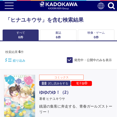
「ヒナユキウサ」を含む検索結果
すべて
書誌
映像・ゲーム
6
件
6
件
0
件
6
検索結果
件
発売中・公開中のみを表示
絞り込み
コミックス
試し読みをする
電子版
ゆゆのゆ！（2）
著者 ヒナユキウサ
銭湯の集客に奔走する、青春ガールズストー
リー！