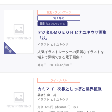
画集・ファンブック
電子専売
試し読みをする
デジタルＭＯＥＯＨ ヒナユキウサ画集
『花』
電子版
イラスト ヒナユキウサ
人気イラストレーターの美麗なイラストを、
端末で満喫できる電子画集！
発売日：2011年12月01日
ライトノベル
カミマゴ 羽根としっぽと世界征服
著者 江藤 苑
イラスト ヒナユキウサ
定価
660
円（本体
600
円＋税）