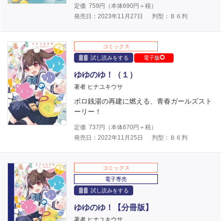
定価
759
円（本体
690
円＋税）
発売日：2023年11月27日
判型：Ｂ６判
コミックス
試し読みをする
電子版
ゆゆのゆ！（１）
著者 ヒナユキウサ
ボロ銭湯の再建に燃える、青春ガールズスト
ーリー！
定価
737
円（本体
670
円＋税）
発売日：2022年11月25日
判型：Ｂ６判
コミックス
電子専売
試し読みをする
ゆゆのゆ！【分冊版】
著者 ヒナユキウサ