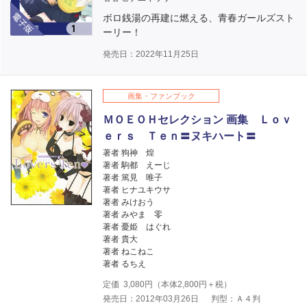
電子版
ボロ銭湯の再建に燃える、青春ガールズスト
ーリー！
発売日：2022年11月25日
画集・ファンブック
ＭＯＥＯＨセレクション 画集 Ｌｏｖ
ｅｒｓ Ｔｅｎ〓ヌキハート〓
著者 狗神 煌
著者 駒都 えーじ
著者 篤見 唯子
著者 ヒナユキウサ
著者 みけおう
著者 みやま 零
著者 憂姫 はぐれ
著者 貴大
著者 ねこねこ
著者 るちえ
定価
3,080
円（本体
2,800
円＋税）
発売日：2012年03月26日
判型：Ａ４判