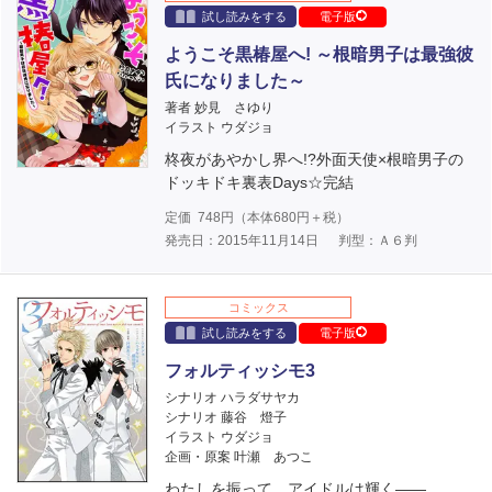
試し読みをする
電子版
ようこそ黒椿屋へ! ～根暗男子は最強彼
氏になりました～
著者 妙見 さゆり
イラスト ウダジョ
柊夜があやかし界へ!?外面天使×根暗男子の
ドッキドキ裏表Days☆完結
定価
748
円（本体
680
円＋税）
発売日：2015年11月14日
判型：Ａ６判
コミックス
試し読みをする
電子版
フォルティッシモ3
シナリオ ハラダサヤカ
シナリオ 藤谷 燈子
イラスト ウダジョ
企画・原案 叶瀬 あつこ
わたしを振って、アイドルは輝く――