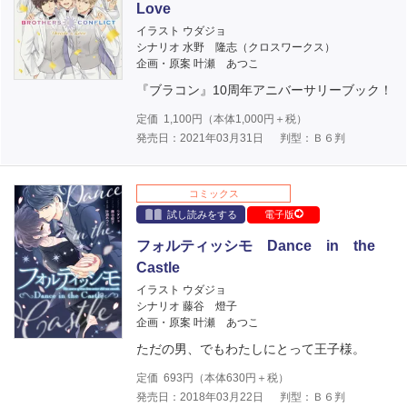
Love
イラスト ウダジョ
シナリオ 水野 隆志（クロスワークス）
企画・原案 叶瀬 あつこ
『ブラコン』10周年アニバーサリーブック！
定価
1,100
円（本体
1,000
円＋税）
発売日：2021年03月31日
判型：Ｂ６判
コミックス
試し読みをする
電子版
フォルティッシモ Dance in the
Castle
イラスト ウダジョ
シナリオ 藤谷 燈子
企画・原案 叶瀬 あつこ
ただの男、でもわたしにとって王子様。
定価
693
円（本体
630
円＋税）
発売日：2018年03月22日
判型：Ｂ６判