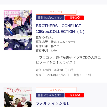
コミックス
試し読みをする
電子版
BROTHERS CONFLICT
13Bros.COLLECTION（１）
原作 ウダジョ
原作 水野 隆志（エム・ツー）
原作 叶瀬 あつこ
作画 中川 わか
「ブラコン」原作短編やドラマCDの人気エ
ピソードをコミカライズ！
定価
660
円（本体
600
円＋税）
発売日：2014年12月22日
判型：Ｂ６判
コミックス
試し読みをする
電子版
フォルティッシモ1