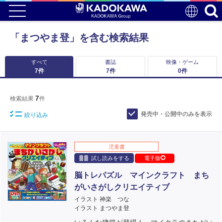
「まつやま登」を含む検索結果
すべて
書誌
映像・ゲーム
7
件
7
件
0
件
7
検索結果
件
発売中・公開中のみを表示
絞り込み
児童書
試し読みをする
電子版
脳トレパズル マインクラフト まち
がいさがしクリエイティブ
イラスト 神楽 つな
イラスト まつやま登