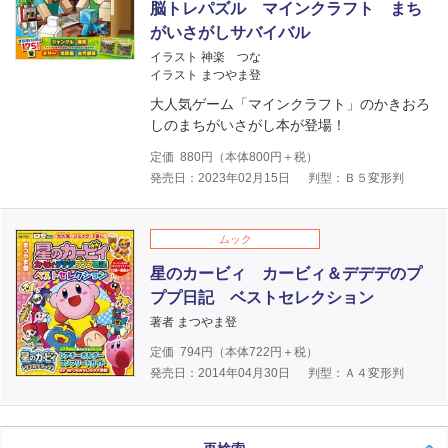
脳トレパズル マインクラフト まち
がいさがしサバイバル
イラスト 神楽 つな
イラスト まつやま登
大人気ゲーム「マインクラフト」のかきおろ
しのまちがいさがし本が登場！
定価
880
円（本体
800
円＋税）
発売日：2023年02月15日
判型：Ｂ５変形判
ムック
星のカービィ カービィ＆デデデのプ
ププ日記 ベストセレクション
著者 まつやま登
定価
794
円（本体
722
円＋税）
発売日：2014年04月30日
判型：Ａ４変形判