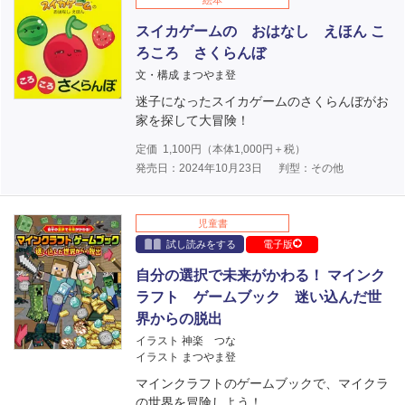
絵本
スイカゲームの おはなし えほん こ
ろころ さくらんぼ
文・構成 まつやま登
迷子になったスイカゲームのさくらんぼがお
家を探して大冒険！
定価
1,100
円（本体
1,000
円＋税）
発売日：2024年10月23日
判型：その他
児童書
試し読みをする
電子版
自分の選択で未来がかわる！ マインク
ラフト ゲームブック 迷い込んだ世
界からの脱出
イラスト 神楽 つな
イラスト まつやま登
マインクラフトのゲームブックで、マイクラ
の世界を冒険しよう！