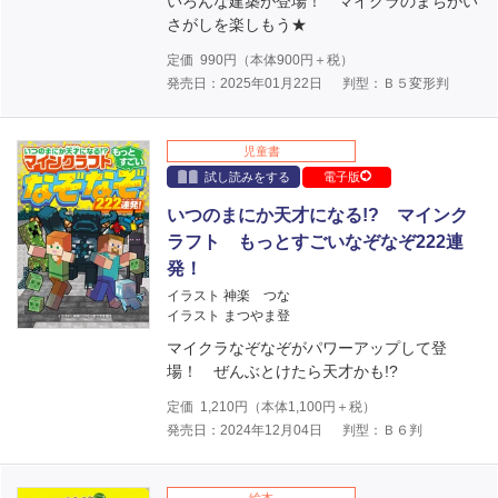
いろんな建築が登場！ マイクラのまちがい
さがしを楽しもう★
定価
990
円（本体
900
円＋税）
発売日：2025年01月22日
判型：Ｂ５変形判
児童書
試し読みをする
電子版
いつのまにか天才になる!? マインク
ラフト もっとすごいなぞなぞ222連
発！
イラスト 神楽 つな
イラスト まつやま登
マイクラなぞなぞがパワーアップして登
場！ ぜんぶとけたら天才かも!?
定価
1,210
円（本体
1,100
円＋税）
発売日：2024年12月04日
判型：Ｂ６判