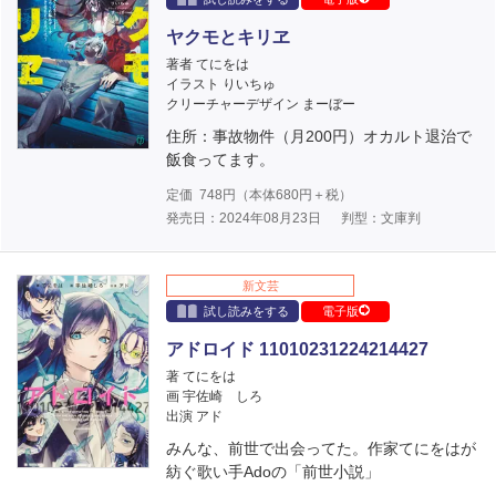
ヤクモとキリヱ
著者 てにをは
イラスト りいちゅ
クリーチャーデザイン まーぼー
住所：事故物件（月200円）オカルト退治で
飯食ってます。
定価
748
円（本体
680
円＋税）
発売日：2024年08月23日
判型：文庫判
新文芸
試し読みをする
電子版
アドロイド 11010231224214427
著 てにをは
画 宇佐崎 しろ
出演 アド
みんな、前世で出会ってた。作家てにをはが
紡ぐ歌い手Adoの「前世小説」