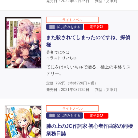
発売日：2022年02月25日
判型：文庫判
ライトノベル
試し読みをする
電子版
また殺されてしまったのですね、探偵
様
著者 てにをは
イラスト りいちゅ
てにをは×りいちゅで贈る、極上の本格ミス
テリー。
定価
792
円（本体
720
円＋税）
発売日：2021年08月25日
判型：文庫判
ライトノベル
試し読みをする
電子版
膝の上のJC作詞家 初心者作曲家の同棲
業務日誌