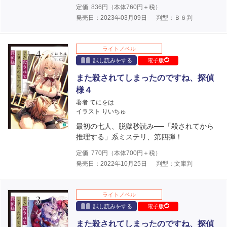
定価
836
円（本体
760
円＋税）
発売日：2023年03月09日
判型：Ｂ６判
ライトノベル
試し読みをする
電子版
また殺されてしまったのですね、探偵
様４
著者 てにをは
イラスト りいちゅ
最初の七人、脱獄秒読み──「殺されてから
推理する」系ミステリ、第四弾！
定価
770
円（本体
700
円＋税）
発売日：2022年10月25日
判型：文庫判
ライトノベル
試し読みをする
電子版
また殺されてしまったのですね、探偵