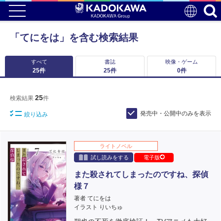
「てにをは」を含む検索結果
すべて
書誌
映像・ゲーム
25
件
25
件
0
件
25
検索結果
件
発売中・公開中のみを表示
絞り込み
ライトノベル
試し読みをする
電子版
また殺されてしまったのですね、探偵
様７
著者 てにをは
イラスト りいちゅ