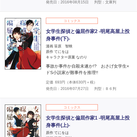
発売日：2016年08月15日
判型：文庫判
コミックス
女学生探偵と偏屈作家2 -明尾高屋上投
身事件(下)-
漫画 笹原 智映
原作 てにをは
キャラクター原案 なのり
事故か事件か自殺未遂か!? おさげ女学生×
ドS小説家が難事件を推理!!
定価
693
円（本体
630
円＋税）
発売日：2016年07月27日
判型：Ｂ６判
コミックス
女学生探偵と偏屈作家1 -明尾高屋上投
身事件(上)-
原作 てにをは