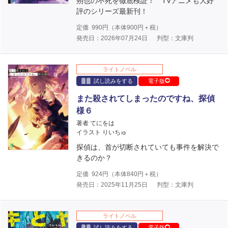
朔也の不死を徹底検証！ TVアニメも大好
評のシリーズ最新刊！
定価
990
円（本体
900
円＋税）
発売日：2026年07月24日
判型：文庫判
ライトノベル
試し読みをする
電子版
また殺されてしまったのですね、探偵
様６
著者 てにをは
イラスト りいちゅ
探偵は、首が切断されていても事件を解決で
きるのか？
定価
924
円（本体
840
円＋税）
発売日：2025年11月25日
判型：文庫判
ライトノベル
試し読みをする
電子版