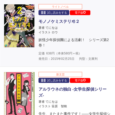
ライトノベル
試し読みをする
電子版
モノノケミステリヰ２
著者 てにをは
イラスト ロウ
妖怪少年探偵團による活劇！ シリーズ第2
巻！
定価
638
円（本体
580
円＋税）
発売日：2015年02月25日
判型：文庫判
新文芸
試し読みをする
電子版
アルラウネの独白 -女学生探偵シリー
ズ-
著者 てにをは
イラスト 笹原 智映
先生、またまた事件です！――女学生探偵シ