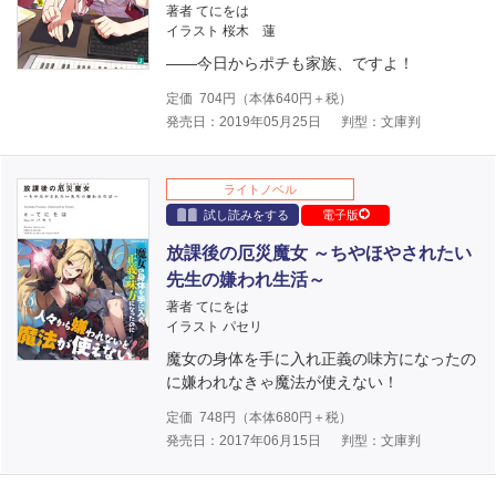
著者 てにをは
イラスト 桜木 蓮
――今日からポチも家族、ですよ！
定価
704
円（本体
640
円＋税）
発売日：2019年05月25日
判型：文庫判
ライトノベル
試し読みをする
電子版
放課後の厄災魔女 ～ちやほやされたい
先生の嫌われ生活～
著者 てにをは
イラスト パセリ
魔女の身体を手に入れ正義の味方になったの
に嫌われなきゃ魔法が使えない！
定価
748
円（本体
680
円＋税）
発売日：2017年06月15日
判型：文庫判