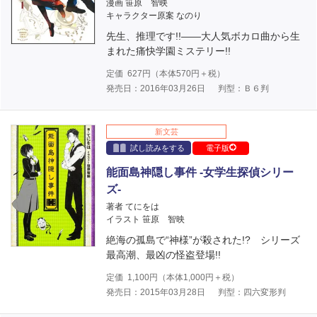
漫画 笹原 智映
キャラクター原案 なのり
先生、推理です!!――大人気ボカロ曲から生
まれた痛快学園ミステリー!!
定価
627
円（本体
570
円＋税）
発売日：2016年03月26日
判型：Ｂ６判
新文芸
試し読みをする
電子版
能面島神隠し事件 -女学生探偵シリー
ズ-
著者 てにをは
イラスト 笹原 智映
絶海の孤島で“神様”が殺された!? シリーズ
最高潮、最凶の怪盗登場!!
定価
1,100
円（本体
1,000
円＋税）
発売日：2015年03月28日
判型：四六変形判