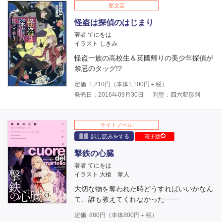
新文芸
怪盗は探偵のはじまり
著者 てにをは
イラスト しきみ
怪盗一族の高校生＆英國帰りの美少年探偵が
禁忌のタッグ!?
定価
1,210
円（本体
1,100
円＋税）
発売日：2016年09月30日
判型：四六変形判
ライトノベル
試し読みをする
電子版
撃鉄の心臓
著者 てにをは
イラスト 大槍 葦人
大切な物を奪われた時どうすればいいかなん
て、誰も教えてくれなかった――
定価
880
円（本体
800
円＋税）