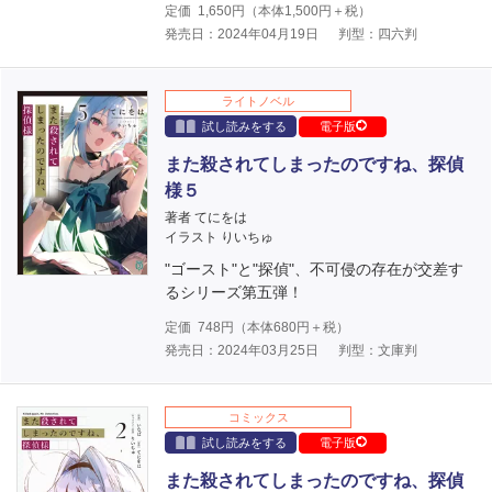
定価
1,650
円（本体
1,500
円＋税）
発売日：2024年04月19日
判型：四六判
ライトノベル
試し読みをする
電子版
また殺されてしまったのですね、探偵
様５
著者 てにをは
イラスト りいちゅ
"ゴースト"と"探偵"、不可侵の存在が交差す
るシリーズ第五弾！
定価
748
円（本体
680
円＋税）
発売日：2024年03月25日
判型：文庫判
コミックス
試し読みをする
電子版
また殺されてしまったのですね、探偵