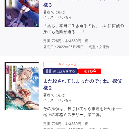
様３
著者 てにをは
イラスト りいちゅ
「あら、本当に生き返るのね」ついに探偵の
身にも危険が迫る──！
定価
726
円（本体
660
円＋税）
発売日：2022年05月25日
判型：文庫判
ライトノベル
試し読みをする
電子版
また殺されてしまったのですね、探偵
様２
著者 てにをは
イラスト りいちゅ
その探偵は、殺されてから推理を始める──
極上の本格ミステリー、第二弾。
定価
726
円（本体
660
円＋税）