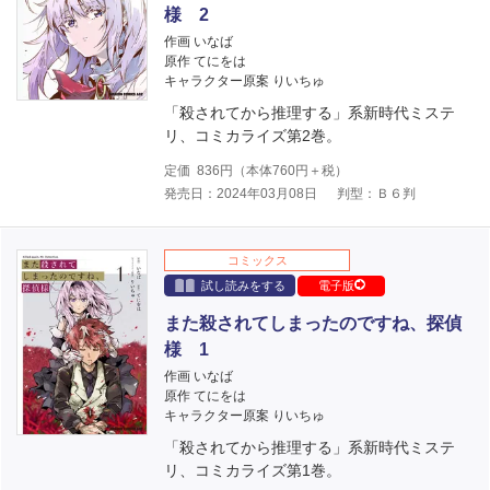
様 2
作画 いなば
原作 てにをは
キャラクター原案 りいちゅ
「殺されてから推理する」系新時代ミステ
リ、コミカライズ第2巻。
定価
836
円（本体
760
円＋税）
発売日：2024年03月08日
判型：Ｂ６判
コミックス
試し読みをする
電子版
また殺されてしまったのですね、探偵
様 1
作画 いなば
原作 てにをは
キャラクター原案 りいちゅ
「殺されてから推理する」系新時代ミステ
リ、コミカライズ第1巻。