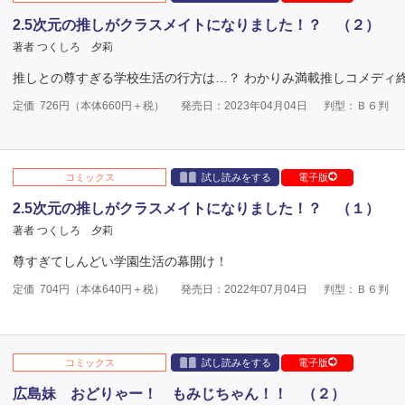
2.5次元の推しがクラスメイトになりました！？ （２）
著者 つくしろ 夕莉
推しとの尊すぎる学校生活の行方は…？ わかりみ満載推しコメディ
定価
726
円（本体
660
円＋税）
発売日：2023年04月04日
判型：Ｂ６判
コミックス
試し読みをする
電子版
2.5次元の推しがクラスメイトになりました！？ （１）
著者 つくしろ 夕莉
尊すぎてしんどい学園生活の幕開け！
定価
704
円（本体
640
円＋税）
発売日：2022年07月04日
判型：Ｂ６判
コミックス
試し読みをする
電子版
広島妹 おどりゃー！ もみじちゃん！！ （２）