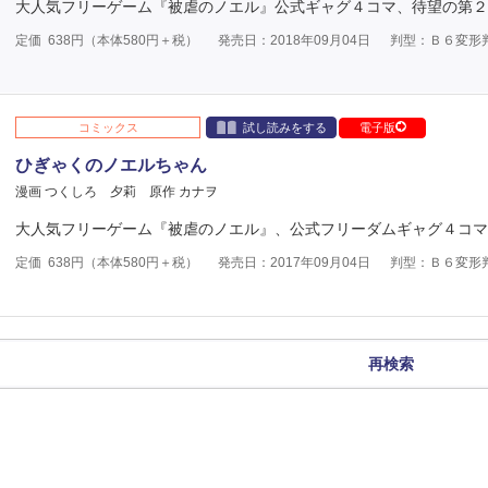
大人気フリーゲーム『被虐のノエル』公式ギャグ４コマ、待望の第２
定価
638
円（本体
580
円＋税）
発売日：2018年09月04日
判型：Ｂ６変形
コミックス
試し読みをする
電子版
ひぎゃくのノエルちゃん
漫画 つくしろ 夕莉
原作 カナヲ
大人気フリーゲーム『被虐のノエル』、公式フリーダムギャグ４コマ
定価
638
円（本体
580
円＋税）
発売日：2017年09月04日
判型：Ｂ６変形
再検索