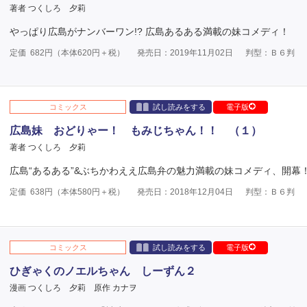
著者 つくしろ 夕莉
やっぱり広島がナンバーワン!? 広島あるある満載の妹コメディ！
定価
682
円（本体
620
円＋税）
発売日：2019年11月02日
判型：Ｂ６判
コミックス
試し読みをする
電子版
広島妹 おどりゃー！ もみじちゃん！！ （１）
著者 つくしろ 夕莉
広島“あるある”&ぶちかわええ広島弁の魅力満載の妹コメディ、開幕
定価
638
円（本体
580
円＋税）
発売日：2018年12月04日
判型：Ｂ６判
コミックス
試し読みをする
電子版
ひぎゃくのノエルちゃん しーずん２
漫画 つくしろ 夕莉
原作 カナヲ