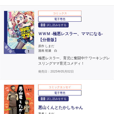
コミックス
電子専売
試し読みをする
ＷＷＭ -極悪レスラー、ママになる-
【分冊版】
電子版
原作 しまだ
漫画 初瀬 白
極悪レスラー、育児に奮闘中!? ワーキングレ
スリングママ育児コメディ！
発売日：2025年05月02日
コミックエッセイ
電子専売
試し読みをする
悪山くんとたかしちゃん
著者 しまだ