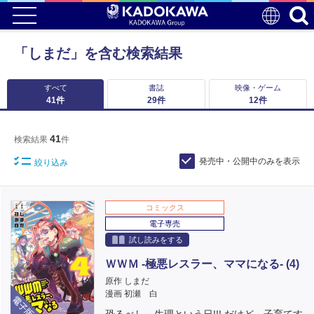
「しまだ」を含む検索結果
すべて
書誌
映像・ゲーム
41
件
29
件
12
件
41
検索結果
件
発売中・公開中のみを表示
絞り込み
コミックス
電子専売
試し読みをする
ＷＷＭ -極悪レスラー、ママになる- (4)
原作 しまだ
電子版
漫画 初瀬 白