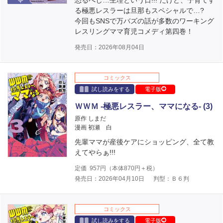
恐るべし…生理という日!!! だけど、子育てす
る極悪レスラーは旦那もスペシャルで…?
今回もSNSで万バズの話が多数のワーキング
レスリングママ育児コメディ第四巻！
発売日：2026年08月04日
コミックス
試し読みをする
電子版
ＷＷＭ -極悪レスラー、ママになる- (3)
原作 しまだ
漫画 初瀬 白
先輩ママが産後ケアにショッピング、全て教
えてやらぁ!!!
定価
957
円（本体
870
円＋税）
発売日：2026年04月10日
判型：Ｂ６判
コミックス
試し読みをする
電子版