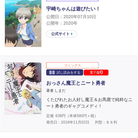
宇崎ちゃんは遊びたい！
公開日：2020年07月10日
公開年：2020年
公式サイト
コミックス
試し読みをする
電子版
おっさん魔王とニート勇者
著者 しまだ
くたびれたお人好し魔王＆お馬鹿で純粋なニ
ート勇者のギャグコメディ！
定価
638
円（本体
580
円＋税）
発売日：2018年11月02日
判型：Ｂ６判