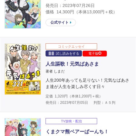
発売日：2023年07月26日
価格
14,300
円（本体
13,000
円＋税）
公式サイト
コミックエッセイ
試し読みをする
電子版
人生謳歌！元気ばあさま
著者 しまだ
人生200年あっても足りない！元気なばあさ
ま達が人生を楽しみ尽くす日々
定価
1,320
円（本体
1,200
円＋税）
発売日：2023年07月05日
判型：Ａ５判
TV放映・配信
くまクマ熊ベアーぱーんち！