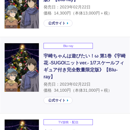
発売日：2023年02月22日
価格
14,300
円（本体
13,000
円＋税）
公式サイト
Blu-ray
宇崎ちゃんは遊びたい！ω 第1巻《宇崎
花 -SUGOIニットver.- 1/7スケールフィ
ギュア付き完全数量限定版》【Blu-
ray】
発売日：2023年02月22日
価格
34,100
円（本体
31,000
円＋税）
公式サイト
TV放映・配信