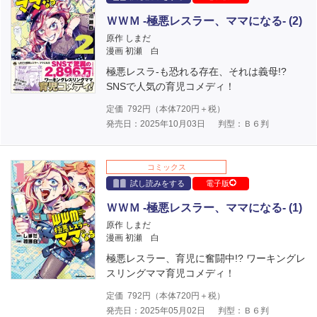
ＷＷＭ -極悪レスラー、ママになる- (2)
原作 しまだ
漫画 初瀬 白
極悪レスラ-も恐れる存在、それは義母!?
SNSで人気の育児コメディ！
定価
792
円（本体
720
円＋税）
発売日：2025年10月03日
判型：Ｂ６判
コミックス
試し読みをする
電子版
ＷＷＭ -極悪レスラー、ママになる- (1)
原作 しまだ
漫画 初瀬 白
極悪レスラー、育児に奮闘中!? ワーキングレ
スリングママ育児コメディ！
定価
792
円（本体
720
円＋税）
発売日：2025年05月02日
判型：Ｂ６判