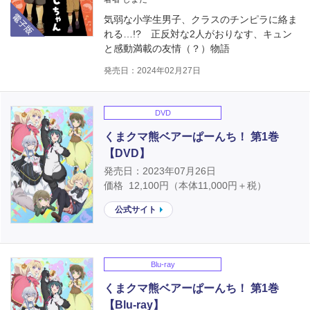
電子版
気弱な小学生男子、クラスのチンピラに絡ま
れる…!? 正反対な2人がおりなす、キュン
と感動満載の友情（？）物語
発売日：2024年02月27日
DVD
くまクマ熊ベアーぱーんち！ 第1巻
【DVD】
発売日：2023年07月26日
価格
12,100
円（本体
11,000
円＋税）
公式サイト
Blu-ray
くまクマ熊ベアーぱーんち！ 第1巻
【Blu-ray】