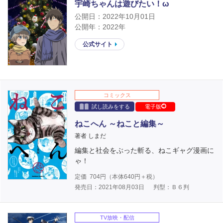
宇崎ちゃんは遊びたい！ω
公開日：2022年10月01日
公開年：2022年
公式サイト
コミックス
試し読みをする
電子版
ねこへん ～ねこと編集～
著者 しまだ
編集と社会をぶった斬る、ねこギャグ漫画に
ゃ！
定価
704
円（本体
640
円＋税）
発売日：2021年08月03日
判型：Ｂ６判
TV放映・配信