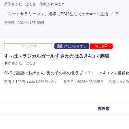
原作 さかた はるき
作画 かわやばぐ
エリートサラリーマン、姫様にTS転生してオナ●ート生活…!!!?
発売日：2024年12月09日
コミックス
試し読みをする
電子版
す～ぱ～ラジカルガールず さかたはるき4コマ劇場
著者 さかた はるき
SNSで話題のお姉さん×男の子の年の差ラブ（？）コメ4コマを書籍化!
定価
1,100
円（本体
1,000
円＋税）
発売日：2023年03月25日
判型：Ａ５
再検索