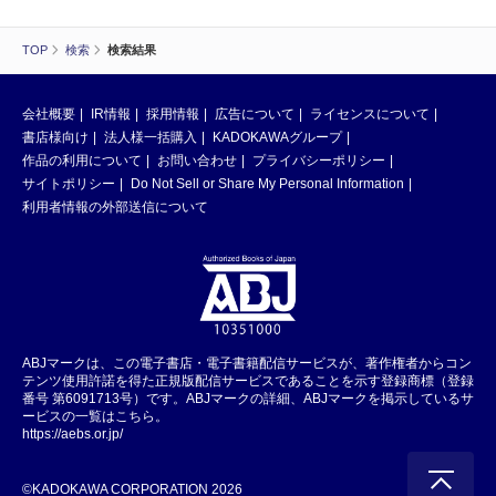
TOP
検索
検索結果
会社概要
IR情報
採用情報
広告について
ライセンスについて
書店様向け
法人様一括購入
KADOKAWAグループ
作品の利用について
お問い合わせ
プライバシーポリシー
サイトポリシー
Do Not Sell or Share My Personal Information
利用者情報の外部送信について
ABJマークは、この電子書店・電子書籍配信サービスが、著作権者からコン
テンツ使用許諾を得た正規版配信サービスであることを示す登録商標（登録
番号 第6091713号）です。ABJマークの詳細、ABJマークを掲示しているサ
ービスの一覧はこちら。
https://aebs.or.jp/
©KADOKAWA CORPORATION 2026