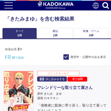
「きたみまゆ」を含む検索結果
すべて
書誌
映像・ゲーム
2
件
2
件
0
件
2
検索結果
件
発売中・公開中のみを表示
絞り込み
コミックエッセイ
試し読みをする
電子版
フレンドリーな取り立て屋さん
原作 きたみ まゆ
漫画 ロキチキン
「債務者に親身に寄り添う」取り立て屋って
どういうこと？