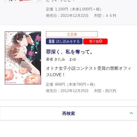
定価
1,100
円（本体
1,000
円＋税）
発売日：2021年12月22日
判型：Ａ５判
文芸書
試し読みをする
電子版
罪深く、私を奪って。
著者 きたみ まゆ
オトナ女子小説コンテスト受賞の禁断オフィ
スLOVE！
定価
869
円（本体
790
円＋税）
発売日：2012年12月25日
判型：四六判
再検索