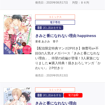
発売日：2020年08月17日
判型：Ｂ６判
コミックス
電子専売
試し読みをする
きみと番になれない理由 happiness
著者 あさみ 青子
電子版
【配信限定特典マンガ2P付き】御曹司α×不
妊Ωの人気オメガバース「きみと番になれな
い理由」、待望の続編が登場！3人家族にな
りました★購入特典！描きおろしマンガ「か
わいい」２P付き☆
発売日：2020年05月13日
コミックス
試し読みをする
電子版
きみと番になれない理由