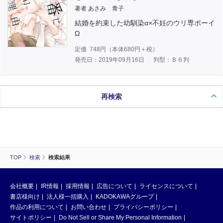
著者 あさみ 青子
結婚を約束した幼馴染α×不妊のウリ専ボーイ
Ω
定価
748
円（本体
680
円＋税）
発売日：2019年09月16日
判型：Ｂ６判
再検索
TOP
検索
検索結果
会社概要
IR情報
採用情報
広告について
ライセンスについて
書店様向け
法人様一括購入
KADOKAWAグループ
作品の利用について
お問い合わせ
プライバシーポリシー
サイトポリシー
Do Not Sell or Share My Personal Information