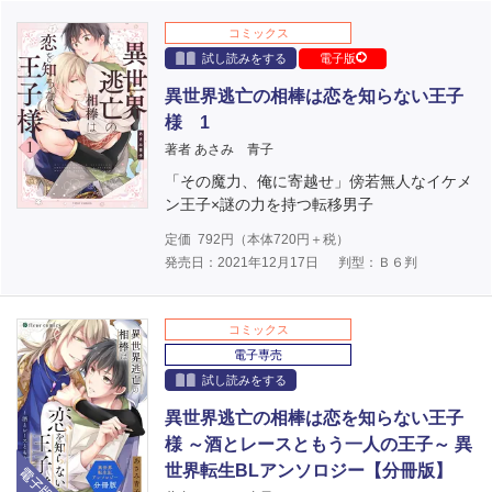
コミックス
試し読みをする
電子版
異世界逃亡の相棒は恋を知らない王子
様 1
著者 あさみ 青子
「その魔力、俺に寄越せ」傍若無人なイケメ
ン王子×謎の力を持つ転移男子
定価
792
円（本体
720
円＋税）
発売日：2021年12月17日
判型：Ｂ６判
コミックス
電子専売
試し読みをする
異世界逃亡の相棒は恋を知らない王子
様 ～酒とレースともう一人の王子～ 異
電子版
世界転生BLアンソロジー【分冊版】