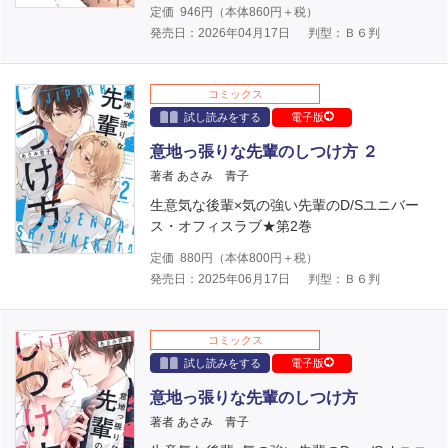
定価
946
円（本体
860
円＋税）
発売日：2026年04月17日
判型：Ｂ６判
コミックス
試し読みをする
電子版
意地っ張りな先輩のしつけ方 ２
著者 あさみ 青子
生意気な後輩×気の強い先輩のD/Sユニバー
ス・オフィスラブ★第2巻
定価
880
円（本体
800
円＋税）
発売日：2025年06月17日
判型：Ｂ６判
コミックス
試し読みをする
電子版
意地っ張りな先輩のしつけ方
著者 あさみ 青子