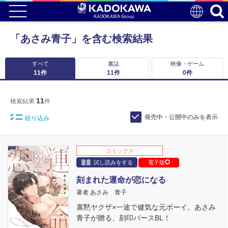
「あさみ青子」を含む検索結果
すべて
書誌
映像・ゲーム
11
件
11
件
0
件
11
検索結果
件
発売中・公開中のみを表示
絞り込み
コミックス
試し読みをする
電子版
刻まれた運命が恋になる
著者 あさみ 青子
寡黙ヤクザ×一途で健気な元ボーイ。あさみ
青子が贈る、刻印バースBL！