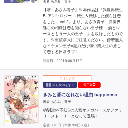
著者 あさみ 青子
【著：あさみ青子】※本作品は『異世界転生
BLアンソロジー ～転生＆転移した僕らは恋
をした～ vol.2』より、あさみ青子「異世界
逃亡の相棒は恋を知らない王子様 ～酒とレ
ースともう一人の王子～」を収録したもので
す。※重複購入にご注意ください。傍若無人
なイケメン王子×魔力だけ強い美大生の旅し
て恋する日常ラブ！
発売日：2021年06月17日
コミックス
試し読みをする
電子版
きみと番になれない理由 happiness
著者 あさみ 青子
幼馴染α×不妊Ωの人気オメガバースがファミ
リーストーリーとなって登場！
定価
770
円（本体
700
円＋税）