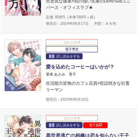
生意気な後輩×気の強い先輩のDom/Subユニ
バース・オフィスラブ★
定価
858
円（本体
780
円＋税）
発売日：2024年06月17日
判型：Ｂ６判
コミックス
電子専売
試し読みをする
愛を込めたコーヒーはいかが？
著者 あさみ 青子
電子版
生活能力皆無のカフェ店員×世話焼きな社畜
リーマン
発売日：2023年06月16日
コミックス
試し読みをする
電子版
異世界逃亡の相棒は恋を知らない王子