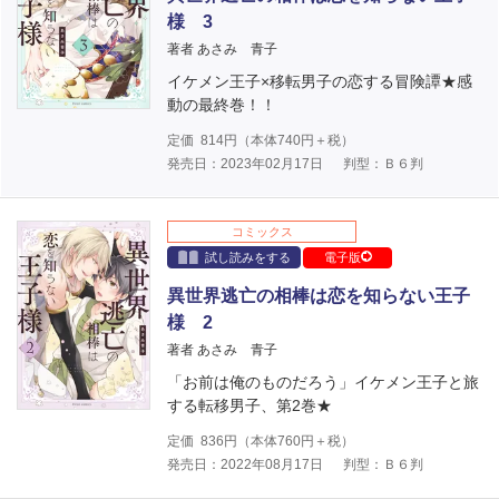
様 3
著者 あさみ 青子
イケメン王子×移転男子の恋する冒険譚★感
動の最終巻！！
定価
814
円（本体
740
円＋税）
発売日：2023年02月17日
判型：Ｂ６判
コミックス
試し読みをする
電子版
異世界逃亡の相棒は恋を知らない王子
様 2
著者 あさみ 青子
「お前は俺のものだろう」イケメン王子と旅
する転移男子、第2巻★
定価
836
円（本体
760
円＋税）
発売日：2022年08月17日
判型：Ｂ６判