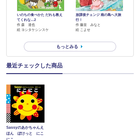
いのちの食べかた だれも教え
放課後チェンジ 南の島へ大旅
てくれな…2
行！
作 森 達也
作 藤並 みなと
絵 ヨシタケシンスケ
絵 こよせ
もっとみる
最近チェックした商品
Sassyのあかちゃんえ
ほん ぽけっと にこ
にこ