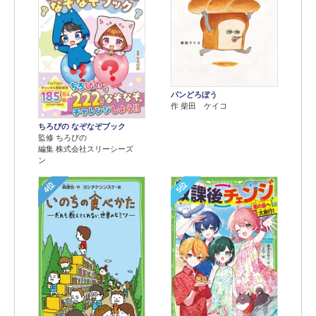
パンどろぼう
作 柴田 ケイコ
ちろぴの なぞなぞブック
監修 ちろぴの
編集 株式会社スリーシーズ
ン
4位
5位