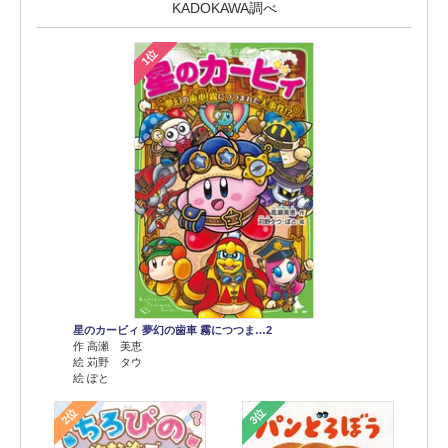
KADOKAWA調べ
1位
星のカービィ 夢幻の歯車 霧につつま…2
作 高瀬 美恵
絵 苅野 タウ
絵 ぽと
2位
3位