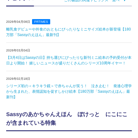
2026年04月08日
PRTIMES
離乳食デビューや外食のおともにぴったりなミニサイズ絵本が新登場【180
万部「Sassyのえほん」最新刊】
2026年03月04日
【3月4日はSassyの日】持ち運びにぴったりな新刊ミニ絵本の予約受付が本
日より開始！ 嬉しいニュースが盛りだくさんのシリーズ10周年イヤー！
2026年02月18日
シリーズ初の＜キラキラ鏡＞で赤ちゃんが笑う！ 泣き止む！ 発達心理学
から生まれた、表情認知を促すしかけ絵本【180万部「Sassyのえほん」最
新刊】
Sassyのあかちゃんえほん ぽけっと にこにこ
が含まれている特集