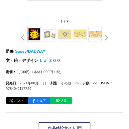
1
/
7
監修
Sassy/DADWAY
文・絵・デザイン
Ｌａ ＺＯＯ
定価：
1,100
円
（本体
1,000
円＋税）
発売日：
2021年08月06日
判型：
その他
ページ数：
22
ISBN：
9784041117729
ポスト
シェア
送る
作品特設サイト