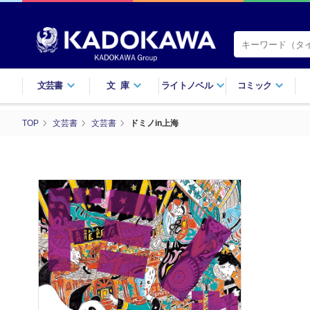
文芸書
文庫
ライトノベル
コミック
TOP
文芸書
文芸書
ドミノin上海