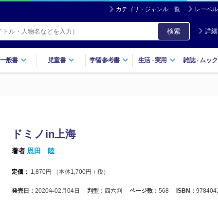
カテゴリ・ジャンル一覧
レーベル
検索
詳細
一般書
児童書
学習参考書
生活
実用
雑誌
ムック
・
・
ドミノin上海
著者
恩田 陸
定価：
1,870
円 （本体
1,700
円＋税）
発売日：
2020年02月04日
判型：
四六判
ページ数：
568
ISBN：
978404