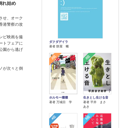
倒れ始め
させ、オーク
香港警察の攻
ンビ映画を撮
ダクダデイラ
ートフェアに
著者 餅屋 蛾
公園から逃げ
2位
3位
ノが次々と倒
ホルモー燦燦
生きとし生ける音
著者 万城目 学
著者 平井 まさ
あき
4位
5位