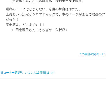
――吉井めぐみさん（宮脇書店 ゆめモール下関店）
運命のドミノはとまらない。今度の舞台は海外だ。
上海という設定がシネマティックで、本のページがまるで映画のフ
だった！
疾走感よ、どこまでも！！
――山田恵理子さん（うさぎや 矢板店）
この書誌の関連トピ
棚コーナー第1弾、いよいよ11月5日まで！