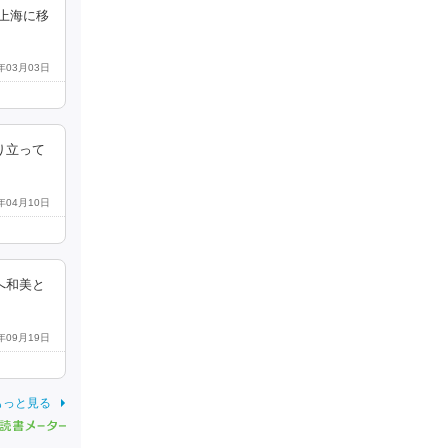
上海に移
0年03月03日
り立って
1年04月10日
へ和美と
1年09月19日
もっと見る