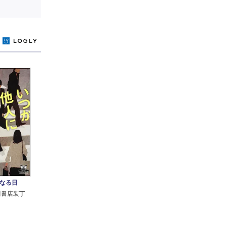
y
なる日
川書店装丁