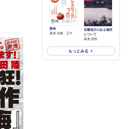
熟柿
近畿地方のある場所
著者 佐藤 正午
について
著者 背筋
もっとみる