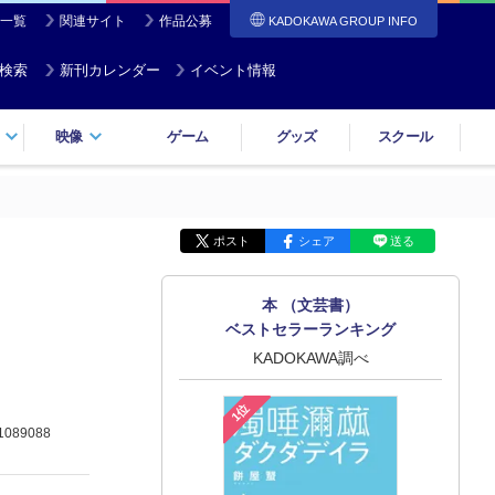
一覧
関連サイト
作品公募
KADOKAWA GROUP INFO
検索
新刊カレンダー
イベント情報
映像
ゲーム
グッズ
スクール
ポスト
シェア
送る
本 （文芸書）
ベストセラーランキング
KADOKAWA調べ
1位
1089088