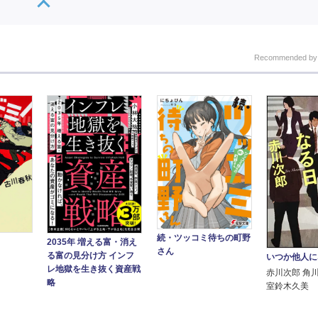
Recommended b
続・ツッコミ待ちの町野
2035年 増える富・消え
さん
る富の見分け方 インフ
いつか他人に
レ地獄を生き抜く資産戦
赤川次郎 角
略
室鈴木久美