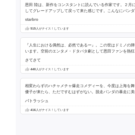
恩田 陸は、新作をコンスタントに読んでいる作家です。２月
してグレードアップして戻って来た感じです。こんなにパンダ
starbro
515
人がナイス！しています
『人生における偶然は、必然であるー』。この世はドミノの牌
います。空前のエンタメ・ドタバタ劇として恩田ファンを熱狂
さてさて
440
人がナイス！しています
相変わらずのハチャメチャ爆走コメディーを、今度は上海を舞
優子が来たら、ただですむはずがない。脱走パンダの暴走に美
パトラッシュ
416
人がナイス！しています