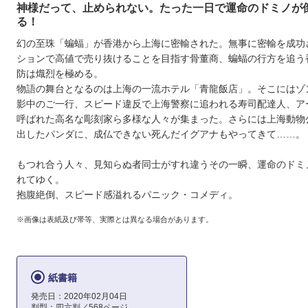
神様だって、止められない。たった一日で運命のドミノが
る！
幻の至珠「蝙蝠」が香港から上海に密輸された。無事に密輸を成功
ションで高値で売り抜けることを目指す骨董商、蝙蝠の行方を追う
防は熾烈を極める。
物語の舞台となるのは上海の一流ホテル「青龍飯店」。そこにはゾ
影中のご一行、スピード違反で上海警察に追われる寿司配達人、ア
呼ばれた高名な彫刻家ら多様な人々が集まった。さらには上海動物
出したパンダに、成仏できない死んだイグアナもやってきて……。
もつれ合う人々、見知らぬ者同士がすれ違うその一瞬、運命のドミ
れてゆく。
抱腹絶倒、スピード感溢れるパニック・コメディ。
※画像は表紙及び帯等、実際とは異なる場合があります。
紙書籍
発売日：2020年02月04日
判型：四六判／568ページ