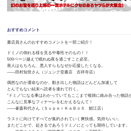
おすすめコメント
書店員さんのおすすめコメントを一部ご紹介！
ドミノの倒れる様を見る中毒性そのもの！！
500ページ越えで眠れぬ夜を過ごすこと必至。
善人はもちろん、悪人すらもなぜか応援したくなる。
――田村知世さん（ジュンク堂書店 吉祥寺店）
偶然なのか運命なのか、動き出した物語はどんどん加速して
とんでもない結末へ読者を連れて行く。
"ドミノ"になる事はわかっていてもここまで複雑に絡み合った物語
こんなに見事なフィナーレをむかえるなんて！
――峯森和代さん（ＳｕｐｅｒＫａＢｏＳ 鯖江店）
ラストに向けてすべてが集約されていく爽快感。気持ちいい。
またどこかで、起きるであろうドミノにとっても期待しています。