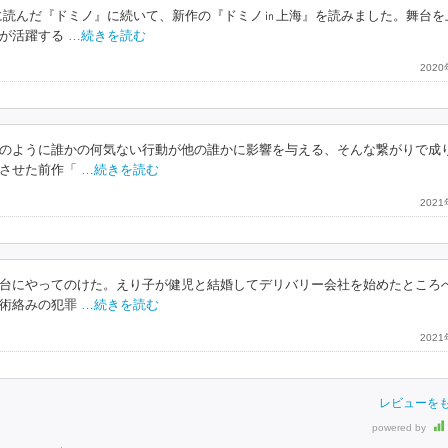
に読んだ『ドミノ』に続いて、新作の『ドミノ㏌上海』を読みました。舞台を
が活躍する
…続きを読む
202
のように誰かの何気ない行動が他の誰かに影響を与える、そんな繋がりで成
させた前作「
…続きを読む
202
台にやってのけた。えり子が健児と結婚してデリバリー会社を始めたところ
術絡みの犯罪
…続きを読む
202
レビューを
powered by