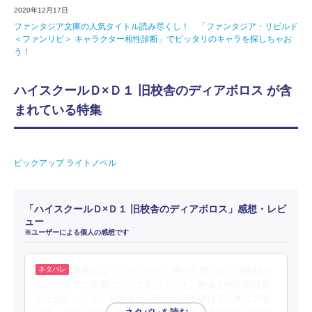
2020年12月17日
ファンタジア文庫の人気タイトル読み尽くし！ 「ファンタジア・リビルド
＜ファンリビ＞ キャラクター相性診断」でピッタリのキャラを探しちゃお
う！
ハイスクールＤ×Ｄ１ 旧校舎のディアボロス が含
まれている特集
ピックアップ ライトノベル
「ハイスクールＤ×Ｄ１ 旧校舎のディアボロス」感想・レビ
ュー
※ユーザーによる個人の感想です
悪魔になったイッセイ。夢かと思うほど現実味が
ない。徐々に悪魔について知っていき、教会が敵の居場所
だと分かっても、シスター、アーシアを助けるために奔走