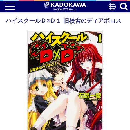
ハイスクールＤ×Ｄ１ 旧校舎のディアボロス