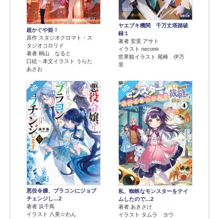
ヤエブキ機関 千万丈塔踏破
超かぐや姫！
録１
原作 スタジオクロマト・ス
著者 安里 アサト
タジオコロリド
イラスト necomi
著者 桐山 なると
世界観イラスト 尾崎 伊万
口絵・本文イラスト うらた
里
あさお
4位
5位
悪役令嬢、ブラコンにジョブ
私、蜘蛛なモンスターをテイ
チェンジし…2
ムしたので…2
著者 浜千鳥
著者 あきさけ
イラスト 八美☆わん
イラスト タムラ ヨウ