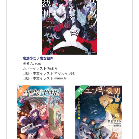
魔法少女ノ魔女裁判
著者 Acacia
カバーイラスト 梅まろ
口絵・本文イラスト すがわら おむ
口絵・本文イラスト maruchi
2位
3位