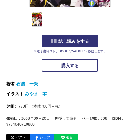
試し読みをする
※電子書籍ストアBOOK☆WALKERへ移動します。
購入する
著者
石踏 一榮
イラスト
みやま 零
定価：
770
円
（本体
700
円＋税）
発売日：
2008年09月20日
判型：
文庫判
ページ数：
308
ISBN：
9784040710860
ポスト
シェア
送る