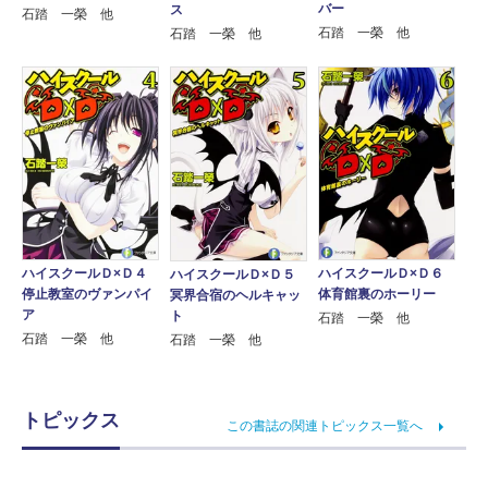
バー
ス
石踏 一榮 他
石踏 一榮 他
石踏 一榮 他
ハイスクールＤ×Ｄ４
ハイスクールＤ×Ｄ６
ハイスクールＤ×Ｄ５
停止教室のヴァンパイ
体育館裏のホーリー
冥界合宿のヘルキャッ
ア
ト
石踏 一榮 他
石踏 一榮 他
石踏 一榮 他
トピックス
この書誌の関連トピックス一覧へ