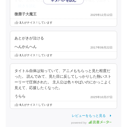
する。エロいけど熱い！眷属と駒の設定が今後どう活きて
…続きを読む
微塵子大魔王
2025年12月12日
2
人がナイス！しています
あとがきが泣ける
へんかんへん
2017年09月22日
2
人がナイス！しています
タイトル自体は知っていて、アニメもちらっと見た程度だ
った。 読んでみて、見た目に反してしっかりした熱いスト
ーリーで圧倒された。 主人公は色々やばいのにかっこよく
見えて、応援したくなった。
うらら
2025年10月27日
0
人がナイス！しています
レビューをもっと見る
powered by